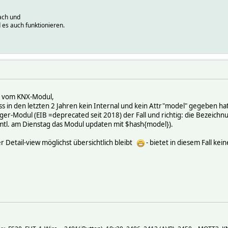
ach und
 es auch funktionieren.
er vom KNX-Modul,
ss in den letzten 2 Jahren kein Internal und kein Attr"model" gegeben hat
ger-Modul (EIB =deprecated seit 2018) der Fall und richtig: die Bezeichnu
mtl. am Dienstag das Modul updaten mit $hash{model}).
r Detail-view möglichst übersichtlich bleibt
- bietet in diesem Fall kein