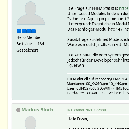
Die Frage zur FHEM Statistik:
https
Unter ..used Modules finde ich die 
Ist hier ein Ageing implementiert
Hintergrund: Es gibt da ein Modul E
Das Nachfolger-Modul hat: 147 insta
Hero Member
Zusatzfrage zu defined Models: ic
Beiträge: 1.184
Wäre es möglich, (falls kein Attr M
Gespeichert
Die Attribute, die vom System gese
jedoch für den Developer sehr int
l.g. erwin
FHEM aktuell auf RaspberryPI Mdl 1-4
Maintainer: 00_KNXIO.pm 10_KNX.pm
User: CUNO2 (868 SLOWRF) - HMS100xx,
Hardware: Busware ROT, Weinzierl IP73
Markus Bloch
02 Oktober 2021, 19:28:40
Hallo Erwin,