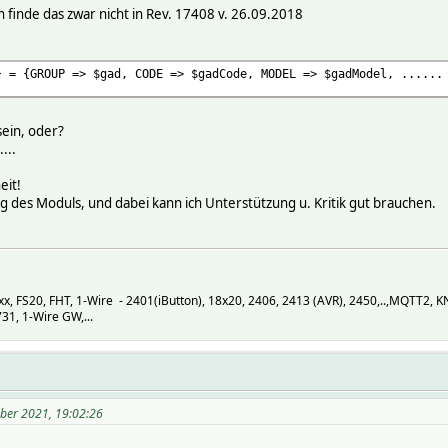
ich finde das zwar nicht in Rev. 17408 v. 26.09.2018
} = {GROUP => $gad, CODE => $gadCode, MODEL => $gadModel, ......
sein, oder?
...
eit!
ung des Moduls, und dabei kann ich Unterstützung u. Kritik gut brauchen.
 FS20, FHT, 1-Wire - 2401(iButton), 18x20, 2406, 2413 (AVR), 2450,..,MQTT2, 
1, 1-Wire GW,...
ober 2021, 19:02:26