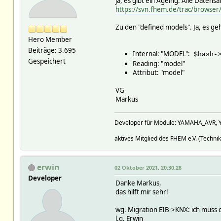
ja, es gibt ein Ageing. Alle Datens
https://svn.fhem.de/trac/browser
Zu den "defined models". Ja, es ge
Hero Member
Beiträge: 3.695
Internal: "MODEL":
$hash->
Gespeichert
Reading: "model"
Attribut: "model"
VG
Markus
Developer für Module: YAMAHA_AVR, 
aktives Mitglied des FHEM e.V. (Technik
erwin
02 Oktober 2021, 20:30:28
Developer
Danke Markus,
das hilft mir sehr!
wg. Migration EIB->KNX: ich mus
l.g. Erwin