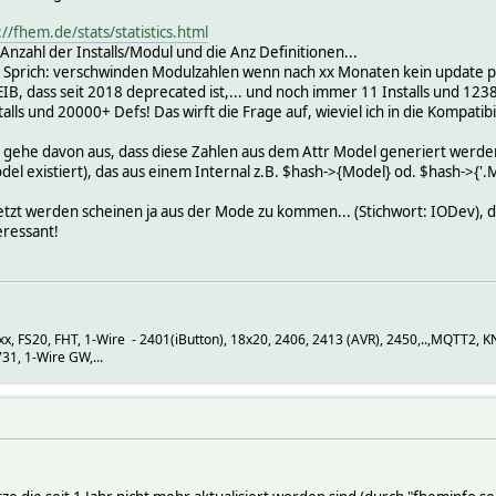
://fhem.de/stats/statistics.html
Anzahl der Installs/Modul und die Anz Definitionen...
 ? Sprich: verschwinden Modulzahlen wenn nach xx Monaten kein update pa
IB, dass seit 2018 deprecated ist,... und noch immer 11 Installs und 1238
lls und 20000+ Defs! Das wirft die Frage auf, wieviel ich in die Kompatib
h gehe davon aus, dass diese Zahlen aus dem Attr Model generiert werde
odel existiert), das aus einem Internal z.B. $hash->{Model} od. $hash->{'
tzt werden scheinen ja aus der Mode zu kommen... (Stichwort: IODev), dah
eressant!
 FS20, FHT, 1-Wire - 2401(iButton), 18x20, 2406, 2413 (AVR), 2450,..,MQTT2, 
1, 1-Wire GW,...