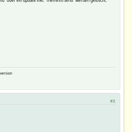
send" oder ein update inkl. "fheminfo send" werden gelöscht:
version
#2