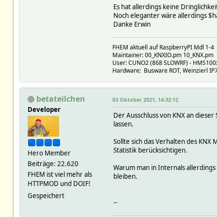
Es hat allerdings keine Dringlich
Noch eleganter wäre allerdings $h
Danke Erwin
FHEM aktuell auf RaspberryPI Mdl 1-4
Maintainer: 00_KNXIO.pm 10_KNX.pm
User: CUNO2 (868 SLOWRF) - HMS100xx,
Hardware: Busware ROT, Weinzierl IP73
betateilchen
03 Oktober 2021, 14:32:12
Developer
Der Ausschluss von KNX an dieser S
lassen.
Sollte sich das Verhalten des KNX 
Statistik berücksichtigen.
Hero Member
Beiträge: 22.620
Warum man in Internals allerdings 
FHEM ist viel mehr als
bleiben.
HTTPMOD und DOIF!
Gespeichert
--