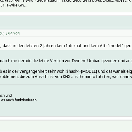
 FS20, FHT, 1-Wire - 2401(iButton), 18x20, 2406, 2413 (AVR), 2450,..,MQTT2, 
1, 1-Wire GW,...
21, 18:30:23
, dass in den letzten 2 Jahren kein Internal und kein Attr"model" geg
 da ich mir gerade die letzte Version vor Deinem Umbau gezogen und an
b es in der Vergangenheit sehr wohl $hash->{MODEL} und das war als ei
roblemen, die zum Ausschluss von KNX aus fheminfo führten, weil dann v
ach und
 es auch funktionieren.