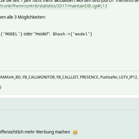
ätze die seit 1 Jahr nicht mehr aktualisiert worden sind (durch "fheminfo 
/trunk/fhem/contrib/statistics/2017/maintainDB.cgi#L13
hen alle 3 Möglichkeiten:
oder "model":
{'MODEL'}
$hash->{'model'}
YAMAHA_BD, FB_CALLMONITOR, FB_CALLLIST, PRESENCE, Pushsafer, LGTV_IP12, 
)
s offensichtlich mehr Werbung machen