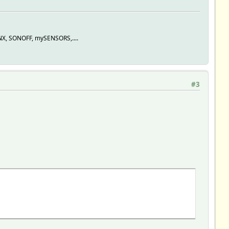
KNX, SONOFF, mySENSORS,....
#3