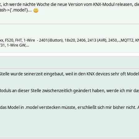
keit, ich werde nächte Woche die neue Version vom KNX-Modul releasen, di
ash->{'.model'}...
 FS20, FHT, 1-Wire - 2401(iButton), 18x20, 2406, 2413 (AVR), 2450,..,MQTT2, 
1, 1-Wire GW,...
telle wurde seinerzeit eingebaut, weil in den KNX devices sehr oft Model
Moduls an dieser Stelle zwischenzeitlich geändert haben, werde ich mir 
das Model in .model verstecken müsste, erschließt sich mir bisher nicht.