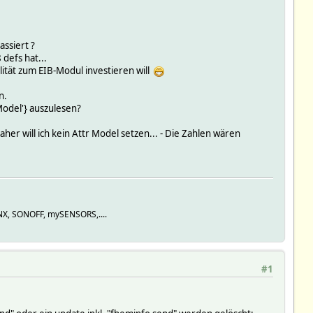
ssiert ?
 defs hat...
ilität zum EIB-Modul investieren will
n.
.Model'} auszulesen?
er will ich kein Attr Model setzen... - Die Zahlen wären
KNX, SONOFF, mySENSORS,....
#1