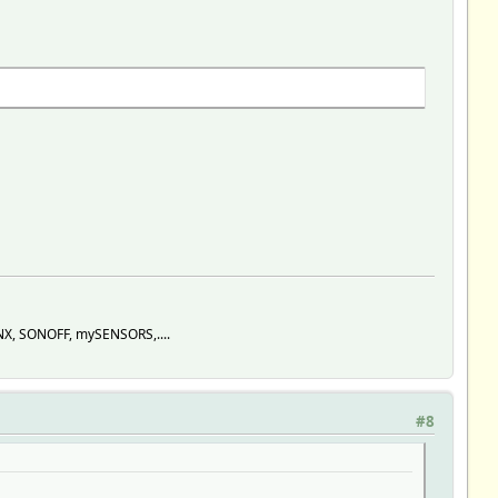
KNX, SONOFF, mySENSORS,....
#8