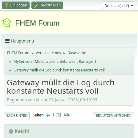
Einloggen
Registrieren
FHEM Forum
Hauptmenü
FHEM Forum
Verschiedenes
Bastelecke
►
►
MySensors
(Moderatoren:
Beta-User
,
Ranseyer
)
►
Gateway müllt die Log durch konstante Neustarts voll
►
Gateway müllt die Log durch
konstante Neustarts voll
Begonnen von Keichi, 22 Januar 2023, 09:10:03
1
Alle
Seiten
2
NACH UNTEN
BENUTZER-AKTIONEN
Keichi