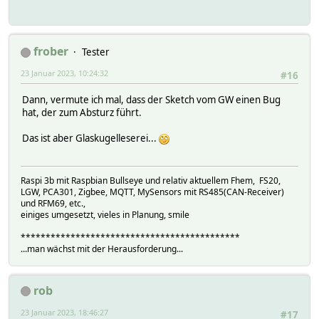
frober
Tester
23 Januar 2023, 10:24:32
#16
Dann, vermute ich mal, dass der Sketch vom GW einen Bug
hat, der zum Absturz führt.
Das ist aber Glaskugelleserei...
Raspi 3b mit Raspbian Bullseye und relativ aktuellem Fhem, FS20,
LGW, PCA301, Zigbee, MQTT, MySensors mit RS485(CAN-Receiver)
und RFM69, etc.,
einiges umgesetzt, vieles in Planung, smile
********************************************
...man wächst mit der Herausforderung...
rob
23 Januar 2023, 18:46:27
#17