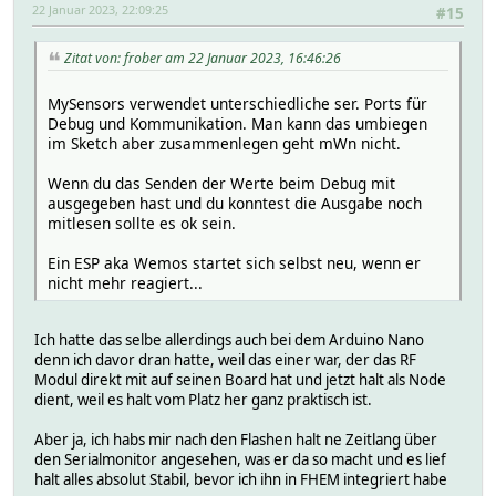
22 Januar 2023, 22:09:25
#15
Zitat von: frober am 22 Januar 2023, 16:46:26
MySensors verwendet unterschiedliche ser. Ports für
Debug und Kommunikation. Man kann das umbiegen
im Sketch aber zusammenlegen geht mWn nicht.
Wenn du das Senden der Werte beim Debug mit
ausgegeben hast und du konntest die Ausgabe noch
mitlesen sollte es ok sein.
Ein ESP aka Wemos startet sich selbst neu, wenn er
nicht mehr reagiert...
Ich hatte das selbe allerdings auch bei dem Arduino Nano
denn ich davor dran hatte, weil das einer war, der das RF
Modul direkt mit auf seinen Board hat und jetzt halt als Node
dient, weil es halt vom Platz her ganz praktisch ist.
Aber ja, ich habs mir nach den Flashen halt ne Zeitlang über
den Serialmonitor angesehen, was er da so macht und es lief
halt alles absolut Stabil, bevor ich ihn in FHEM integriert habe