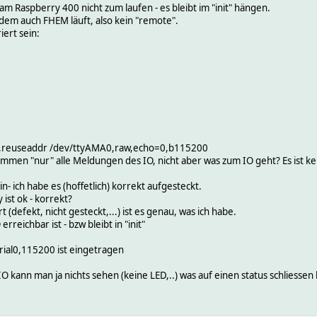
 Raspberry 400 nicht zum laufen - es bleibt im "init" hängen.
 dem auch FHEM läuft, also kein "remote".
iert sein:
k,reuseaddr /dev/ttyAMA0,raw,echo=0,b115200
er kommen "nur" alle Meldungen des IO, nicht aber was zum IO geht? Es ist
n- ich habe es (hoffetlich) korrekt aufgesteckt.
ist ok - korrekt?
t (defekt, nicht gesteckt,...) ist es genau, was ich habe.
rreichbar ist - bzw bleibt in "init"
ial0,115200 ist eingetragen
 kann man ja nichts sehen (keine LED,..) was auf einen status schliessen 