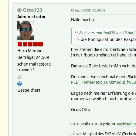
Otto123
13 April 2025, 20:56:38
Administrator
Hallo martin,
Zitat von: martinp876 am 13 April
=> die Konfiguration des Raspbe
hier stehen die erforderlichen Sc
Hero Member
In der /boot/cmdline.txt habe ich n
Beiträge: 24.569
schon mal restore
Die socat Zeile testet mMn nicht d
trainiert?
Du kannst hier nochmal einen Blic
PCB_HomeMatic_Funkmodul_f%C3
Gespeichert
Es gab nach meiner Erfahrung die v
momentan weiß ich noch nicht wie.
Gruß Otto
Viele Grüße aus Leipzig ⇉
nächster S
aktives Mitglied des FHEM e.V. (Technik