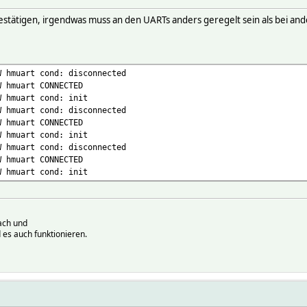
stätigen, irgendwas muss an den UARTs anders geregelt sein als bei an
W hmuart cond: disconnected
W hmuart CONNECTED
W hmuart cond: init
W hmuart cond: disconnected
W hmuart CONNECTED
W hmuart cond: init
W hmuart cond: disconnected
W hmuart CONNECTED
W hmuart cond: init
ach und
 es auch funktionieren.