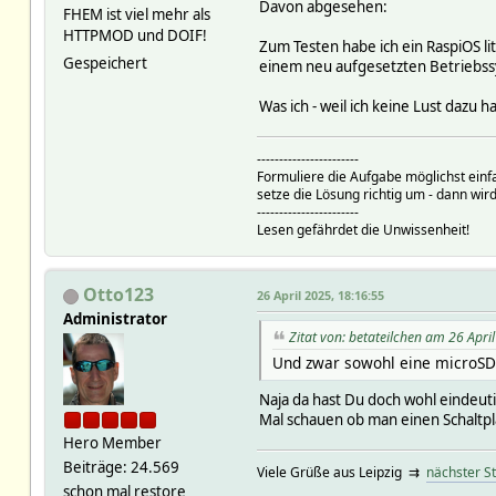
Davon abgesehen:
FHEM ist viel mehr als
HTTPMOD und DOIF!
Zum Testen habe ich ein RaspiOS l
Gespeichert
einem neu aufgesetzten Betriebssys
Was ich - weil ich keine Lust dazu
-----------------------
Formuliere die Aufgabe möglichst einf
setze die Lösung richtig um - dann wird
-----------------------
Lesen gefährdet die Unwissenheit!
Otto123
26 April 2025, 18:16:55
Administrator
Zitat von: betateilchen am 26 Apri
Und zwar sowohl eine microSD
Naja da hast Du doch wohl eindeut
Mal schauen ob man einen Schaltpla
Hero Member
Beiträge: 24.569
Viele Grüße aus Leipzig ⇉
nächster S
schon mal restore