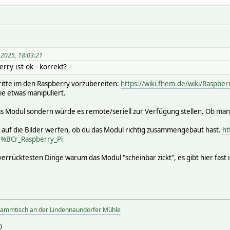
 2025, 18:03:21
rry ist ok - korrekt?
hritte im den Raspberry vorzubereiten:
https://wiki.fhem.de/wiki/Rasp
ie etwas manipuliert.
as Modul sondern würde es remote/seriell zur Verfügung stellen. Ob man d
k auf die Bilder werfen, ob du das Modul richtig zusammengebaut hast.
ht
%BCr_Raspberry_Pi
errücktesten Dinge warum das Modul "scheinbar zickt", es gibt hier fast
tammtisch an der Lindennaundorfer Mühle
)