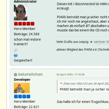
Administrator
Dieses init / disconnected ist mMn
erzeugt.
PI400 betreibt man ja sicher nic
ich mir noch nie angeschaut, aber 
machen als einfach BT abschalten 
Hero Member
musste das bei einem lite OS noch 
Beiträge: 24.569
schon mal restore
Viele Grüße aus Leipzig ⇉
nächster S
trainiert?
aktives Mitglied des FHEM e.V. (Technik
Gespeichert
betateilchen
26 April 2025, 11:16:36
Developer
Zitat von: Otto123 am 26 April 20
PI400 betreibt man ja sicher n
Hero Member
Das halte ich für einen Trugschluss
Beiträge: 22.621