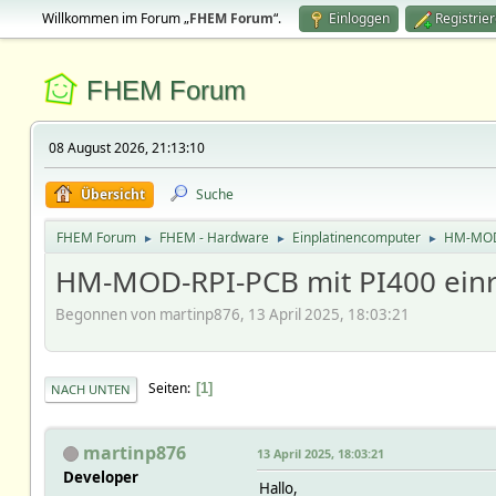
Willkommen im Forum „
FHEM Forum
“.
Einloggen
Registrie
FHEM Forum
08 August 2026, 21:13:10
Übersicht
Suche
FHEM Forum
FHEM - Hardware
Einplatinencomputer
HM-MOD-
►
►
►
HM-MOD-RPI-PCB mit PI400 einr
Begonnen von martinp876, 13 April 2025, 18:03:21
Seiten
1
NACH UNTEN
martinp876
13 April 2025, 18:03:21
Developer
Hallo,