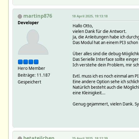
martinp876
18 April 2025, 19:13:18
Developer
Hallo Otto,
vielen Dank für die Antwort.
Ja, die Anleitungen habe ich durch
Das Modul hat an einem PI3 schon e
Über alles sind die debug-Möglichk
Das Serielle Interface sollte eing
Ich verstehe dein Problem, mir sch
Hero Member
Beiträge: 11.187
Evtl. muss ich es noch einmal am P
Eine andere Option sehe ich schlich
Gespeichert
Natürlich besteht auch die Möglichk
eine Kleinigkeit...
Genug gejammert, vielen Dank. Sys
betateilchen
25 April 2025, 18:12:39