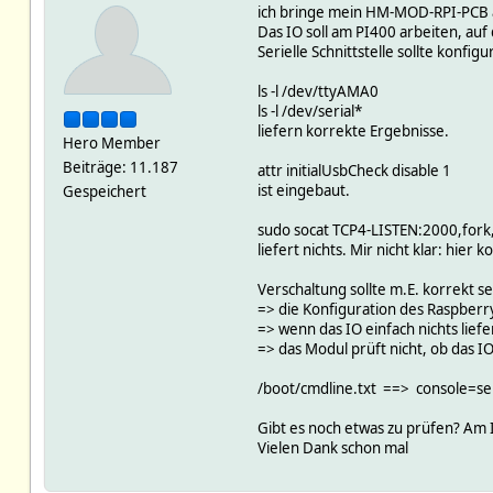
ich bringe mein HM-MOD-RPI-PCB am
Das IO soll am PI400 arbeiten, auf
Serielle Schnittstelle sollte konfigur
ls -l /dev/ttyAMA0
ls -l /dev/serial*
liefern korrekte Ergebnisse.
Hero Member
Beiträge: 11.187
attr initialUsbCheck disable 1
ist eingebaut.
Gespeichert
sudo socat TCP4-LISTEN:2000,for
liefert nichts. Mir nicht klar: hi
Verschaltung sollte m.E. korrekt sei
=> die Konfiguration des Raspberry 
=> wenn das IO einfach nichts liefer
=> das Modul prüft nicht, ob das IO e
/boot/cmdline.txt ==> console=ser
Gibt es noch etwas zu prüfen? Am IO
Vielen Dank schon mal