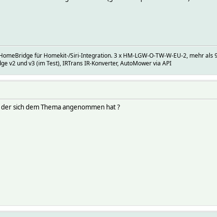
) HomeBridge für Homekit-/Siri-Integration. 3 x HM-LGW-O-TW-W-EU-2, mehr als 
ge v2 und v3 (im Test), IRTrans IR-Konverter, AutoMower via API
n, der sich dem Thema angenommen hat ?