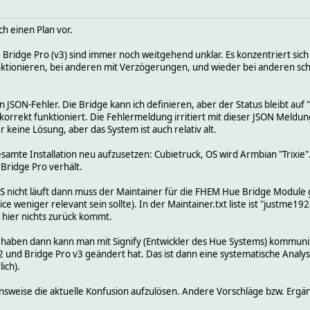
ch einen Plan vor.
ridge Pro (v3) sind immer noch weitgehend unklar. Es konzentriert sich zw
nktionieren, bei anderen mit Verzögerungen, und wieder bei anderen sch
JSON-Fehler. Die Bridge kann ich definieren, aber der Status bleibt auf "
orrekt funktioniert. Die Fehlermeldung irritiert mit dieser JSON Meldun
keine Lösung, aber das System ist auch relativ alt.
esamte Installation neu aufzusetzen: Cubietruck, OS wird Armbian "Trixi
Bridge Pro verhält.
 nicht läuft dann muss der Maintainer für die FHEM Hue Bridge Modul
eniger relevant sein sollte). In der Maintainer.txt liste ist "justme192
nn hier nichts zurück kommt.
haben dann kann man mit Signify (Entwickler des Hue Systems) kommunizie
2 und Bridge Pro v3 geändert hat. Das ist dann eine systematische Ana
ich).
ensweise die aktuelle Konfusion aufzulösen. Andere Vorschläge bzw. Ergä