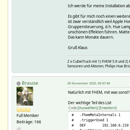
Ich werde für meine Installation a
Es gibt für mich noch einen weite
ist zwar verständlich weil Apple H
Gruppensteuerung, d.h. Hue Lampen
unschönen Effekten führen. Matter
Das kann Monate dauern.
Gruß Klaus
2 x CubieTruck mit 1) FHEM 5.9 und 2
Sensoren und Aktoren, Philips Hue Brid
Brause
20 November 2025, 05:07:48
Natürlich mit FHEM, mit was sonst
Der wichtige Teil des List
Code
Auswählen
Erweitern
# .FhemMetaInternals 1
Full Member
# .triggerUsed 1
Beiträge: 166
# DEF 192.168.6.210