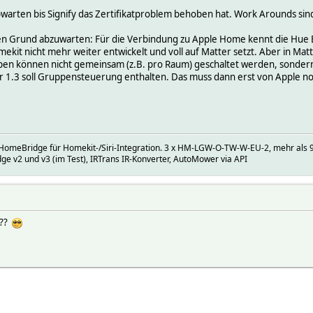
bwarten bis Signify das Zertifikatproblem behoben hat. Work Arounds sind
ren Grund abzuwarten: Für die Verbindung zu Apple Home kennt die Hue 
omekit nicht mehr weiter entwickelt und voll auf Matter setzt. Aber in Ma
 können nicht gemeinsam (z.B. pro Raum) geschaltet werden, sondern nu
 1.3 soll Gruppensteuerung enthalten. Das muss dann erst von Apple no
) HomeBridge für Homekit-/Siri-Integration. 3 x HM-LGW-O-TW-W-EU-2, mehr als 
ge v2 und v3 (im Test), IRTrans IR-Konverter, AutoMower via API
???