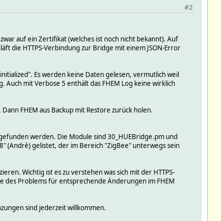
#2
ar auf ein Zertifikat (welches ist noch nicht bekannt). Auf
läft die HTTPS-Verbindung zur Bridge mit einem JSON-Error
initialized". Es werden keine Daten gelesen, vermutlich weil
g. Auch mit Verbose 5 enthält das FHEM Log keine wirklich
e". Dann FHEM aus Backup mit Restore zurück holen.
e gefunden werden. Die Module sind 30_HUEBridge.pm und
8" (Andrè) gelistet, der im Bereich "ZigBee" unterwegs sein
ren. Wichtig ist es zu verstehen was sich mit der HTTPS-
lyse des Problems für entsprechende Änderungen im FHEM
nzungen sind jederzeit willkommen.