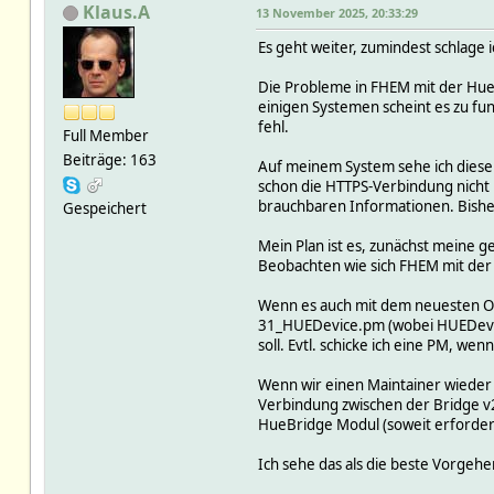
Klaus.A
13 November 2025, 20:33:29
Es geht weiter, zumindest schlage i
Die Probleme in FHEM mit der Hue B
einigen Systemen scheint es zu fu
fehl.
Full Member
Beiträge: 163
Auf meinem System sehe ich diesen 
schon die HTTPS-Verbindung nicht k
brauchbaren Informationen. Bisher 
Gespeichert
Mein Plan ist es, zunächst meine g
Beobachten wie sich FHEM mit der 
Wenn es auch mit dem neuesten OS
31_HUEDevice.pm (wobei HUEDevice w
soll. Evtl. schicke ich eine PM, we
Wenn wir einen Maintainer wieder 
Verbindung zwischen der Bridge v
HueBridge Modul (soweit erforderl
Ich sehe das als die beste Vorgeh