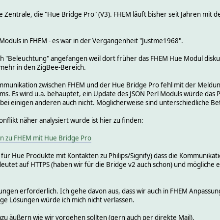
ue Zentrale, die "Hue Bridge Pro" (V3). FHEM läuft bisher seit Jahren mit 
Moduls in FHEM - es war in der Vergangenheit "Justme1968".
ich "Beleuchtung" angefangen weil dort früher das FHEM Hue Modul diskut
mehr in den ZigBee-Bereich.
mmunikation zwischen FHEM und der Hue Bridge Pro fehl mit der Meldung
. Es wird u.a. behauptet, ein Update des JSON Perl Moduls würde das P
n, bei einigen anderen auch nicht. Möglicherweise sind unterschiedliche B
flikt näher analysiert wurde ist hier zu finden:
en zu FHEM mit Hue Bridge Pro
ter für Hue Produkte mit Kontakten zu Philips/Signify) dass die Kommuni
utet auf HTTPS (haben wir für die Bridge v2 auch schon) und mögliche er
ngen erforderlich. Ich gehe davon aus, dass wir auch in FHEM Anpassun
lige Lösungen würde ich mich nicht verlassen.
azu äußern wie wir vorgehen sollten (gern auch per direkte Mail).