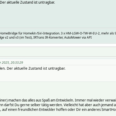
er aktuelle Zustand ist untragbar.
) HomeBridge für Homekit-/Siri-Integration. 3 x HM-LGW-O-TW-W-EU-2, mehr als 
ge v2 und v3 (im Test), IRTrans IR-Konverter, AutoMower via API
r 2025, 20:33:29
n. Der aktuelle Zustand ist untragbar.
ainer) machen das alles aus Spaß am Entwickeln. Immer mal wieder verw
ann darfst Du gerne selber tätig werden. Vielleicht hat aber auch jemand 
, auf einen freundlichen Entwickler hoffen oder Dir ein anderes Smart