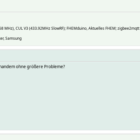
868 MHz), CUL V3 (433.92MHz SlowRF); FHEMduino, Aktuelles FHEM; zigbee2mqtt
nker, Samsung
 jemandem ohne größere Probleme?