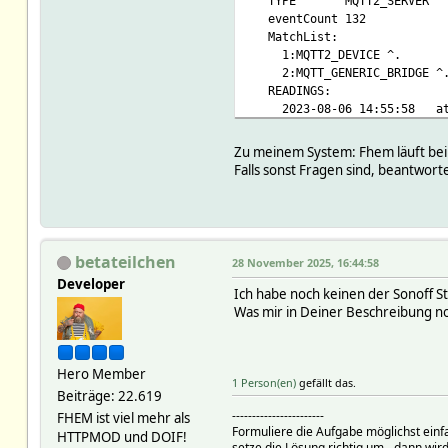
TYPE MQTT2_SERVER
eventCount 132
MatchList:
1:MQTT2_DEVICE ^.
2:MQTT_GENERIC_BRIDGE ^
READINGS:
2023-08-06 14:55:58 attrT
2023-07-29 16:10:59 lastPu
2025-11-27 21:27:42 
Zu meinem System: Fhem läuft bei m
2025-11-23 13:12:28
Falls sonst Fragen sind, beantworte
clients:
MQTT2_Server_192.168.178.
MQTT2_Server_192.168.178.
MQTT2_Server_192.168.178.
MQTT2_Server_192.168.178.
betateilchen
28 November 2025, 16:44:58
MQTT2_Server_192.168.178.
Developer
MQTT2_Server_192.168.178.
Ich habe noch keinen der Sonoff St
retain:
Was mir in Deiner Beschreibung noch
homeassistant/sensor/D75E
ts 1763899719.30
val {"name":"Stromzaehler E
Hero Member
homeassistant/sensor/D75E
1 Person(en)
gefällt das.
Beiträge: 22.619
ts 1763899719.30
-----------------------
val {"name":"Stromzaehler E
FHEM ist viel mehr als
Formuliere die Aufgabe möglichst einf
homeassistant/sensor/D75E9
HTTPMOD und DOIF!
setze die Lösung richtig um - dann wird