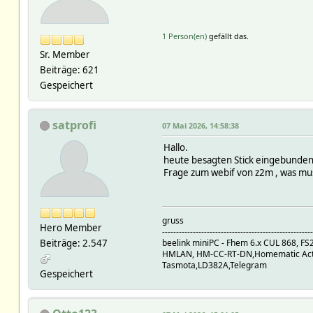
homeassistant/sensor/D75E9
ts 1763899719.30
val {"name":"Stromzaehler O
1 Person(en)
gefällt das.
homeassistant/sensor/D75E9
Sr. Member
ts 1763899719.30
val {"name":"Stromzaehler O
Beiträge: 621
homeassistant/sensor/D75E9
Gespeichert
ts 1763899719.30
val {"name":"Stromzaehler O
homeassistant/sensor/D75E9
satprofi
07 Mai 2026, 14:58:38
ts 1763899719.30
val {"name":"Stromzaehler O
Hallo.
homeassistant/sensor/D75E9
heute besagten Stick eingebunden
ts 1763899719.30
Frage zum webif von z2m , was muss
val {"name":"Stromzaehler O
homeassistant/sensor/D75E9
ts 1763899719.30
val {"name":"Stromzaehler O
gruss
Hero Member
------------------------------------------------------
homeassistant/sensor/D75E9
Beiträge: 2.547
beelink miniPC - Fhem 6.x CUL 868, F
ts 1763899719.30
HMLAN, HM-CC-RT-DN,Homematic Actor
val {"name":"Stromzaehler O
Tasmota,LD382A,Telegram
homeassistant/sensor/D75E
Gespeichert
ts 1763899719.30
val {"name":"Stromzaehler S
homeassistant/sensor/D75E9