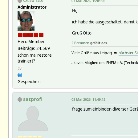
Otto123
07 Mai 2026, 15:01:05
ts 1763899719.30
Administrator
val {"name":"Stromzaehler S
Hi,
homeassistant/sensor/D75E9
ts 1763899719.30
ich habe die ausgeschaltet, damit
val {"name":"Stromzaehler S
homeassistant/sensor/D75E9
Gruß Otto
ts 1763899719.30
Hero Member
val {"name":"Stromzaehler S
2 Personen
gefällt das.
homeassistant/sensor/D75E9
Beiträge: 24.569
Viele Grüße aus Leipzig ⇉
ts 1763899719.30
nächster S
schon mal restore
val {"name":"Stromzaehler S
trainiert?
aktives Mitglied des FHEM e.V. (Technik
homeassistant/sensor/D75E9
ts 1763899719.30
val {"name":"Stromzaehler S
homeassistant/sensor/D75E9
Gespeichert
ts 1763899719.30
val {"name":"Stromzaehler S
homeassistant/sensor/D75E9
satprofi
08 Mai 2026, 11:49:12
ts 1763899719.30
val {"name":"Strom-Manageme
frage zum einbinden diverser Ger
homeassistant/sensor/D75E9
ts 1763899719.30
val {"name":"Strom-Manageme
homeassistant/sensor/D75E9
ts 1763899719.30