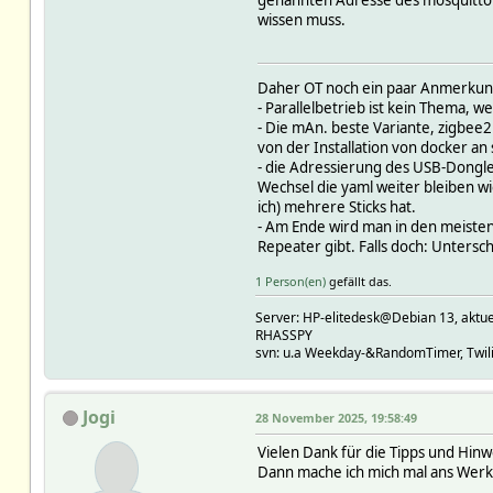
val {"name":"Stromzaehler E
wissen muss.
homeassistant/sensor/D75E9
ts 1763899719.30
val {"name":"Stromzaehler H
homeassistant/sensor/D75E9
Daher OT noch ein paar Anmerku
ts 1763899719.30
- Parallelbetrieb ist kein Thema, 
val {"name":"Stromzaehler H
- Die mAn. beste Variante, zigbee2
homeassistant/sensor/D75E9
von der Installation von docker an
ts 1763899719.30
- die Adressierung des USB-Dongle
val {"name":"Stromzaehler H
Wechsel die yaml weiter bleiben wi
homeassistant/sensor/D75E9
ich) mehrere Sticks hat.
ts 1763899719.30
- Am Ende wird man in den meisten
val {"name":"Stromzaehler H
Repeater gibt. Falls doch: Untersc
homeassistant/sensor/D75E9
1 Person(en)
gefällt das.
ts 1763899719.30
val {"name":"Stromzaehler M
Server: HP-elitedesk@Debian 13, a
homeassistant/sensor/D75E9
RHASSPY
ts 1763899719.30
svn: u.a Weekday-&RandomTimer, Twilig
val {"name":"Stromzaehler M
homeassistant/sensor/D75E
ts 1763899719.30
Jogi
28 November 2025, 19:58:49
val {"name":"Stromzaehler M
homeassistant/sensor/D75E9
Vielen Dank für die Tipps und Hinw
ts 1763899719.30
Dann mache ich mich mal ans Werk
val {"name":"Stromzaehler O