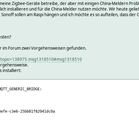
ür meine Zigbee-Geräte betreibe, der aber mit einigen China-Meldern Pro
zlich installieren und für die China-Melder nutzen möchte. Wir heute gelie
Sonoff sollen am Raspi hängen und ich möchte es so aufteilen, dass der 
esten?
er im Forum zwei Vorgehensweisen gefunden.
hp?topic=138975.msg1318510#msg1318510
Vorgehensweise.
installiert:
T_GENERIC_BRIDGE:
-c3e6-25bb81f82041dc0a