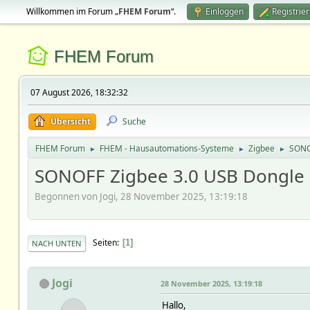
Willkommen im Forum „
FHEM Forum
“.
Einloggen
Registrie
FHEM Forum
07 August 2026, 18:32:32
Übersicht
Suche
FHEM Forum
FHEM - Hausautomations-Systeme
Zigbee
SONOF
►
►
►
SONOFF Zigbee 3.0 USB Dongle P
Begonnen von Jogi, 28 November 2025, 13:19:18
Seiten
1
NACH UNTEN
Jogi
28 November 2025, 13:19:18
Hallo,