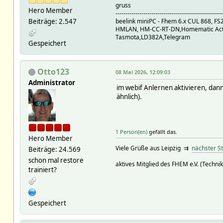
gruss
val {"name":"Stromzaehler S
Hero Member
------------------------------------------------------
homeassistant/sensor/D75E9
Beiträge: 2.547
beelink miniPC - Fhem 6.x CUL 868, F
ts 1763899719.30
HMLAN, HM-CC-RT-DN,Homematic Actor
val {"name":"Stromzaehler S
Tasmota,LD382A,Telegram
homeassistant/sensor/D75E9
Gespeichert
ts 1763899719.30
val {"name":"Strom-Manageme
homeassistant/sensor/D75E9
Otto123
08 Mai 2026, 12:09:03
ts 1763899719.30
Administrator
val {"name":"Stromzaehler S
im webif Anlernen aktivieren, dann
homeassistant/sensor/D75E
ähnlich).
ts 1763899719.30
val {"name":"Strom-Manageme
tasmota/discovery/308398A
ts 1763899719.30
1 Person(en)
gefällt das.
Hero Member
val {"ip":"192.168.178.177",
Viele Grüße aus Leipzig ⇉
nächster S
Beiträge: 24.569
tasmota/discovery/308398A
ts 1763899719.30
schon mal restore
aktives Mitglied des FHEM e.V. (Technik
val {"sn":{"Time":"2022-12-
trainiert?
tasmota/discovery/98CDAC1
ts 1763899719.30
val {"ip":"192.168.178.182",
Gespeichert
tasmota/discovery/98CDAC1
ts 1763899719.30
val {"sn":{"Time":"2023-02