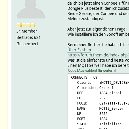
da ich bis jetzt einen Conbee 1 f
Dongle Plus bestellt, den ich zusät
Beide Geräte, der Conbee und der 
Melder zuständig ist.
Aber jetzt zur eigentlichen Frage:
Sr. Member
Wie installiere ich den Sonoff am b
Beiträge: 621
Gespeichert
Bei meiner Recherche habe ich hi
Über Flashen
https://forum.fhem.de/index.p
Was ist die einfachste und beste 
Einen MQTT Server habe ich bereits 
Code
Auswählen
Erweitern
CONNECTS 69
Clients :MQTT2_DEVICE:MQT
ClientsKeepOrder 1
DEF 1884 global
FD 232
FUUID 62f7afff-f33f-8efe
NAME MQTT2_Server
NR 3252
PORT 1884
STATE Initialized