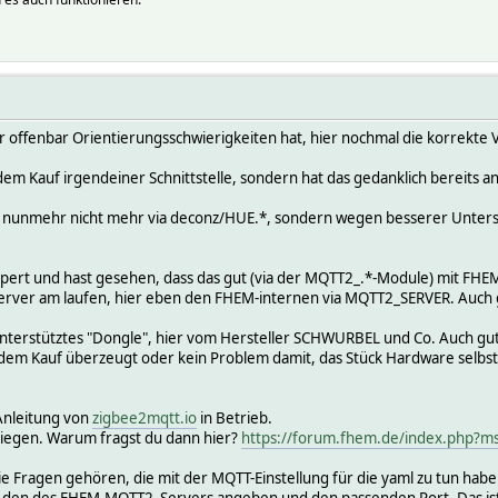
981
HZ Power_curr","stat_t":"tele/tasmota_D75E9F/SENSOR","avty_t"
9F_EHZ_b_t0/config:
981
HZ b_t0","stat_t":"tele/tasmota_D75E9F/SENSOR","avty_t":"tele
9F_EHZ_b_t1/config:
981
der offenbar Orientierungsschwierigkeiten hat, hier nochmal die korrekte
HZ b_t1","stat_t":"tele/tasmota_D75E9F/SENSOR","avty_t":"tele
9F_EHZ_b_t2/config:
 dem Kauf irgendeiner Schnittstelle, sondern hat das gedanklich bereits 
981
HZ b_t2","stat_t":"tele/tasmota_D75E9F/SENSOR","avty_t":"tele
ber nunmehr nicht mehr via deconz/HUE.*, sondern wegen besserer Unte
9F_EHZ_e_t0/config:
981
HZ e_t0","stat_t":"tele/tasmota_D75E9F/SENSOR","avty_t":"tele
lpert und hast gesehen, dass das gut (via der MQTT2_.*-Module) mit FH
9F_EHZ_e_t1/config:
erver am laufen, hier eben den FHEM-internen via MQTT2_SERVER. Auch 
981
HZ e_t1","stat_t":"tele/tasmota_D75E9F/SENSOR","avty_t":"tele
nterstütztes "Dongle", hier vom Hersteller SCHWURBEL und Co. Auch gut, w
9F_EHZ_e_t2/config:
r dem Kauf überzeugt oder kein Problem damit, das Stück Hardware selb
981
HZ e_t2","stat_t":"tele/tasmota_D75E9F/SENSOR","avty_t":"tele
F_EMH_Power_curr/config:
Anleitung von
zigbee2mqtt.io
in Betrieb.
981
 liegen. Warum fragst du dann hier?
https://forum.fhem.de/index.php?
MH Power_curr","stat_t":"tele/tasmota_D75E9F/SENSOR","avty_t"
F_EMH_Total_in/config:
Fragen gehören, die mit der MQTT-Einstellung für die yaml zu tun haben. 
981
den des FHEM-MQTT2_Servers angeben und den passenden Port. Das ist i