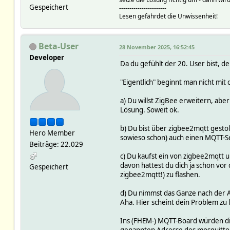
ts 1763899719.30
Gespeichert
-----------------------
val {"name":"Stromzaehler E
Lesen gefährdet die Unwissenheit!
homeassistant/sensor/D75E
ts 1763899719.30
val {"name":"Stromzaehler E
Beta-User
28 November 2025, 16:52:45
homeassistant/sensor/D75E
Developer
ts 1763899719.30
Da du gefühlt der 20. User bist, 
val {"name":"Stromzaehler E
homeassistant/sensor/D75E
"Eigentlich" beginnt man nicht mit
ts 1763899719.30
val {"name":"Stromzaehler E
a) Du willst ZigBee erweitern, a
homeassistant/sensor/D75E
Lösung. Soweit ok.
ts 1763899719.30
val {"name":"Stromzaehler E
b) Du bist über zigbee2mqtt gesto
homeassistant/sensor/D75E
Hero Member
sowieso schon) auch einen MQTT-S
ts 1763899719.30
Beiträge: 22.029
val {"name":"Stromzaehler E
c) Du kaufst ein von zigbee2mqtt u
homeassistant/sensor/D75E
davon hattest du dich ja schon vo
Gespeichert
ts 1763899719.30
zigbee2mqtt!) zu flashen.
val {"name":"Stromzaehler E
homeassistant/sensor/D75E9
d) Du nimmst das Ganze nach der 
ts 1763899719.30
Aha. Hier scheint dein Problem zu
val {"name":"Stromzaehler E
homeassistant/sensor/D75E9
Ins (FHEM-) MQTT-Board würden die 
ts 1763899719.30
genannten Adresse des mosquitto 