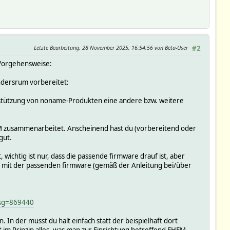
:"tele/tasmota_D75E9F/LWT","pl_avail":"Online","pl_not_avail":
/tasmota_D75E9F/LWT","pl_avail":"Online","pl_not_avail":"Offl
Letzte Bearbeitung
: 28 November 2025, 16:54:56 von Beta-User
#2
 Vorgehensweise:
/tasmota_D75E9F/LWT","pl_avail":"Online","pl_not_avail":"Offl
andersrum vorbereitet:
/tasmota_D75E9F/LWT","pl_avail":"Online","pl_not_avail":"Offl
rstützung von noname-Produkten eine andere bzw. weitere
/tasmota_D75E9F/LWT","pl_avail":"Online","pl_not_avail":"Offl
EM zusammenarbeitet. Anscheinend hast du (vorbereitend oder
gut.
/tasmota_D75E9F/LWT","pl_avail":"Online","pl_not_avail":"Offl
ichtig ist nur, dass die passende firmware drauf ist, aber
st mit der passenden firmware (gemäß der Anleitung bei/über
/tasmota_D75E9F/LWT","pl_avail":"Online","pl_not_avail":"Offl
msg=869440
:"tele/tasmota_D75E9F/LWT","pl_avail":"Online","pl_not_avail":
In der musst du halt einfach statt der beispielhaft dort
m Prinzip alles, was man zur Einrichtung betreffend FHEM