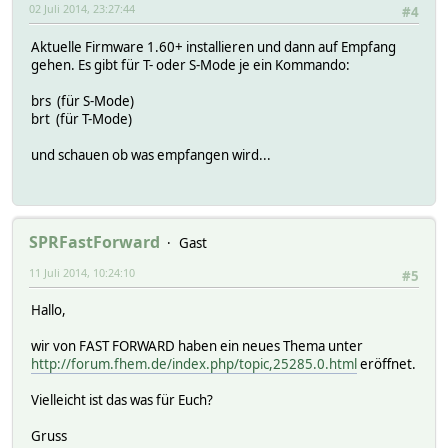
02 Juli 2014, 23:27:44
#4
Aktuelle Firmware 1.60+ installieren und dann auf Empfang
gehen. Es gibt für T- oder S-Mode je ein Kommando:
brs (für S-Mode)
brt (für T-Mode)
und schauen ob was empfangen wird...
SPRFastForward
Gast
11 Juli 2014, 10:24:10
#5
Hallo,
wir von FAST FORWARD haben ein neues Thema unter
http://forum.fhem.de/index.php/topic,25285.0.html
eröffnet.
Vielleicht ist das was für Euch?
Gruss