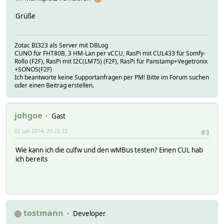
Grüße
Zotac BI323 als Server mit DBLog
CUNO für FHT80B, 3 HM-Lan per vCCU, RasPi mit CUL433 für Somfy-
Rollo (F2F), RasPi mit I2C(LM75) (F2F), RasPi für Panstamp+Vegetronix
+SONOS(F2F)
Ich beantworte keine Supportanfragen per PM! Bitte im Forum suchen
oder einen Beitrag erstellen.
johgoe
Gast
02 Juli 2014, 23:22:23
#3
Wie kann ich die culfw und den wMBus testen? Einen CUL hab
ich bereits
tostmann
Developer