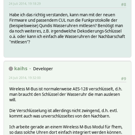
24 Juli 2014, 19:18:29
#8
Habe ich das richtig verstanden, kann man mit der neuen
Firmware und passendem CUL nun die Funkprotokolle der
(beispielsweise) Qundis Wasseruhren mitlesen? Benötigt man
da noch weiteres, z.B. irgendwelche Dekodierungs-Schlüssel
o.ä. oder kann ich einfach alle Wasseruhren der Nachbarschaft
"mitlesen"?
kaihs
Developer
24 Juli 2014, 19:32:00
#9
Wireless M-Bus ist normalerweise AES-128 verschlüsselt, d.h.
man braucht den Schlüssel der Wasseruhr die man auslesen
will.
Die Verschlüsselung ist allerdings nicht zwingend, d.h. evtl.
kommt auch was unverschlüsseltes von den Nachbarn.
Ich arbeite gerade an einem Wireless M-Bus Modul für fhem,
so dass solche Uhren dort einfach integriert werden können.