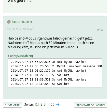
Wand getrennt.
kossmann
27 Juli 2014, 18:34:43
#14
Hab beim S-Modus irgendwas falsch gemacht, geht jetzt.
Nachdem im T-Modus nach 30 Minuten immer noch keine
Meldung kam, lausche ich jetzt mal im S-Modus...
Code
Auswählen
2014.07.27 17:56:20.535 3: set MyCUL raw brs
2014.07.27 17:56:20.550 2: MyCUL: unknown message SMODE
2014.07.27 18:01:22.172 3: set MyCUL raw brt
2014.07.27 18:01:22.173 5: SW: brt
2014.07.27 18:33:39.553 3: set MyCUL raw brs
2014.07.27 18:33:39.553 5: SW: brs
2
3
...
66
Seiten
1
NACH OBEN
BENUTZER-AKTIONEN