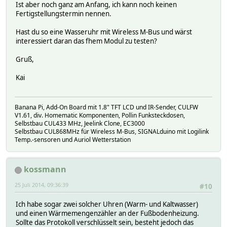
Ist aber noch ganz am Anfang, ich kann noch keinen
Fertigstellungstermin nennen.
Hast du so eine Wasseruhr mit Wireless M-Bus und wärst
interessiert daran das fhem Modul zu testen?
Gruß,
Kai
Banana Pi, Add-On Board mit 1.8" TFT LCD und IR-Sender, CULFW
V1.61, div. Homematic Komponenten, Pollin Funksteckdosen,
Selbstbau CUL433 MHz, Jeelink Clone, EC3000
Selbstbau CUL868MHz für Wireless M-Bus, SIGNALduino mit Logilink
Temp.-sensoren und Auriol Wetterstation
kossmann
25 Juli 2014, 09:36:39
#10
Ich habe sogar zwei solcher Uhren (Warm- und Kaltwasser)
und einen Wärmemengenzähler an der Fußbodenheizung.
Sollte das Protokoll verschlüsselt sein, besteht jedoch das