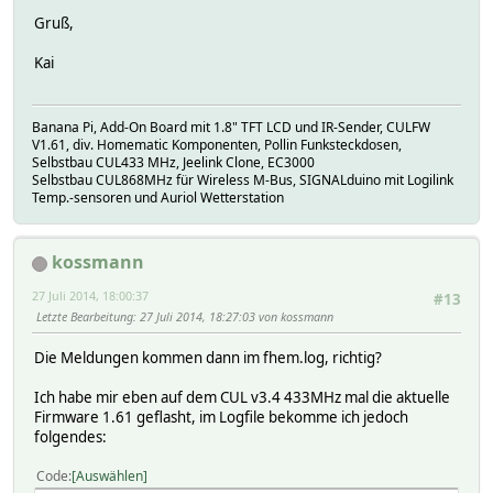
Gruß,
Kai
Banana Pi, Add-On Board mit 1.8" TFT LCD und IR-Sender, CULFW
V1.61, div. Homematic Komponenten, Pollin Funksteckdosen,
Selbstbau CUL433 MHz, Jeelink Clone, EC3000
Selbstbau CUL868MHz für Wireless M-Bus, SIGNALduino mit Logilink
Temp.-sensoren und Auriol Wetterstation
kossmann
27 Juli 2014, 18:00:37
#13
Letzte Bearbeitung
: 27 Juli 2014, 18:27:03 von kossmann
Die Meldungen kommen dann im fhem.log, richtig?
Ich habe mir eben auf dem CUL v3.4 433MHz mal die aktuelle
Firmware 1.61 geflasht, im Logfile bekomme ich jedoch
folgendes:
Code
Auswählen