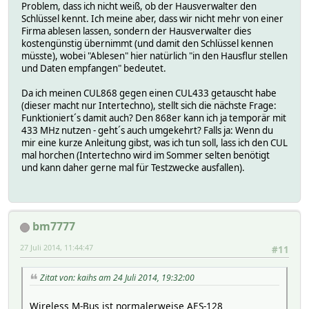
Problem, dass ich nicht weiß, ob der Hausverwalter den
Schlüssel kennt. Ich meine aber, dass wir nicht mehr von einer
Firma ablesen lassen, sondern der Hausverwalter dies
kostengünstig übernimmt (und damit den Schlüssel kennen
müsste), wobei "Ablesen" hier natürlich "in den Hausflur stellen
und Daten empfangen" bedeutet.
Da ich meinen CUL868 gegen einen CUL433 getauscht habe
(dieser macht nur Intertechno), stellt sich die nächste Frage:
Funktioniert´s damit auch? Den 868er kann ich ja temporär mit
433 MHz nutzen - geht´s auch umgekehrt? Falls ja: Wenn du
mir eine kurze Anleitung gibst, was ich tun soll, lass ich den CUL
mal horchen (Intertechno wird im Sommer selten benötigt
und kann daher gerne mal für Testzwecke ausfallen).
bm7777
27 Juli 2014, 11:44:47
#11
Zitat von: kaihs am 24 Juli 2014, 19:32:00
Wireless M-Bus ist normalerweise AES-128