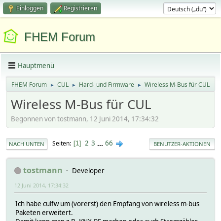
Einloggen
Registrieren
FHEM Forum
Hauptmenü
FHEM Forum
CUL
Hard- und Firmware
Wireless M-Bus für CUL
►
►
►
Wireless M-Bus für CUL
Begonnen von tostmann, 12 Juni 2014, 17:34:32
2
3
...
66
Seiten
1
NACH UNTEN
BENUTZER-AKTIONEN
tostmann
Developer
12 Juni 2014, 17:34:32
Ich habe culfw um (vorerst) den Empfang von wireless m-bus
Paketen erweitert.