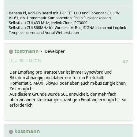
Banana Pi, Add-On Board mit 1.8" TFT LCD und IR-Sender, CULFW
V1.61, div. Homematic Komponenten, Pollin Funksteckdosen,
Selbstbau CUL433 MHz, Jeelink Clone, EC3000
Selbstbau CUL868MHz für Wireless M-Bus, SIGNALduino mit Logilink
Temp.-sensoren und Auriol Wetterstation
tostmann
Developer
16 Juli 2014, 23:17:50
#7
Der Empfang pro Transceiver ist immer SyncWord und
Bitraten abhängig und daher nur für ein Protokoll:
Homematic, MAX!, SlowRF oder eben auch m-bus zur gleichen
Zeit möglich.
Aus diesem Grunde wurde SCC entwickelt, der mehrfach
übereinander steckbar gleichzeitigen Empfang ermöglicht - so
erforderlich.
kossmann