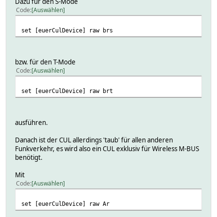
Dazu für den S-Mode
Code
Auswählen
set [euerCulDevice] raw brs
bzw. für den T-Mode
Code
Auswählen
set [euerCulDevice] raw brt
ausführen.
Danach ist der CUL allerdings 'taub' für allen anderen
Funkverkehr, es wird also ein CUL exklusiv für Wireless M-BUS
benötigt.
Mit
Code
Auswählen
set [euerCulDevice] raw Ar