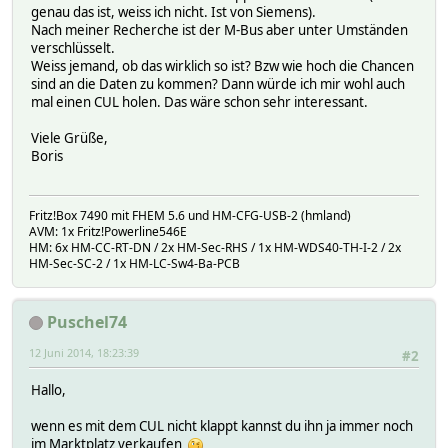
genau das ist, weiss ich nicht. Ist von Siemens).
Nach meiner Recherche ist der M-Bus aber unter Umständen
verschlüsselt.
Weiss jemand, ob das wirklich so ist? Bzw wie hoch die Chancen
sind an die Daten zu kommen? Dann würde ich mir wohl auch
mal einen CUL holen. Das wäre schon sehr interessant.
Viele Grüße,
Boris
Fritz!Box 7490 mit FHEM 5.6 und HM-CFG-USB-2 (hmland)
AVM: 1x Fritz!Powerline546E
HM: 6x HM-CC-RT-DN / 2x HM-Sec-RHS / 1x HM-WDS40-TH-I-2 / 2x
HM-Sec-SC-2 / 1x HM-LC-Sw4-Ba-PCB
Puschel74
12 Juni 2014, 18:23:39
#2
Hallo,
wenn es mit dem CUL nicht klappt kannst du ihn ja immer noch
im Marktplatz verkaufen