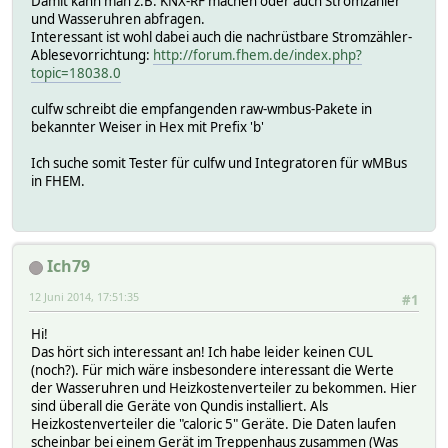
Damit kann man z.B. KNX-RF machen oder auch Stromzähler
und Wasseruhren abfragen.
Interessant ist wohl dabei auch die nachrüstbare Stromzähler-
Ablesevorrichtung:
http://forum.fhem.de/index.php?
topic=18038.0
culfw schreibt die empfangenden raw-wmbus-Pakete in
bekannter Weiser in Hex mit Prefix 'b'
Ich suche somit Tester für culfw und Integratoren für wMBus
in FHEM.
Ich79
12 Juni 2014, 17:51:35
#1
Hi!
Das hört sich interessant an! Ich habe leider keinen CUL
(noch?). Für mich wäre insbesondere interessant die Werte
der Wasseruhren und Heizkostenverteiler zu bekommen. Hier
sind überall die Geräte von Qundis installiert. Als
Heizkostenverteiler die "caloric 5" Geräte. Die Daten laufen
scheinbar bei einem Gerät im Treppenhaus zusammen (Was