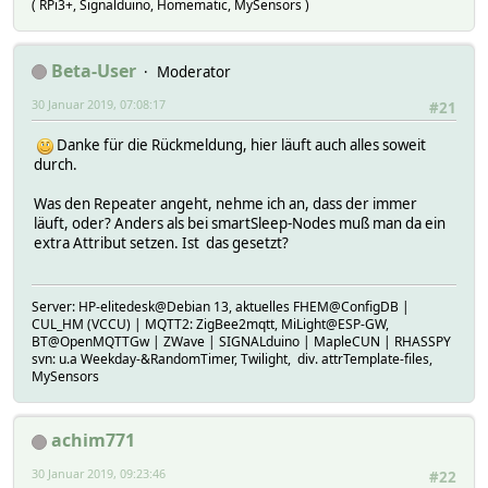
( RPi3+, Signalduino, Homematic, MySensors )
Beta-User
Moderator
30 Januar 2019, 07:08:17
#21
Danke für die Rückmeldung, hier läuft auch alles soweit
durch.
Was den Repeater angeht, nehme ich an, dass der immer
läuft, oder? Anders als bei smartSleep-Nodes muß man da ein
extra Attribut setzen. Ist das gesetzt?
Server: HP-elitedesk@Debian 13, aktuelles FHEM@ConfigDB |
CUL_HM (VCCU) | MQTT2: ZigBee2mqtt, MiLight@ESP-GW,
BT@OpenMQTTGw | ZWave | SIGNALduino | MapleCUN | RHASSPY
svn: u.a Weekday-&RandomTimer, Twilight, div. attrTemplate-files,
MySensors
achim771
30 Januar 2019, 09:23:46
#22