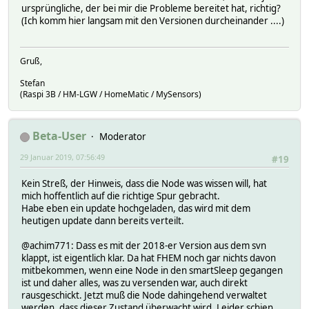
ursprüngliche, der bei mir die Probleme bereitet hat, richtig?
(Ich komm hier langsam mit den Versionen durcheinander ....)
Gruß,
Stefan
(Raspi 3B / HM-LGW / HomeMatic / MySensors)
Beta-User
Moderator
29 Januar 2019, 07:56:49
#19
Kein Streß, der Hinweis, dass die Node was wissen will, hat
mich hoffentlich auf die richtige Spur gebracht.
Habe eben ein update hochgeladen, das wird mit dem
heutigen update dann bereits verteilt.
@achim771: Dass es mit der 2018-er Version aus dem svn
klappt, ist eigentlich klar. Da hat FHEM noch gar nichts davon
mitbekommen, wenn eine Node in den smartSleep gegangen
ist und daher alles, was zu versenden war, auch direkt
rausgeschickt. Jetzt muß die Node dahingehend verwaltet
werden, dass dieser Zustand überwacht wird. Leider schien