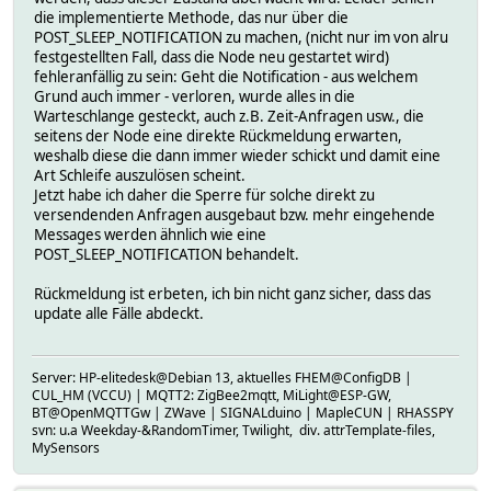
die implementierte Methode, das nur über die
POST_SLEEP_NOTIFICATION zu machen, (nicht nur im von alru
festgestellten Fall, dass die Node neu gestartet wird)
fehleranfällig zu sein: Geht die Notification - aus welchem
Grund auch immer - verloren, wurde alles in die
Warteschlange gesteckt, auch z.B. Zeit-Anfragen usw., die
seitens der Node eine direkte Rückmeldung erwarten,
weshalb diese die dann immer wieder schickt und damit eine
Art Schleife auszulösen scheint.
Jetzt habe ich daher die Sperre für solche direkt zu
versendenden Anfragen ausgebaut bzw. mehr eingehende
Messages werden ähnlich wie eine
POST_SLEEP_NOTIFICATION behandelt.
Rückmeldung ist erbeten, ich bin nicht ganz sicher, dass das
update alle Fälle abdeckt.
Server: HP-elitedesk@Debian 13, aktuelles FHEM@ConfigDB |
CUL_HM (VCCU) | MQTT2: ZigBee2mqtt, MiLight@ESP-GW,
BT@OpenMQTTGw | ZWave | SIGNALduino | MapleCUN | RHASSPY
svn: u.a Weekday-&RandomTimer, Twilight, div. attrTemplate-files,
MySensors