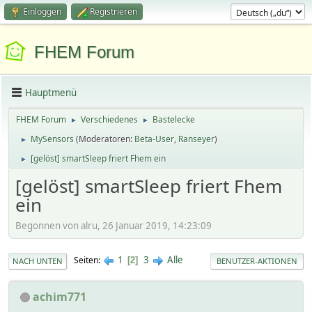
Einloggen
Registrieren
FHEM Forum
Hauptmenü
FHEM Forum
Verschiedenes
Bastelecke
►
►
MySensors
(Moderatoren:
Beta-User
,
Ranseyer
)
►
[gelöst] smartSleep friert Fhem ein
►
[gelöst] smartSleep friert Fhem
ein
Begonnen von alru, 26 Januar 2019, 14:23:09
1
3
Alle
Seiten
2
NACH UNTEN
BENUTZER-AKTIONEN
achim771