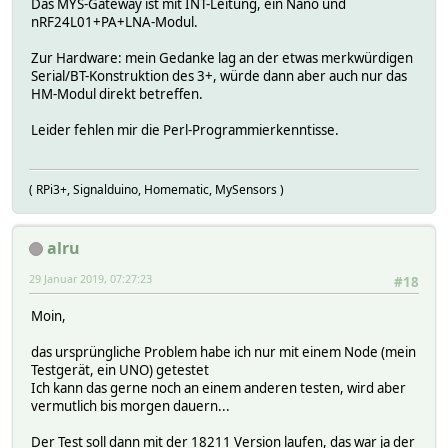
Das MYS-Gateway ist mit INT-Leitung, ein Nano und
nRF24L01+PA+LNA-Modul.
Zur Hardware: mein Gedanke lag an der etwas merkwürdigen
Serial/BT-Konstruktion des 3+, würde dann aber auch nur das
HM-Modul direkt betreffen.
Leider fehlen mir die Perl-Programmierkenntisse.
( RPi3+, Signalduino, Homematic, MySensors )
alru
29 Januar 2019, 07:27:23
#18
Moin,
das ursprüngliche Problem habe ich nur mit einem Node (mein
Testgerät, ein UNO) getestet
Ich kann das gerne noch an einem anderen testen, wird aber
vermutlich bis morgen dauern...
Der Test soll dann mit der 18211 Version laufen, das war ja der