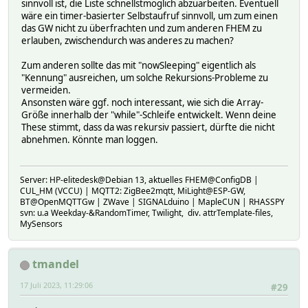
sinnvoll ist, die Liste schnellstmöglich abzuarbeiten. Eventuell
# TIME 1673259675.6915
wäre ein timer-basierter Selbstaufruf sinnvoll, um zum einen
# VALUE 55.33
das GW nicht zu überfrachten und zum anderen FHEM zu
# READINGS:
erlauben, zwischendurch was anderes zu machen?
# 2023-01-09 10:57:14 IODev MySensorGw
# 2023-01-07 23:29:33 SKETCH_NAME Solar Charger 
Zum anderen sollte das mit "nowSleeping" eigentlich als
# 2023-01-07 23:29:33 SKETCH_VERSION 1.1
"Kennung" ausreichen, um solche Rekursions-Probleme zu
# 2023-01-09 11:50:27 batt_current 0.11
vermeiden.
# 2023-01-09 11:41:02 batt_level 67
Ansonsten wäre ggf. noch interessant, wie sich die Array-
# 2023-01-07 23:29:38 batt_temperature 25.00
Größe innerhalb der "while"-Schleife entwickelt. Wenn deine
# 2023-01-09 11:49:27 batt_voltage 25.81
These stimmt, dass da was rekursiv passiert, dürfte die nicht
# 2023-01-09 10:47:03 device_load off
abnehmen. Könnte man loggen.
# 2023-01-09 10:45:46 device_temperature 25.52
# 2023-01-08 12:40:38 load_current 0.04
# 2023-01-08 12:31:22 load_energy 1.25
# 2023-01-09 10:45:46 load_power 0.00
Server: HP-elitedesk@Debian 13, aktuelles FHEM@ConfigDB |
# 2023-01-09 10:45:46 load_voltage 0.00
CUL_HM (VCCU) | MQTT2: ZigBee2mqtt, MiLight@ESP-GW,
BT@OpenMQTTGw | ZWave | SIGNALduino | MapleCUN | RHASSPY
# 2023-01-07 23:29:33 parentId 0
svn: u.a Weekday-&RandomTimer, Twilight, div. attrTemplate-files,
# 2023-01-09 11:08:48 pv_current 0.12
MySensors
# 2023-01-09 10:23:51 pv_energy 1.66
# 2023-01-09 11:51:13 pv_power 3.09
# 2023-01-09 11:23:18 pv_voltage 27.78
tmandel
# 2023-01-09 11:51:34 sleepState asleep
# 2023-01-09 10:47:03 state off
17 Juli 2023, 11:29:06
#29
# gets:
# messagesForRadioId: