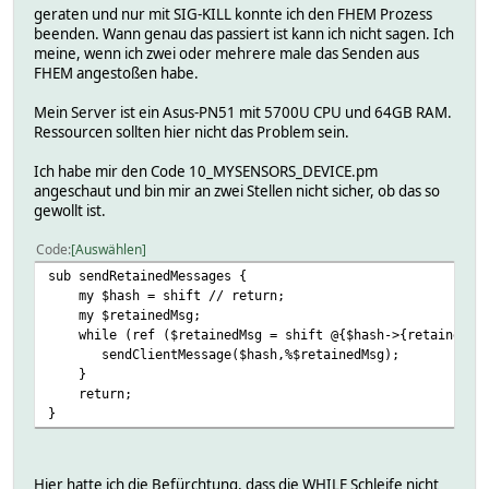
geraten und nur mit SIG-KILL konnte ich den FHEM Prozess
beenden. Wann genau das passiert ist kann ich nicht sagen. Ich
meine, wenn ich zwei oder mehrere male das Senden aus
FHEM angestoßen habe.
Mein Server ist ein Asus-PN51 mit 5700U CPU und 64GB RAM.
Ressourcen sollten hier nicht das Problem sein.
Ich habe mir den Code 10_MYSENSORS_DEVICE.pm
angeschaut und bin mir an zwei Stellen nicht sicher, ob das so
gewollt ist.
Code
Auswählen
sub sendRetainedMessages {
my $hash = shift // return;
my $retainedMsg;
while (ref ($retainedMsg = shift @{$hash->{retainedMess
sendClientMessage($hash,%$retainedMsg);
}
return;
}
Hier hatte ich die Befürchtung, dass die WHILE Schleife nicht