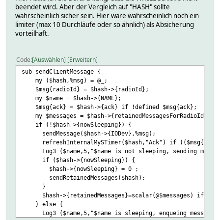
beendet wird. Aber der Vergleich auf "HASH" sollte
wahrscheinlich sicher sein. Hier wäre wahrscheinlich noch ein
limiter (max 10 Durchläufe oder so ähnlich) als Absicherung
vorteilhaft.
Code
Auswählen
Erweitern
sub sendClientMessage {
my ($hash,%msg) = @_;
$msg{radioId} = $hash->{radioId};
my $name = $hash->{NAME};
$msg{ack} = $hash->{ack} if !defined $msg{ack};
my $messages = $hash->{retainedMessagesForRadioId}->{m
if (!$hash->{nowSleeping}) {
sendMessage($hash->{IODev},%msg);
refreshInternalMySTimer($hash,"Ack") if (($msg{ack} or
Log3 ($name,5,"$name is not sleeping, sending messag
if ($hash->{nowSleeping}) {
$hash->{nowSleeping} = 0 ;
sendRetainedMessages($hash);
}
$hash->{retainedMessages}=scalar(@$messages) if (defi
} else {
Log3 ($name,5,"$name is sleeping, enqueing message! 