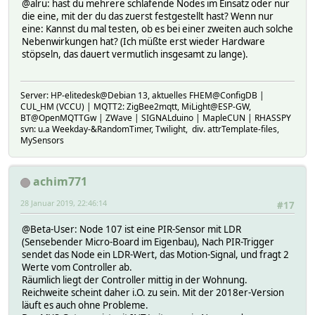
@alru: hast du mehrere schlafende Nodes im Einsatz oder nur
die eine, mit der du das zuerst festgestellt hast? Wenn nur
eine: Kannst du mal testen, ob es bei einer zweiten auch solche
Nebenwirkungen hat? (Ich müßte erst wieder Hardware
stöpseln, das dauert vermutlich insgesamt zu lange).
Server: HP-elitedesk@Debian 13, aktuelles FHEM@ConfigDB |
CUL_HM (VCCU) | MQTT2: ZigBee2mqtt, MiLight@ESP-GW,
BT@OpenMQTTGw | ZWave | SIGNALduino | MapleCUN | RHASSPY
svn: u.a Weekday-&RandomTimer, Twilight, div. attrTemplate-files,
MySensors
achim771
28 Januar 2019, 22:46:14
#17
@Beta-User: Node 107 ist eine PIR-Sensor mit LDR
(Sensebender Micro-Board im Eigenbau), Nach PIR-Trigger
sendet das Node ein LDR-Wert, das Motion-Signal, und fragt 2
Werte vom Controller ab.
Räumlich liegt der Controller mittig in der Wohnung.
Reichweite scheint daher i.O. zu sein. Mit der 2018er-Version
läuft es auch ohne Probleme.