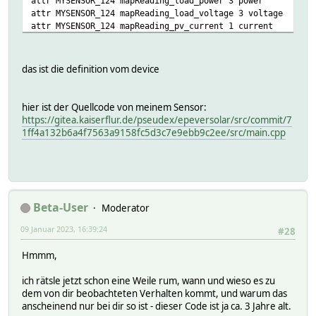
attr MYSENSOR_124 mapReading_load_power 3 power
attr MYSENSOR_124 mapReading_load_voltage 3 voltage
attr MYSENSOR_124 mapReading_pv_current 1 current
attr MYSENSOR_124 mapReading_pv_energy 1 energy
attr MYSENSOR_124 mapReading_pv_power 1 power
attr MYSENSOR_124 mapReading_pv_voltage 1 voltage
das ist die definition vom device
attr MYSENSOR_124 mode node
attr MYSENSOR_124 room MySensors
attr MYSENSOR_124 setCommands on:device_load:on off:devic
hier ist der Quellcode von meinem Sensor:
attr MYSENSOR_124 setReading_device_load on,off
https://gitea.kaiserflur.de/pseudex/epeversolar/src/commit/7
attr MYSENSOR_124 stateFormat batt_level
1ff4a132b6a4f7563a9158fc5d3c7e9ebb9c2ee/src/main.cpp
# DEF 124
# FUUID 639efa62-f33f-a1b0-14d8-8f1931e14d9fd8c5
# FVERSION 10_MYSENSORS_DEVICE.pm:0.266690/2022-11-06
# IODev MySensorGw
# NAME MYSENSOR_124
# NR 315
Beta-User
Moderator
# STATE 67
09 Januar 2023, 16:39:24
# TYPE MYSENSORS_DEVICE
#28
# ack 0
Hmmm,
# eventCount 163
# nowSleeping 1
ich rätsle jetzt schon eine Weile rum, wann und wieso es zu
# outstandingAck 0
dem von dir beobachteten Verhalten kommt, und warum das
# preSleep 2500
anscheinend nur bei dir so ist - dieser Code ist ja ca. 3 Jahre alt.
# radioId 124