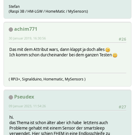
Stefan
(Raspi 3B / HM-LGW / HomeMatic / MySensors)
achim771
30 Januar 2019, 16:30:56
#26
Das mit dem Attribut wars, dann klappt ja doch alles
Ich komm schon durcheinander bei dem ganzen Testen
( RPi3+, Signalduino, Homematic, MySensors )
Pseudex
09 Januar 2023, 11:54:26
#27
hi.
das Thema ist schon älter aber ich habe letztens auch
Probleme gehabt mit einem Sensor der smartsleep
verwendet. Hier schien FHEM in eine Endlosschleife zu