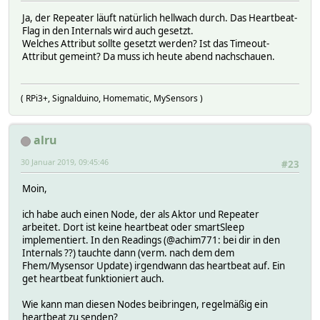
Ja, der Repeater läuft natürlich hellwach durch. Das Heartbeat-
Flag in den Internals wird auch gesetzt.
Welches Attribut sollte gesetzt werden? Ist das Timeout-
Attribut gemeint? Da muss ich heute abend nachschauen.
( RPi3+, Signalduino, Homematic, MySensors )
alru
30 Januar 2019, 09:45:46
#23
Moin,
ich habe auch einen Node, der als Aktor und Repeater
arbeitet. Dort ist keine heartbeat oder smartSleep
implementiert. In den Readings (@achim771: bei dir in den
Internals ??) tauchte dann (verm. nach dem dem
Fhem/Mysensor Update) irgendwann das heartbeat auf. Ein
get heartbeat funktioniert auch.
Wie kann man diesen Nodes beibringen, regelmäßig ein
heartbeat zu senden?