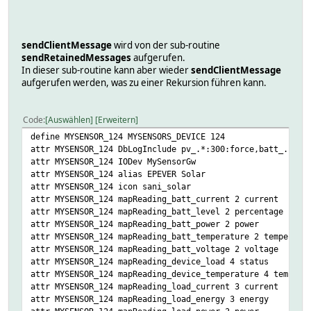
#write to queue if node is asleep
if (!defined $hash->{retainedMessages}) {
$messages = {messages => [%msg]};
$hash->{retainedMessages}=1;
sendClientMessage
wird von der sub-routine
Log3 ($name,5,"$name: No array yet for enqueued mess
sendRetainedMessages
aufgerufen.
} else {
In dieser sub-routine kann aber wieder
sendClientMessage
@$messages = grep {
aufgerufen werden, was zu einer Rekursion führen kann.
$_->{childId} != $msg{childId}
or $_->{cmd} != $msg{cmd}
or $_->{subType} != $msg{subType}
Code
Auswählen
Erweitern
} @$messages;
define MYSENSOR_124 MYSENSORS_DEVICE 124
push @$messages,\%msg;
attr MYSENSOR_124 DbLogInclude pv_.*:300:force,batt_.*:30
eval { $hash->{retainedMessages} = scalar(@$message
attr MYSENSOR_124 IODev MySensorGw
}
attr MYSENSOR_124 alias EPEVER Solar
}
attr MYSENSOR_124 icon sani_solar
return;
attr MYSENSOR_124 mapReading_batt_current 2 current
}
attr MYSENSOR_124 mapReading_batt_level 2 percentage
attr MYSENSOR_124 mapReading_batt_power 2 power
attr MYSENSOR_124 mapReading_batt_temperature 2 temperatu
attr MYSENSOR_124 mapReading_batt_voltage 2 voltage
attr MYSENSOR_124 mapReading_device_load 4 status
attr MYSENSOR_124 mapReading_device_temperature 4 tempera
attr MYSENSOR_124 mapReading_load_current 3 current
attr MYSENSOR_124 mapReading_load_energy 3 energy