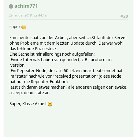
achim771
29 Januar 2019, 22:44:19
#20
super
kam heute spät von der Arbeit, aber seit ca 8h läuft der Server
ohne Probleme mit dem letzten Update durch. Das war wohl
das fehlende Puzzlestück.
Eine Sache ist mir allerdings noch aufgefallen:
.Einige Internals haben sich geändert, z.B. 'protocol' in
'version'
.Ein Repeater-Node, der alle 60sek ein heartbeat sendet hat
im "state" nach wie vor "received presentation" (diese Node
hat nur die Repeater-Funktion)
lässt sich daran etwas machen? alle anderen zeigen den awake,
asleep, dead-state an
Super, Klasse Arbeit