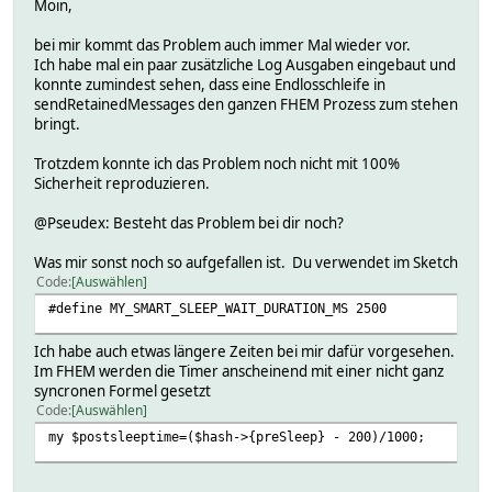
Moin,
# readingMappings:
# 1:
bei mir kommt das Problem auch immer Mal wieder vor.
# 17:
Ich habe mal ein paar zusätzliche Log Ausgaben eingebaut und
# name pv_power
konnte zumindest sehen, dass eine Endlosschleife in
# 18:
sendRetainedMessages den ganzen FHEM Prozess zum stehen
# name pv_energy
bringt.
# 38:
# name pv_voltage
Trotzdem konnte ich das Problem noch nicht mit 100%
# 39:
Sicherheit reproduzieren.
# name pv_current
# 2:
@Pseudex: Besteht das Problem bei dir noch?
# 0:
# name batt_temperature
Was mir sonst noch so aufgefallen ist. Du verwendet im Sketch
# 17:
Code
Auswählen
# name batt_power
# 3:
#define MY_SMART_SLEEP_WAIT_DURATION_MS 2500
# name batt_level
# 38:
Ich habe auch etwas längere Zeiten bei mir dafür vorgesehen.
# name batt_voltage
Im FHEM werden die Timer anscheinend mit einer nicht ganz
# 39:
syncronen Formel gesetzt
# name batt_current
Code
Auswählen
# 3:
my $postsleeptime=($hash->{preSleep} - 200)/1000;
# 17:
# name load_power
# 18: