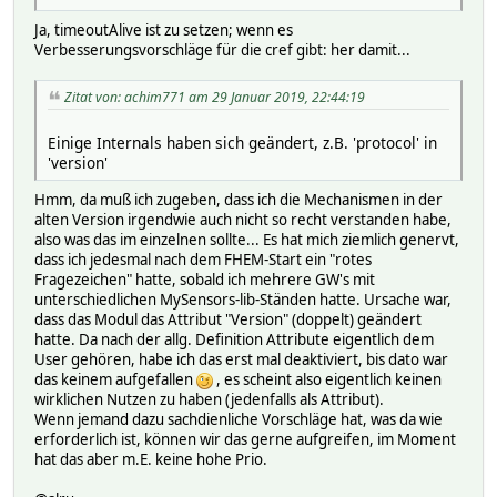
Ja, timeoutAlive ist zu setzen; wenn es
Verbesserungsvorschläge für die cref gibt: her damit...
Zitat von: achim771 am 29 Januar 2019, 22:44:19
Einige Internals haben sich geändert, z.B. 'protocol' in
'version'
Hmm, da muß ich zugeben, dass ich die Mechanismen in der
alten Version irgendwie auch nicht so recht verstanden habe,
also was das im einzelnen sollte... Es hat mich ziemlich genervt,
dass ich jedesmal nach dem FHEM-Start ein "rotes
Fragezeichen" hatte, sobald ich mehrere GW's mit
unterschiedlichen MySensors-lib-Ständen hatte. Ursache war,
dass das Modul das Attribut "Version" (doppelt) geändert
hatte. Da nach der allg. Definition Attribute eigentlich dem
User gehören, habe ich das erst mal deaktiviert, bis dato war
das keinem aufgefallen
, es scheint also eigentlich keinen
wirklichen Nutzen zu haben (jedenfalls als Attribut).
Wenn jemand dazu sachdienliche Vorschläge hat, was da wie
erforderlich ist, können wir das gerne aufgreifen, im Moment
hat das aber m.E. keine hohe Prio.