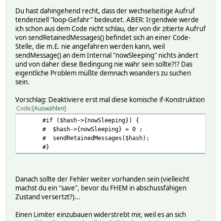
# repeater 0
Du hast dahingehend recht, dass der wechselseitige Aufruf
# Helper:
tendenziell "loop-Gefahr" bedeutet. ABER: Irgendwie werde
# DBLOG:
ich schon aus dem Code nicht schlau, der von dir zitierte Aufruf
# batt_current:
von sendRetainedMessages() befindet sich an einer Code-
# myDbLog:
Stelle, die m.E. nie angefahren werden kann, weil
# TIME 1673261427.54225
sendMessage() an dem Internal "nowSleeping" nichts ändert
# VALUE 0.11
und von daher diese Bedingung nie wahr sein sollte?!? Das
# batt_level:
eigentliche Problem müßte demnach woanders zu suchen
# myDbLog:
sein.
# TIME 1673260862.83766
# VALUE 67
Vorschlag: Deaktiviere erst mal diese komische if-Konstruktion
# batt_voltage:
Code
Auswählen
# myDbLog:
# TIME 1673261119.11482
#if ($hash->{nowSleeping}) {
# VALUE 25.81
# $hash->{nowSleeping} = 0 ;
# pv_current:
# sendRetainedMessages($hash);
# myDbLog:
#}
# TIME 1673258928.01454
# VALUE 0.12
# pv_power:
Danach sollte der Fehler weiter vorhanden sein (vielleicht
# myDbLog:
machst du ein "save", bevor du FHEM in abschussfähigen
# TIME 1673261225.70554
Zustand versertzt?)...
# VALUE 4.64
# pv_voltage:
Einen Limiter einzubauen widerstrebt mir, weil es an sich
# myDbLog: