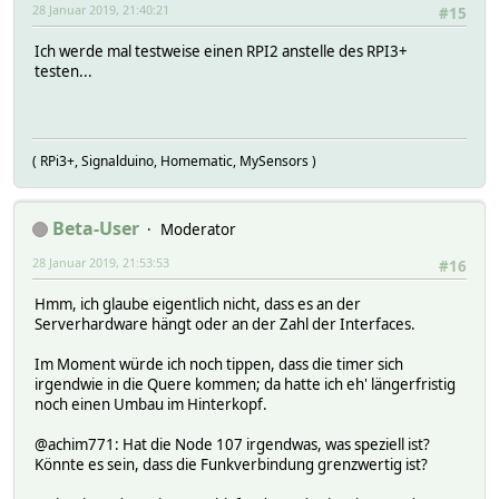
28 Januar 2019, 21:40:21
#15
Ich werde mal testweise einen RPI2 anstelle des RPI3+
testen...
( RPi3+, Signalduino, Homematic, MySensors )
Beta-User
Moderator
28 Januar 2019, 21:53:53
#16
Hmm, ich glaube eigentlich nicht, dass es an der
Serverhardware hängt oder an der Zahl der Interfaces.
Im Moment würde ich noch tippen, dass die timer sich
irgendwie in die Quere kommen; da hatte ich eh' längerfristig
noch einen Umbau im Hinterkopf.
@achim771: Hat die Node 107 irgendwas, was speziell ist?
Könnte es sein, dass die Funkverbindung grenzwertig ist?