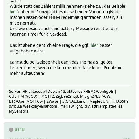
@alru
Würde statt des Zählers millis nehmen (siehe z.B. das Beispiel
hier
), aber im Prinzip gibt es diese beiden Varianten (Node
machen lassen oder FHEM regelmäßig anfragen lassen, z.B.
mit einem at).
Und wie gesagt: auch eine battery-Message resettet den
internen Timer für alive/dead.
Das ist aber eigentlich eine Frage, die ggf.
hier
besser
aufgehoben wäre.
Kannst du bei Gelegenheit dann das Thema als "gelöst"
kennzeichnen, wenn die kommenden Tage keine Probleme
mehr auftauchen?
Server: HP-elitedesk@Debian 13, aktuelles FHEM@ConfigDB |
CUL_HM (VCCU) | MQTT2: ZigBee2mqtt, MiLight@ESP-GW,
BT@OpenMQTTGw | ZWave | SIGNALduino | MapleCUN | RHASSPY
svn: u.a Weekday-&RandomTimer, Twilight, div. attrTemplate-files,
MySensors
alru
30 Januar 2019, 12:05:57