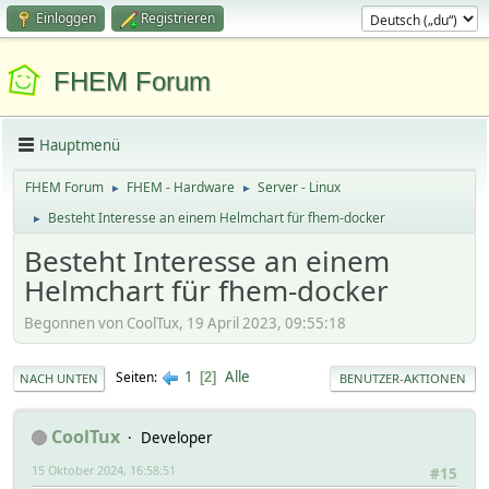
Einloggen
Registrieren
FHEM Forum
Hauptmenü
FHEM Forum
FHEM - Hardware
Server - Linux
►
►
Besteht Interesse an einem Helmchart für fhem-docker
►
Besteht Interesse an einem
Helmchart für fhem-docker
Begonnen von CoolTux, 19 April 2023, 09:55:18
1
Alle
Seiten
2
NACH UNTEN
BENUTZER-AKTIONEN
CoolTux
Developer
15 Oktober 2024, 16:58:51
#15