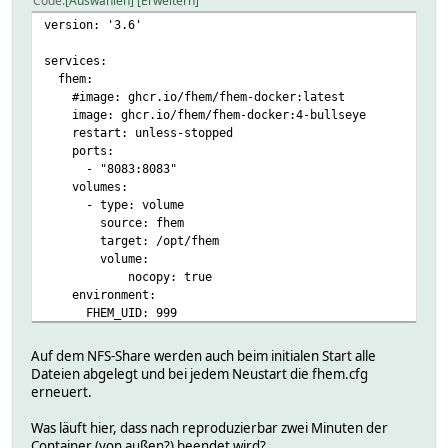
Code
Auswählen
Erweitern
version: '3.6'
services:
fhem:
#image: ghcr.io/fhem/fhem-docker:latest
image: ghcr.io/fhem/fhem-docker:4-bullseye
restart: unless-stopped
ports:
- "8083:8083"
volumes:
- type: volume
source: fhem
target: /opt/fhem
volume:
nocopy: true
environment:
FHEM_UID: 999
FHEM_GID: 20
TIMEOUT: 60
Auf dem NFS-Share werden auch beim initialen Start alle
TZ: Europe/Berlin
Dateien abgelegt und bei jedem Neustart die fhem.cfg
erneuert.
volumes:
fhem:
Was läuft hier, dass nach reproduzierbar zwei Minuten der
driver: local
Container (von außen?) beendet wird?