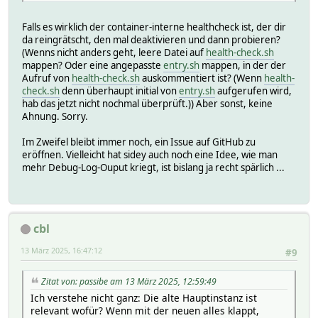
Falls es wirklich der container-interne healthcheck ist, der dir
da reingrätscht, den mal deaktivieren und dann probieren?
(Wenns nicht anders geht, leere Datei auf
health-check.sh
mappen? Oder eine angepasste
entry.sh
mappen, in der der
Aufruf von
health-check.sh
auskommentiert ist? (Wenn
health-
check.sh
denn überhaupt initial von
entry.sh
aufgerufen wird,
hab das jetzt nicht nochmal überprüft.)) Aber sonst, keine
Ahnung. Sorry.
Im Zweifel bleibt immer noch, ein Issue auf GitHub zu
eröffnen. Vielleicht hat sidey auch noch eine Idee, wie man
mehr Debug-Log-Ouput kriegt, ist bislang ja recht spärlich ...
cbl
13 März 2025, 16:47:12
#9
Zitat von: passibe am 13 März 2025, 12:59:49
Ich verstehe nicht ganz: Die alte Hauptinstanz ist
relevant wofür? Wenn mit der neuen alles klappt,