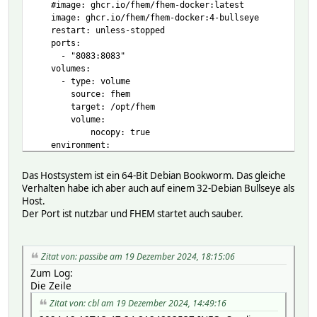
#image: ghcr.io/fhem/fhem-docker:latest
image: ghcr.io/fhem/fhem-docker:4-bullseye
restart: unless-stopped
ports:
- "8083:8083"
volumes:
- type: volume
source: fhem
target: /opt/fhem
volume:
nocopy: true
environment:
TZ: Europe/Berlin
Das Hostsystem ist ein 64-Bit Debian Bookworm. Das gleiche
volumes:
Verhalten habe ich aber auch auf einem 32-Debian Bullseye als
fhem:
Host.
driver: local
Der Port ist nutzbar und FHEM startet auch sauber.
driver_opts:
type: none
device: "/opt/docker/fhem"
Zitat von: passibe am 19 Dezember 2024, 18:15:06
o: bind
Zum Log:
Die Zeile
Zitat von: cbl am 19 Dezember 2024, 14:49:16