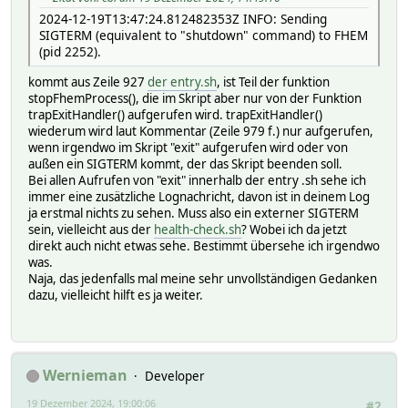
2024-12-19T13:47:24.812482353Z INFO: Sending
SIGTERM (equivalent to "shutdown" command) to FHEM
(pid 2252).
kommt aus Zeile 927
der entry.sh
, ist Teil der funktion
stopFhemProcess(), die im Skript aber nur von der Funktion
trapExitHandler() aufgerufen wird. trapExitHandler()
wiederum wird laut Kommentar (Zeile 979 f.) nur aufgerufen,
wenn irgendwo im Skript "exit" aufgerufen wird oder von
außen ein SIGTERM kommt, der das Skript beenden soll.
Bei allen Aufrufen von "exit" innerhalb der entry .sh sehe ich
immer eine zusätzliche Lognachricht, davon ist in deinem Log
ja erstmal nichts zu sehen. Muss also ein externer SIGTERM
sein, vielleicht aus der
health-check.sh
? Wobei ich da jetzt
direkt auch nicht etwas sehe. Bestimmt übersehe ich irgendwo
was.
Naja, das jedenfalls mal meine sehr unvollständigen Gedanken
dazu, vielleicht hilft es ja weiter.
Wernieman
Developer
19 Dezember 2024, 19:00:06
#2