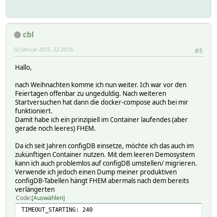
cbl
02 Januar 2025, 22:20:05
#5
Hallo,
nach Weihnachten komme ich nun weiter. Ich war vor den
Feiertagen offenbar zu ungeduldig. Nach weiteren
Startversuchen hat dann die docker-compose auch bei mir
funktioniert.
Damit habe ich ein prinzipiell im Container laufendes (aber
gerade noch leeres) FHEM.
Da ich seit Jahren configDB einsetze, möchte ich das auch im
zukünftigen Container nutzen. Mit dem leeren Demosystem
kann ich auch problemlos auf configDB umstellen/ migrieren.
Verwende ich jedoch einen Dump meiner produktiven
configDB-Tabellen hängt FHEM abermals nach dem bereits
verlängerten
Code
Auswählen
TIMEOUT_STARTING: 240