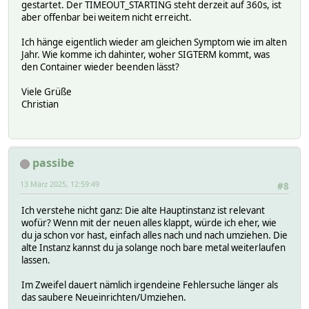
gestartet. Der TIMEOUT_STARTING steht derzeit auf 360s, ist
aber offenbar bei weitem nicht erreicht.
Ich hänge eigentlich wieder am gleichen Symptom wie im alten
Jahr. Wie komme ich dahinter, woher SIGTERM kommt, was
den Container wieder beenden lässt?
Viele Grüße
Christian
passibe
13 März 2025, 12:59:49
#8
Ich verstehe nicht ganz: Die alte Hauptinstanz ist relevant
wofür? Wenn mit der neuen alles klappt, würde ich eher, wie
du ja schon vor hast, einfach alles nach und nach umziehen. Die
alte Instanz kannst du ja solange noch bare metal weiterlaufen
lassen.
Im Zweifel dauert nämlich irgendeine Fehlersuche länger als
das saubere Neueinrichten/Umziehen.