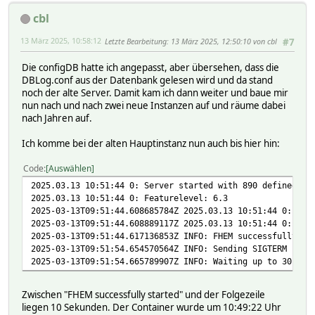
cbl
13 März 2025, 10:58:12
Letzte Bearbeitung
: 13 März 2025, 12:50:10 von cbl
#7
Die configDB hatte ich angepasst, aber übersehen, dass die
DBLog.conf aus der Datenbank gelesen wird und da stand
noch der alte Server. Damit kam ich dann weiter und baue mir
nun nach und nach zwei neue Instanzen auf und räume dabei
nach Jahren auf.
Ich komme bei der alten Hauptinstanz nun auch bis hier hin:
Code
Auswählen
2025.03.13 10:51:44 0: Server started with 890 defined en
2025.03.13 10:51:44 0: Featurelevel: 6.3
2025-03-13T09:51:44.608685784Z 2025.03.13 10:51:44 0: Fea
2025-03-13T09:51:44.608889117Z 2025.03.13 10:51:44 0: Ser
2025-03-13T09:51:44.617136853Z INFO: FHEM successfully st
2025-03-13T09:51:54.654570564Z INFO: Sending SIGTERM (equ
2025-03-13T09:51:54.665789907Z INFO: Waiting up to 30s fo
Zwischen "FHEM successfully started" und der Folgezeile
liegen 10 Sekunden. Der Container wurde um 10:49:22 Uhr