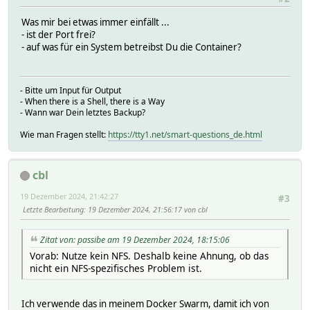
Was mir bei etwas immer einfällt ...
- ist der Port frei?
- auf was für ein System betreibst Du die Container?
- Bitte um Input für Output
- When there is a Shell, there is a Way
- Wann war Dein letztes Backup?
Wie man Fragen stellt:
https://tty1.net/smart-questions_de.html
cbl
19 Dezember 2024, 21:42:27
#3
Letzte Bearbeitung
: 19 Dezember 2024, 21:56:17 von cbl
Zitat von: passibe am 19 Dezember 2024, 18:15:06
Vorab: Nutze kein NFS. Deshalb keine Ahnung, ob das
nicht ein NFS-spezifisches Problem ist.
Ich verwende das in meinem Docker Swarm, damit ich von