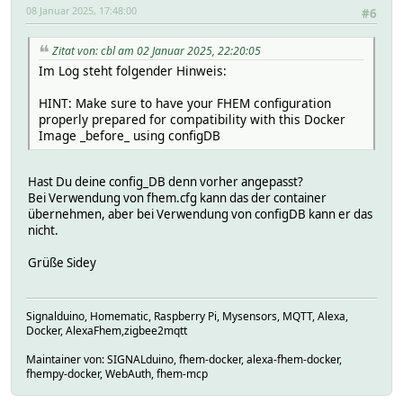
08 Januar 2025, 17:48:00
#6
Zitat von: cbl am 02 Januar 2025, 22:20:05
Im Log steht folgender Hinweis:
HINT: Make sure to have your FHEM configuration
properly prepared for compatibility with this Docker
Image _before_ using configDB
Hast Du deine config_DB denn vorher angepasst?
Bei Verwendung von fhem.cfg kann das der container
übernehmen, aber bei Verwendung von configDB kann er das
nicht.
Grüße Sidey
Signalduino, Homematic, Raspberry Pi, Mysensors, MQTT, Alexa,
Docker, AlexaFhem,zigbee2mqtt
Maintainer von: SIGNALduino, fhem-docker, alexa-fhem-docker,
fhempy-docker, WebAuth, fhem-mcp