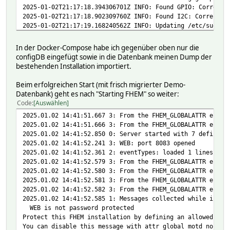
2025-01-02T21:17:18.394306701Z INFO: Found GPIO: Correcti
2025-01-02T21:17:18.902309760Z INFO: Found I2C: Correctin
2025-01-02T21:17:19.168240562Z INFO: Updating /etc/sudoer
2025-01-02T21:17:19.208137201Z INFO: Patching /etc/hosts 
2025-01-02T21:17:19.353512262Z INFO: Adding 172.18.0.1
h
In der Docker-Compose habe ich gegenüber oben nur die
2025-01-02T21:17:19.368221043Z 172.18.0.1
host.dock
configDB eingefügt sowie in die Datenbank meinen Dump der
2025-01-02T21:17:19.375281972Z INFO: Adding 172.18.0.1
g
bestehenden Installation importiert.
2025-01-02T21:17:19.389125135Z 172.18.0.1
gateway.d
2025-01-02T21:17:19.397638812Z INFO: Pre-authorizing SSH 
Beim erfolgreichen Start (mit frisch migrierter Demo-
2025-01-02T21:17:19.743104978Z INFO: Updating SSH key pin
Datenbank) geht es nach "Starting FHEM" so weiter:
2025-01-02T21:17:19.796668322Z INFO: Preparing user envir
Code
Auswählen
2025-01-02T21:17:19.853665805Z INFO: Starting FHEM
2025.01.02 14:41:51.667 3: From the FHEM_GLOBALATTR envir
2025-01-02T21:17:20.833289941Z 2025.01.02 22:17:20 3: log
2025.01.02 14:41:51.666 3: From the FHEM_GLOBALATTR envir
2025-01-02T21:18:09.686426664Z 2025.01.02 22:18:09 3: pid
2025.01.02 14:41:52.850 0: Server started with 7 defined 
2025.01.02 14:41:52.241 3: WEB: port 8083 opened
2025.01.02 14:41:52.361 2: eventTypes: loaded 1 lines fro
2025.01.02 14:41:52.579 3: From the FHEM_GLOBALATTR envir
2025.01.02 14:41:52.580 3: From the FHEM_GLOBALATTR envir
2025.01.02 14:41:52.581 3: From the FHEM_GLOBALATTR envir
2025.01.02 14:41:52.582 3: From the FHEM_GLOBALATTR envir
2025.01.02 14:41:52.585 1: Messages collected while initi
WEB is not password protected
Protect this FHEM installation by defining an allowed dev
You can disable this message with attr global motd none