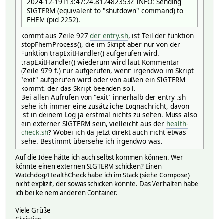
2024-12-19T13:47:24.812482353Z INFO: Sending
SIGTERM (equivalent to "shutdown" command) to
FHEM (pid 2252).
kommt aus Zeile 927
der entry.sh
, ist Teil der funktion
stopFhemProcess(), die im Skript aber nur von der
Funktion trapExitHandler() aufgerufen wird.
trapExitHandler() wiederum wird laut Kommentar
(Zeile 979 f.) nur aufgerufen, wenn irgendwo im Skript
"exit" aufgerufen wird oder von außen ein SIGTERM
kommt, der das Skript beenden soll.
Bei allen Aufrufen von "exit" innerhalb der entry .sh
sehe ich immer eine zusätzliche Lognachricht, davon
ist in deinem Log ja erstmal nichts zu sehen. Muss also
ein externer SIGTERM sein, vielleicht aus der
health-
check.sh
? Wobei ich da jetzt direkt auch nicht etwas
sehe. Bestimmt übersehe ich irgendwo was.
Auf die Idee hätte ich auch selbst kommen können. Wer
könnte einen externen SIGTERM schicken? Einen
Watchdog/HealthCheck habe ich im Stack (siehe Compose)
nicht explizit, der sowas schicken könnte. Das Verhalten habe
ich bei keinem anderen Container.
Viele Grüße
Christian