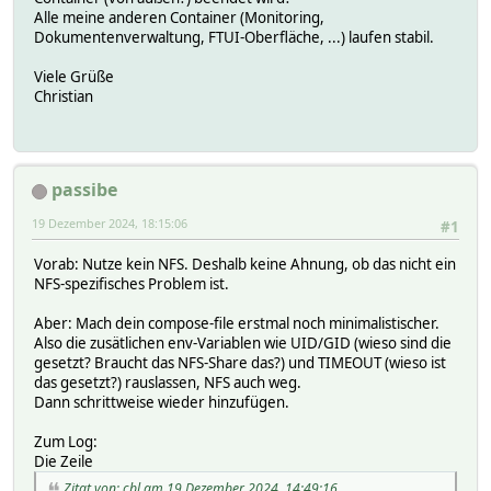
driver_opts:
Alle meine anderen Container (Monitoring,
type: nfs
Dokumentenverwaltung, FTUI-Oberfläche, ...) laufen stabil.
o: "addr=nfs.fritz.box,nolock,soft,rw"
device: ":/media/software/docker/fhem"
Viele Grüße
Christian
passibe
19 Dezember 2024, 18:15:06
#1
Vorab: Nutze kein NFS. Deshalb keine Ahnung, ob das nicht ein
NFS-spezifisches Problem ist.
Aber: Mach dein compose-file erstmal noch minimalistischer.
Also die zusätlichen env-Variablen wie UID/GID (wieso sind die
gesetzt? Braucht das NFS-Share das?) und TIMEOUT (wieso ist
das gesetzt?) rauslassen, NFS auch weg.
Dann schrittweise wieder hinzufügen.
Zum Log:
Die Zeile
Zitat von: cbl am 19 Dezember 2024, 14:49:16