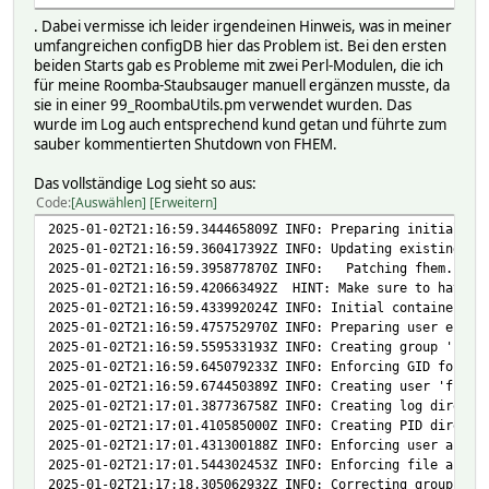
. Dabei vermisse ich leider irgendeinen Hinweis, was in meiner
umfangreichen configDB hier das Problem ist. Bei den ersten
beiden Starts gab es Probleme mit zwei Perl-Modulen, die ich
für meine Roomba-Staubsauger manuell ergänzen musste, da
sie in einer 99_RoombaUtils.pm verwendet wurden. Das
wurde im Log auch entsprechend kund getan und führte zum
sauber kommentierten Shutdown von FHEM.
Das vollständige Log sieht so aus:
Code
Auswählen
Erweitern
2025-01-02T21:16:59.344465809Z INFO: Preparing initial co
2025-01-02T21:16:59.360417392Z INFO: Updating existing FH
2025-01-02T21:16:59.395877870Z INFO: Patching fhem.cfg L
2025-01-02T21:16:59.420663492Z HINT: Make sure to have yo
2025-01-02T21:16:59.433992024Z INFO: Initial container se
2025-01-02T21:16:59.475752970Z INFO: Preparing user envir
2025-01-02T21:16:59.559533193Z INFO: Creating group 'fhem
2025-01-02T21:16:59.645079233Z INFO: Enforcing GID for gr
2025-01-02T21:16:59.674450389Z INFO: Creating user 'fhem'
2025-01-02T21:17:01.387736758Z INFO: Creating log directo
2025-01-02T21:17:01.410585000Z INFO: Creating PID directo
2025-01-02T21:17:01.431300188Z INFO: Enforcing user and g
2025-01-02T21:17:01.544302453Z INFO: Enforcing file and d
2025-01-02T21:17:18.305062932Z INFO: Correcting group own