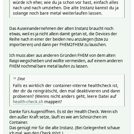
würde ich eher, wie du ja schon vor hast, einfach alles
nach und nach umziehen. Die alte Instanz kannst du ja
solange noch bare metal weiterlaufen lassen.
Das Auseinandernehmen der alten Instanz braucht noch
etwas, weil es ja nicht allein damit getan ist, die Devices der
Reihe nach in einer der beiden neu anzulegen (bzw zu
importieren) und dann per FHEM2FHEM zu lauschen.
Ich muss aber aus anderen Gründen FHEM von dem alten
Raspi wegschieben und wollte vermeiden, auf einem anderen
FHEM nochmal bare metal laufen zu lassen.
Zitat
Falls es wirklich der container-interne healthcheck ist,
der dir da reingrätscht, den mal deaktivieren und dann
probieren? (Wenns nicht anders geht, leere Datei auf
health-check.sh
mappen?
Danke fürs Augenöffnen. Es ist der Health Check. Wenn ich
den außer Kraft setze, läuft es wie am Schnürchen im
Container.
Das genügt mir für die alte Instanz. (Bei Gelegenheit schaue
ich mal, was den Check stört.)