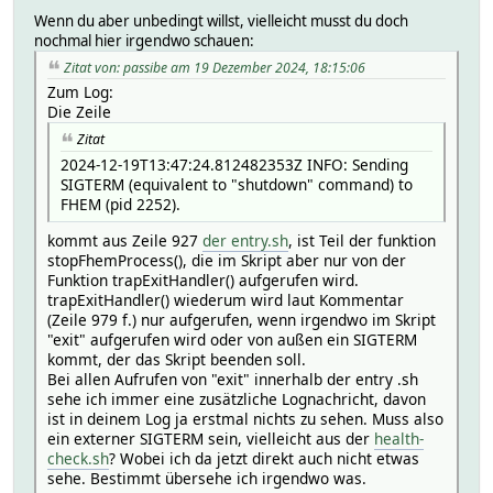
Wenn du aber unbedingt willst, vielleicht musst du doch
nochmal hier irgendwo schauen:
Zitat von: passibe am 19 Dezember 2024, 18:15:06
Zum Log:
Die Zeile
Zitat
2024-12-19T13:47:24.812482353Z INFO: Sending
SIGTERM (equivalent to "shutdown" command) to
FHEM (pid 2252).
kommt aus Zeile 927
der entry.sh
, ist Teil der funktion
stopFhemProcess(), die im Skript aber nur von der
Funktion trapExitHandler() aufgerufen wird.
trapExitHandler() wiederum wird laut Kommentar
(Zeile 979 f.) nur aufgerufen, wenn irgendwo im Skript
"exit" aufgerufen wird oder von außen ein SIGTERM
kommt, der das Skript beenden soll.
Bei allen Aufrufen von "exit" innerhalb der entry .sh
sehe ich immer eine zusätzliche Lognachricht, davon
ist in deinem Log ja erstmal nichts zu sehen. Muss also
ein externer SIGTERM sein, vielleicht aus der
health-
check.sh
? Wobei ich da jetzt direkt auch nicht etwas
sehe. Bestimmt übersehe ich irgendwo was.