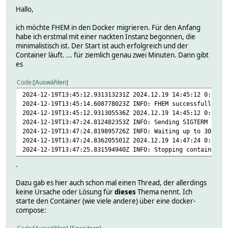
Hallo,
ich möchte FHEM in den Docker migrieren. Für den Anfang
habe ich erstmal mit einer nackten Instanz begonnen, die
minimalistisch ist. Der Start ist auch erfolgreich und der
Container läuft. ... für ziemlich genau zwei Minuten. Dann gibt
es
Code
Auswählen
2024-12-19T13:45:12.931313231Z 2024.12.19 14:45:12 0: Ser
2024-12-19T13:45:14.608778023Z INFO: FHEM successfully st
2024-12-19T13:45:12.931305536Z 2024.12.19 14:45:12 0: Fea
2024-12-19T13:47:24.812482353Z INFO: Sending SIGTERM (equ
2024-12-19T13:47:24.819895726Z INFO: Waiting up to 30s fo
2024-12-19T13:47:24.836205501Z 2024.12.19 14:47:24 0: Ser
2024-12-19T13:47:25.831594940Z INFO: Stopping container. 
.
Dazu gab es hier auch schon mal einen Thread, der allerdings
keine Ursache oder Lösung für
dieses
Thema nennt. Ich
starte den Container (wie viele andere) über eine docker-
compose: