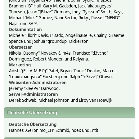
Jonathan "vbgamer45" Valentin, Sami "SychO" Mazouz,
Brannon "B" Hall, Gary M. Gadsdon, Jack "akabugeyes"
Thorsen, Jason "JBlaze" Clemons, Joey "Tyrsson" Smith, Kays,
Michael "Mick." Gomez, NanoSector, Ricky., Russell "NEND"
Najar und SA™.
Dokumentation
Michele "Illori" Davis, Irisado, AngelinaBelle, Chainy, Graeme
Spence und Joshua "groundup" Dickerson.
Übersetzer
Nikola "Dzonny" Novaković, m4z, Francisco "d3vcho"
Domínguez, Robert Monden und Relyana.
Marketing
Adish "(F.L.A.M.E.R)" Patel, Bryan "Runic" Deakin, Marcus
"cσσкιє мσηѕтєя" Forsberg und Ralph "[n3rve]" Otowo.
Webseiten-Administratoren
Jeremy "SleePy" Darwood.
Server-Administratoren
Derek Schwab, Michael Johnson und Liroy van Hoewijk.
Deutsche Übersetzung
Deutsche Übersetzung
Hannes „Geronimo_CH“ Schmid, noex und Intit.