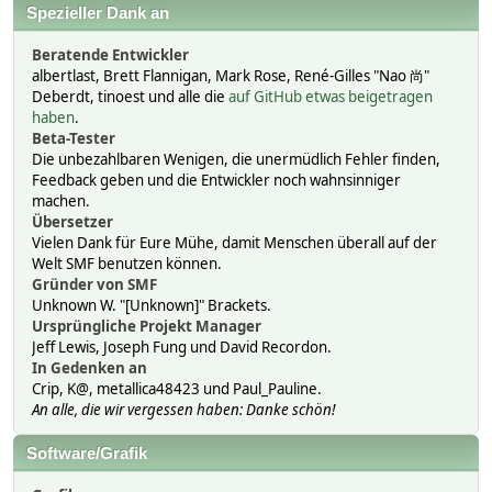
Spezieller Dank an
Beratende Entwickler
albertlast, Brett Flannigan, Mark Rose, René-Gilles "Nao 尚"
Deberdt, tinoest und alle die
auf GitHub etwas beigetragen
haben
.
Beta-Tester
Die unbezahlbaren Wenigen, die unermüdlich Fehler finden,
Feedback geben und die Entwickler noch wahnsinniger
machen.
Übersetzer
Vielen Dank für Eure Mühe, damit Menschen überall auf der
Welt SMF benutzen können.
Gründer von SMF
Unknown W. "[Unknown]" Brackets.
Ursprüngliche Projekt Manager
Jeff Lewis, Joseph Fung und David Recordon.
In Gedenken an
Crip, K@, metallica48423 und Paul_Pauline.
An alle, die wir vergessen haben: Danke schön!
Software/Grafik