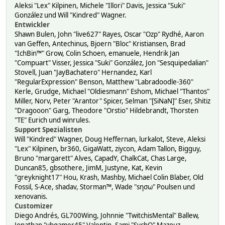
Aleksi "Lex" Kilpinen, Michele "Illori" Davis, Jessica "Suki"
González und Will "Kindred" Wagner.
Entwickler
Shawn Bulen, John "live627" Rayes, Oscar "Ozp" Rydhé, Aaron
van Geffen, Antechinus, Bjoern "Bloc" Kristiansen, Brad
"IchBin™" Grow, Colin Schoen, emanuele, Hendrik Jan
"Compuart" Visser, Jessica "Suki" González, Jon "Sesquipedalian"
Stovell, Juan "JayBachatero" Hernandez, Karl
"RegularExpression" Benson, Matthew "Labradoodle-360"
Kerle, Grudge, Michael "Oldiesmann" Eshom, Michael "Thantos"
Miller, Norv, Peter "Arantor" Spicer, Selman "[SiNaN]" Eser, Shitiz
"Dragooon" Garg, Theodore "Orstio" Hildebrandt, Thorsten
"TE" Eurich und winrules.
Support Spezialisten
Will "Kindred" Wagner, Doug Heffernan, lurkalot, Steve, Aleksi
"Lex" Kilpinen, br360, GigaWatt, ziycon, Adam Tallon, Bigguy,
Bruno "margarett" Alves, CapadY, ChalkCat, Chas Large,
Duncan85, gbsothere, JimM, Justyne, Kat, Kevin
"greyknight17" Hou, Krash, Mashby, Michael Colin Blaber, Old
Fossil, S-Ace, shadav, Storman™, Wade "sησω" Poulsen und
xenovanis.
Customizer
Diego Andrés, GL700Wing, Johnnie "TwitchisMental" Ballew,