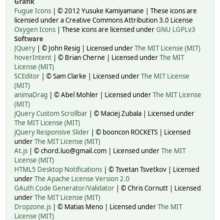
Grafik
Fugue Icons
| © 2012 Yusuke Kamiyamane | These icons are
licensed under a Creative Commons Attribution 3.0 License
Oxygen Icons
| These icons are licensed under
GNU LGPLv3
Software
JQuery
| © John Resig | Licensed under
The MIT License (MIT)
hoverIntent
| © Brian Cherne | Licensed under
The MIT
License (MIT)
SCEditor
| © Sam Clarke | Licensed under
The MIT License
(MIT)
animaDrag
| © Abel Mohler | Licensed under
The MIT License
(MIT)
jQuery Custom Scrollbar
| © Maciej Zubala | Licensed under
The MIT License (MIT)
jQuery Responsive Slider
| © booncon ROCKETS | Licensed
under
The MIT License (MIT)
At.js
| © chord.luo@gmail.com | Licensed under
The MIT
License (MIT)
HTML5 Desktop Notifications
| © Tsvetan Tsvetkov | Licensed
under
The Apache License Version 2.0
GAuth Code Generator/Validator
| © Chris Cornutt | Licensed
under
The MIT License (MIT)
Dropzone.js
| © Matias Meno | Licensed under
The MIT
License (MIT)