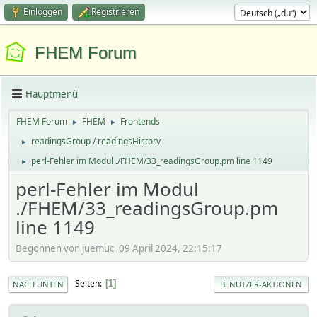
Einloggen
Registrieren
FHEM Forum
Hauptmenü
FHEM Forum
FHEM
Frontends
►
►
readingsGroup / readingsHistory
►
perl-Fehler im Modul ./FHEM/33_readingsGroup.pm line 1149
►
perl-Fehler im Modul
./FHEM/33_readingsGroup.pm
line 1149
Begonnen von juemuc, 09 April 2024, 22:15:17
Seiten
1
NACH UNTEN
BENUTZER-AKTIONEN