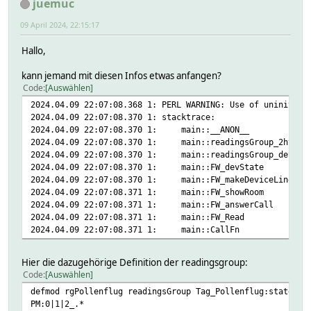
juemuc
09 April 2024, 22:15:17
Hallo,
kann jemand mit diesen Infos etwas anfangen?
Code
Auswählen
2024.04.09 22:07:08.368 1: PERL WARNING: Use of uninitial
2024.04.09 22:07:08.370 1: stacktrace:
2024.04.09 22:07:08.370 1: main::__ANON__ ca
2024.04.09 22:07:08.370 1: main::readingsGroup_2ht
2024.04.09 22:07:08.370 1: main::readingsGroup_deta
2024.04.09 22:07:08.370 1: main::FW_devState 
2024.04.09 22:07:08.370 1: main::FW_makeDeviceLi
2024.04.09 22:07:08.371 1: main::FW_showRoom 
2024.04.09 22:07:08.371 1: main::FW_answerCall
2024.04.09 22:07:08.371 1: main::FW_Read 
2024.04.09 22:07:08.371 1: main::CallFn 
Hier die dazugehörige Definition der readingsgroup:
Code
Auswählen
defmod rgPollenflug readingsGroup Tag_Pollenflug:state\
PM:0|1|2_.*