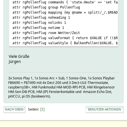
attr rgPollenflug commands { 'state.Heute' => 'set Tag_Po
attr rgPollenflug group Pollenflug
attr rgPollenflug mapping {my @name = split(/_/,$READING)
attr rgPollenflug noheading 1
attr rgPollenflug nolinks 1
attr rgPollenflug notime 1
attr rgPollenflug room Wetter/Zeit
attr rgPollenflug valueFormat { return $VALUE if (($READI
attr rgPollenflug valueStyle { BalkenPollen($VALUE, $READ
Viele Grüße
Jürgen
3x Sonos Play 1, 1x Sonos Arc + Sub, 1 Sonos-One, 1x Sonos Playbar
FB6690 + FB7490 mit 4x Dect 200 und 3 Dect-ULE-Thermostate,
raspberry3B+, HM Funkmodul HM-MOD-RPI-PCB, HM Klingelsensor
HM-Sen-DB-PCB, HM (IP) Fensterkontakte und Amazon Echo Dot,
piVCCU, pi OS (bookworm).
Seiten
1
NACH OBEN
BENUTZER-AKTIONEN