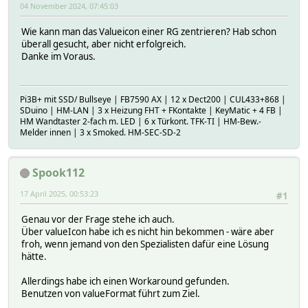
04 November 2024, 07:45:03
Wie kann man das Valueicon einer RG zentrieren? Hab schon
überall gesucht, aber nicht erfolgreich.
Danke im Voraus.
Pi3B+ mit SSD/ Bullseye | FB7590 AX | 12 x Dect200 | CUL433+868 |
SDuino | HM-LAN | 3 x Heizung FHT + FKontakte | KeyMatic + 4 FB |
HM Wandtaster 2-fach m. LED | 6 x Türkont. TFK-TI | HM-Bew.-
Melder innen | 3 x Smoked. HM-SEC-SD-2
Spook112
17 April 2025, 00:53:23
#1
Genau vor der Frage stehe ich auch.
Über valueIcon habe ich es nicht hin bekommen - wäre aber
froh, wenn jemand von den Spezialisten dafür eine Lösung
hätte.
Allerdings habe ich einen Workaround gefunden.
Benutzen von valueFormat führt zum Ziel.