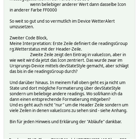
wenn beliebiger anderer Wert dann dasselbe Icon
in anderer Farbe FF0000
So weit so gut und so vermutlich im Device WetterAlert
umzusetzen.
Zweiter Code Block,
Meine Interpretation: Erste Zeile definiert die readingsGroup
rg.Wetterstatus mit der Header-Zeile.
Zweite Zeile zeigt den Eintrag in valueIcon, aber in
wie weit wird da jetzt das Icon zentriert. Das wurde zwar im
Ursprungs-Device mittels devStateStyle gemacht, aber schlägt
das bis in die readingsGroup durch?
Und darüber hinaus. In meinem Fall oben geht es ja nicht um
State und dort mögliche Formatierung über devStateStyle
sondern um beliebige andere readings. Wo soll/kann ich da
dann einen entsprechende Formatierung mitgeben?
Und es geht auch nicht "nur" um die Header Zeile sondern um
viele Zeilen in denen valueIcons zu sehen sind - siehe Anhang.
Bin für jeden Hinweis und Erklärung der "Abläufe" dankbar.