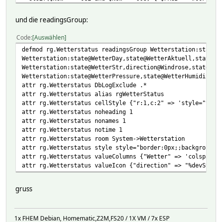
elsif($New >= 998 and $New < 1016) { $FRGB = "#00FF00"
elsif($New >= 1016 and $New < 1032) { $FRGB = "#FFFF00"
und die readingsGroup:
elsif($New >= 1032 and $New < 1050) { $FRGB = "#FFFF00"
elsif($New >= 1050 ) { $FRGB = "#FF0000" 
Code
Auswählen
\
defmod rg.Wetterstatus readingsGroup Wetterstation:state@
$STRG = $STRG . "<span style='font-size:12px;;;;color:" .
Wetterstation:state@WetterDay,state@WetterAktuell,state@W
$STRG = $STRG . "<span style='font-weight:bold;;;;font-si
Wetterstation:state@WetterStr,direction@Windrose,state@We
\
Wetterstation:state@WetterPressure,state@WetterHumidity,<
return $STRG;;\
attr rg.Wetterstatus DbLogExclude .*
}
attr rg.Wetterstatus alias rgWetterStatus
attr WetterPressure devStateStyle style="text-align:left;
attr rg.Wetterstatus cellStyle {"r:1,c:2" => 'style="text
attr WetterPressure group weather
attr rg.Wetterstatus noheading 1
attr WetterPressure oldreadings pressure
attr rg.Wetterstatus nonames 1
attr WetterPressure readingList state pressure
attr rg.Wetterstatus notime 1
attr WetterPressure room System->Wetterstation
attr rg.Wetterstatus room System->Wetterstation
attr WetterPressure setList state pressure
attr rg.Wetterstatus style style="border:0px;;background:
attr WetterPressure stateFormat pressure
attr rg.Wetterstatus valueColumns {"Wetter" => 'colspan="
attr WetterPressure userReadings pressure-old { OldReadin
attr rg.Wetterstatus valueIcon {"direction" => "%devState
gruss
1x FHEM Debian, Homematic,Z2M,FS20 / 1X VM / 7x ESP