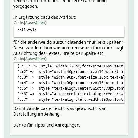
Text als auch für Icons - zentrierte Darstellung
vorgegeben.
In Ergänzung dazu das Attribut:
Code
Auswählen
cellStyle
für die anderweitig auszurichtenden "nur Text Spalten".
Diese wurden dann wie unten zu sehen formatiert bzgl.
Ausrichtung des Textes, Breite der Spalte etc.
Code
Auswählen
{"c:1" => 'style="width:320px;font-size:16px;text-align:
"c:2" => 'style="width:40px;font-size:16px;text-align:ce
"c:3" => 'style="width:90px;font-size:16px;text-align:ce
"c:4" => 'style="width:90px;font-size:16px;text-align:ce
"c:5" => 'style="text-align:center;width:70px;font-size:
"c:6" => 'style="align:center;text-align:center;width:90
"c:7" => 'style="text-align:left;width:190px;font-size:1
Damit wurde das erreicht was gewünscht war.
Darstellung im Anhang.
Danke für Tipps und Anregungen.