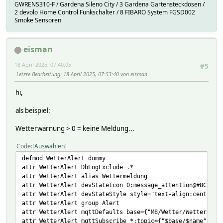
GWRENS310-F / Gardena Sileno City / 3 Gardena Gartensteckdosen /
2 devolo Home Control Funkschalter / 8 FIBARO System FGSD002
Smoke Sensoren
eisman
18 April 2025, 07:40:05
#5
Letzte Bearbeitung
: 18 April 2025, 07:53:40 von eisman
hi,
als beispiel:
Wetterwarnung > 0 = keine Meldung...
Code
Auswählen
defmod WetterAlert dummy
attr WetterAlert DbLogExclude .*
attr WetterAlert alias Wettermeldung
attr WetterAlert devStateIcon 0:message_attention@#8C8C8C
attr WetterAlert devStateStyle style="text-align:center;;
attr WetterAlert group Alert
attr WetterAlert mqttDefaults base={"M8/Wetter/WetterAler
attr WetterAlert mqttSubscribe *:topic={"$base/$name"}