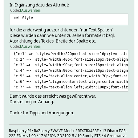
In Ergänzung dazu das Attribut:
Code
Auswählen
cellStyle
für die anderweitig auszurichtenden "nur Text Spalten".
Diese wurden dann wie unten zu sehen formatiert bzgl.
Ausrichtung des Textes, Breite der Spalte etc.
Code
Auswählen
{"c:1" => 'style="width:320px;font-size:16px;text-align:l
"c:2" => 'style="width:40px;font-size:16px;text-align:cen
"c:3" => 'style="width:90px;font-size:16px;text-align:cen
"c:4" => 'style="width:90px;font-size:16px;text-align:cen
"c:5" => 'style="text-align:center;width:70px;font-size:1
"c:6" => 'style="align:center;text-align:center;width:90p
"c:7" => 'style="text-align:left;width:190px;font-size:16
Damit wurde das erreicht was gewünscht war.
Darstellung im Anhang.
Danke für Tipps und Anregungen.
Raspberry PI / RaZberry ZWAVE Modul / RFXTRX433E / 13 Fibaro FGS-
222-EN-A-v1.00 / 17 VISION ZD2102-5 / 10 Somfy RTS / 4 Greenwave