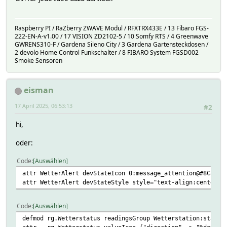
Raspberry PI / RaZberry ZWAVE Modul / RFXTRX433E / 13 Fibaro FGS-
222-EN-A-v1.00 / 17 VISION ZD2102-5 / 10 Somfy RTS / 4 Greenwave
GWRENS310-F / Gardena Sileno City / 3 Gardena Gartensteckdosen /
2 devolo Home Control Funkschalter / 8 FIBARO System FGSD002
Smoke Sensoren
eisman
17 April 2025, 06:53:13
#2
hi,
oder:
Code
Auswählen
attr WetterAlert devStateIcon 0:message_attention@#8C8C8C
attr WetterAlert devStateStyle style="text-align:center;;
Code
Auswählen
defmod rg.Wetterstatus readingsGroup Wetterstation:state@