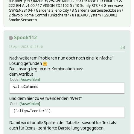
Raspberry PI / RaZberry ZWAVE Modul / RFXTRX433E / 13 Fibaro FGS-
222-EN-A-v1.00 / 17 VISION ZD2102-5 / 10 Somfy RTS / 4 Greenwave
GWRENS310-F / Gardena Sileno City / 3 Gardena Gartensteckdosen /
2 devolo Home Control Funkschalter / 8 FIBARO System FGSD002
Smoke Sensoren
Spook112
18 April 2025, 01:15:10
#4
Nach weiterem Probieren nun doch noch eine "einfache"
Lösung gefunden
Die Lösung liegt in der Kombination aus:
dem Attribut
Code
Auswählen
valueColumns
und dem hier zu verwendenden "Wert"
Code
Auswählen
{'align="center"'}
Damit wird für alle Spalten der Tabelle - sowohl für Text als
auch für Icons - zentrierte Darstellung vorgegeben.