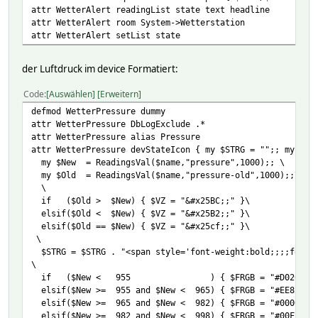
attr WetterAlert readingList state text headline
attr WetterAlert room System->Wetterstation
attr WetterAlert setList state
der Luftdruck im device Formatiert:
Code
Auswählen
Erweitern
defmod WetterPressure dummy
attr WetterPressure DbLogExclude .*
attr WetterPressure alias Pressure
attr WetterPressure devStateIcon { my $STRG = "";; my $VZ
my $New = ReadingsVal($name,"pressure",1000);; \
my $Old = ReadingsVal($name,"pressure-old",1000);;\
\
if ($Old > $New) { $VZ = "&#x25BC;;" }\
elsif($Old < $New) { $VZ = "&#x25B2;;" }\
elsif($Old == $New) { $VZ = "&#x25cf;;" }\
\
$STRG = $STRG . "<span style='font-weight:bold;;;;font-s
\
if ($New < 955 ) { $FRGB = "#D02090" 
elsif($New >= 955 and $New < 965) { $FRGB = "#EE82EE"
elsif($New >= 965 and $New < 982) { $FRGB = "#0000FF"
elsif($New >= 982 and $New < 998) { $FRGB = "#00FFFF"