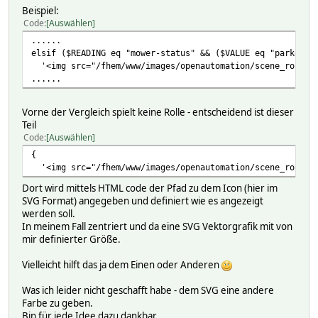
Beispiel:
Code
Auswählen
......
elsif ($READING eq "mower-status" && ($VALUE eq "parked_t
'<img src="/fhem/www/images/openautomation/scene_robo_la
......
Vorne der Vergleich spielt keine Rolle - entscheidend ist dieser
Teil
Code
Auswählen
{
'<img src="/fhem/www/images/openautomation/scene_robo_la
Dort wird mittels HTML code der Pfad zu dem Icon (hier im
SVG Format) angegeben und definiert wie es angezeigt
werden soll.
In meinem Fall zentriert und da eine SVG Vektorgrafik mit von
mir definierter Größe.
Vielleicht hilft das ja dem Einen oder Anderen
Was ich leider nicht geschafft habe - dem SVG eine andere
Farbe zu geben.
Bin für jede Idee dazu dankbar.