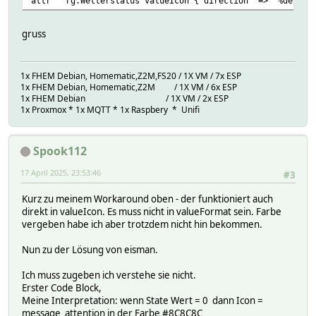
attr rg.Wetterstatus valueIcon {"direction" => "%devStat
gruss
1x FHEM Debian, Homematic,Z2M,FS20 / 1X VM / 7x ESP
1x FHEM Debian, Homematic,Z2M / 1X VM / 6x ESP
1x FHEM Debian / 1X VM / 2x ESP
1x Proxmox * 1x MQTT * 1x Raspbery * Unifi
Spook112
17 April 2025, 23:53:46
#3
Kurz zu meinem Workaround oben - der funktioniert auch
direkt in valueIcon. Es muss nicht in valueFormat sein. Farbe
vergeben habe ich aber trotzdem nicht hin bekommen.
Nun zu der Lösung von eisman.
Ich muss zugeben ich verstehe sie nicht.
Erster Code Block,
Meine Interpretation: wenn State Wert = 0 dann Icon =
message_attention in der Farbe #8C8C8C