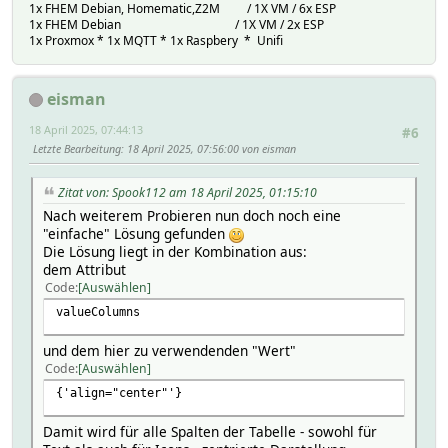
1x FHEM Debian, Homematic,Z2M / 1X VM / 6x ESP
1x FHEM Debian / 1X VM / 2x ESP
1x Proxmox * 1x MQTT * 1x Raspbery * Unifi
eisman
18 April 2025, 07:44:13
#6
Letzte Bearbeitung
: 18 April 2025, 07:56:00 von eisman
Zitat von: Spook112 am 18 April 2025, 01:15:10
Nach weiterem Probieren nun doch noch eine
"einfache" Lösung gefunden
Die Lösung liegt in der Kombination aus:
dem Attribut
Code
Auswählen
valueColumns
und dem hier zu verwendenden "Wert"
Code
Auswählen
{'align="center"'}
Damit wird für alle Spalten der Tabelle - sowohl für