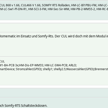
 CUL 868 v 1.66, CUL466 V 1.66, SOMFY RTS Rolläden, HM-LC-Bl1PBU-FM, HM-
HM-LC-Sw1-Pl-DN-R1, HM-SCI-3-FM, HM-Sec-Sir-WM, HM-PB-2-WM55-2, HM-RC-8
 Homematic im Einsatz und Somfy-Rts. Der CUL wird doch mit dem Modul 
CUL
W1-BA-PCB 3x;HM-Dis-EP-WM55; HM-LC-SW4-PCB; ARLO;
artDevice; Stromzähler(GPIO); shelly1; shelly2.5;Wasserzähler(GPIO);Brenners
uch Somfy-RTS Schaltsteckdosen.