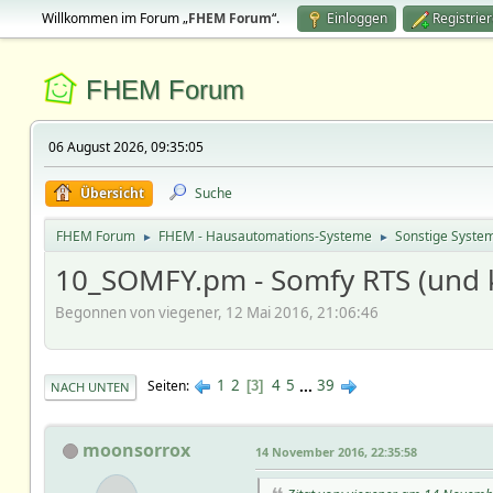
Willkommen im Forum „
FHEM Forum
“.
Einloggen
Registrie
FHEM Forum
06 August 2026, 09:35:05
Übersicht
Suche
FHEM Forum
FHEM - Hausautomations-Systeme
Sonstige Syste
►
►
10_SOMFY.pm - Somfy RTS (und 
Begonnen von viegener, 12 Mai 2016, 21:06:46
1
2
4
5
...
39
Seiten
3
NACH UNTEN
moonsorrox
14 November 2016, 22:35:58