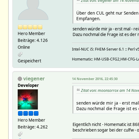
Zitat von: viegener am 14 Novemb
Über den CUL geht nur Senden 
Empfangen.
senden würde mir ja - erst mal - re
Hero Member
Dazu nochmal die Frage ist es der
Beiträge: 4.126
Online
Intel-NUC i5: FHEM-Server 6.1 :: Perl v
Homematic: HM-USB-CFG2,HM-CFG-LA
Gespeichert
viegener
14 November 2016, 22:45:30
Developer
Zitat von: moonsorrox am 14 Nov
senden würde mir ja - erst mal 
Dazu nochmal die Frage ist es
Hero Member
Eigentlich nicht - Homematic ist 8
Beiträge: 4.262
beschrieben sogar bei der culfw - 