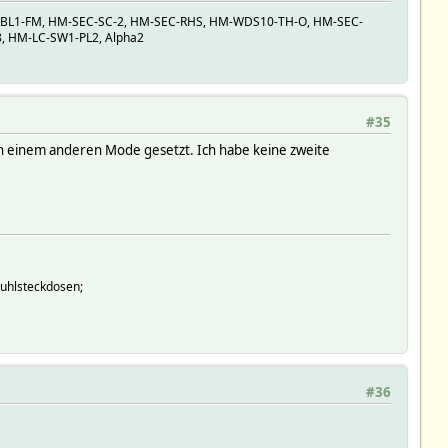
LC-BL1-FM, HM-SEC-SC-2, HM-SEC-RHS, HM-WDS10-TH-O, HM-SEC-
, HM-LC-SW1-PL2, Alpha2
#35
in einem anderen Mode gesetzt. Ich habe keine zweite
tuhlsteckdosen;
#36