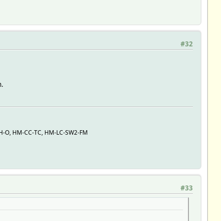
#32
n.
H-O, HM-CC-TC, HM-LC-SW2-FM
#33