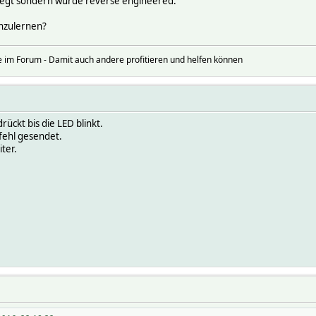
ngelegt sondern wurde reverse engineered.
anzulernen?
 im Forum - Damit auch andere profitieren und helfen können
ückt bis die LED blinkt.
ehl gesendet.
ter.