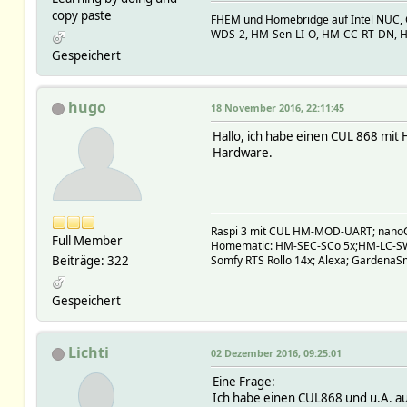
copy paste
FHEM und Homebridge auf Intel NUC,
WDS-2, HM-Sen-LI-O, HM-CC-RT-DN, 
Gespeichert
hugo
18 November 2016, 22:11:45
Hallo, ich habe einen CUL 868 mit
Hardware.
Raspi 3 mit CUL HM-MOD-UART; nano
Full Member
Homematic: HM-SEC-SCo 5x;HM-LC-S
Beiträge: 322
Somfy RTS Rollo 14x; Alexa; GardenaSm
Gespeichert
Lichti
02 Dezember 2016, 09:25:01
Eine Frage:
Ich habe einen CUL868 und u.A. a