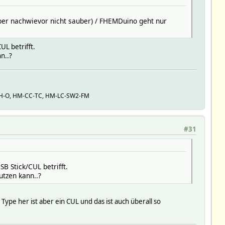
ber nachwievor nicht sauber) / FHEMDuino geht nur
UL betrifft.
n..?
H-O, HM-CC-TC, HM-LC-SW2-FM
#31
B Stick/CUL betrifft.
tzen kann..?
Type her ist aber ein CUL und das ist auch überall so