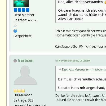
Nee, alles richtig verstanden
Ok dann brauche ich also doch 
...und ich dachte es hätte sic
Hero Member
Alles klar Danke
Beiträge: 4.262
Ich bin mir nicht ganz sicher was s
Homematic oder Somfy die Frequenz
Gespeichert
Kein Support über PM - Anfragen gerne
Garbsen
15 November 2016, 08:28:50
Zitat von: viegener am 14 Novemb
Da muss ich vermutlich schaue
Update: Habs mir angeschaut, i
Full Member
Danke für die schnelle Antwort! Und
Du und die anderen Entwickler hie
Beiträge: 322
Learning by doing und