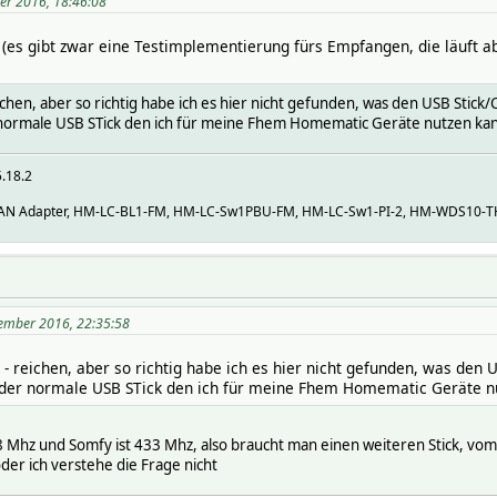
er 2016, 18:46:08
(es gibt zwar eine Testimplementierung fürs Empfangen, die läuft a
ichen, aber so richtig habe ich es hier nicht gefunden, was den USB Stick/C
 normale USB STick den ich für meine Fhem Homematic Geräte nutzen kan
5.18.2
N Adapter, HM-LC-BL1-FM, HM-LC-Sw1PBU-FM, HM-LC-Sw1-PI-2, HM-WDS10-T
ember 2016, 22:35:58
- reichen, aber so richtig habe ich es hier nicht gefunden, was den US
 der normale USB STick den ich für meine Fhem Homematic Geräte nu
68 Mhz und Somfy ist 433 Mhz, also braucht man einen weiteren Stick, vom 
oder ich verstehe die Frage nicht