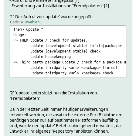
- Aufruf und Parameter angepasst [1]
- Erweiterung zur Installation von "Fremdpaketen" [2]
[1] Der Aufruf von 'update' wurde angepaßt:
Code
Auswählen
fhem> update ?
Usage:
=> FHEM update / check for updates:
update [development|stable] [<file|package>] [forc
update [development|stable] check
update housekeeping
=> Third party package update / check for a package updat
update thirdparty <url> <package> [force]
update thirdparty <url> <package> check
[2] 'update' unterstützt nun die Installation von
"Fremdpaketen".
Da in der letzten Zeit immer häufiger Erweiterungen
entwickelt werden, die zusätzliche externe Perl-Bibilotheken
benötigen oder nur auf bestimmten Plattformen lauffähig
sind, wurde der 'update' Befehl dahin gehend erweitert, das
Entwickler ihr eigenes "Repository" anbieten können.