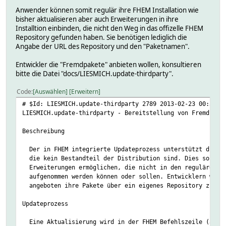
Anwender können somit regulär ihre FHEM Installation wie
bisher aktualisieren aber auch Erweiterungen in ihre
Installtion einbinden, die nicht den Weg in das offizelle FHEM
Repository gefunden haben. Sie benötigen lediglich die
Angabe der URL des Repository und den "Paketnamen".
Entwickler die "Fremdpakete" anbieten wollen, konsultieren
bitte die Datei "docs/LIESMICH.update-thirdparty".
Code
Auswählen
Erweitern
# $Id: LIESMICH.update-thirdparty 2789 2013-02-23 00:32:1
LIESMICH.update-thirdparty - Bereitstellung von Fremdpake
Beschreibung
Der in FHEM integrierte Updateprozess unterstützt die In
die kein Bestandteil der Distribution sind. Dies soll di
Erweiterungen ermöglichen, die nicht in den regulären Ak
aufgenommen werden können oder sollen. Entwicklern wird 
angeboten ihre Pakete über ein eigenes Repository zu ve
Updateprozess
Eine Aktualisierung wird in der FHEM Befehlszeile (alter