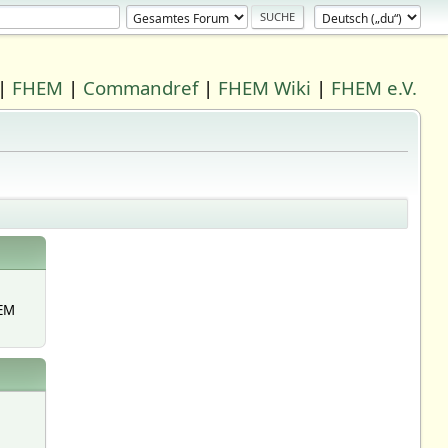
|
FHEM
|
Commandref
|
FHEM Wiki
|
FHEM e.V.
EM