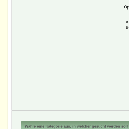
Op
A
B
Wähle eine Kategorie aus, in welcher gesucht werden soll