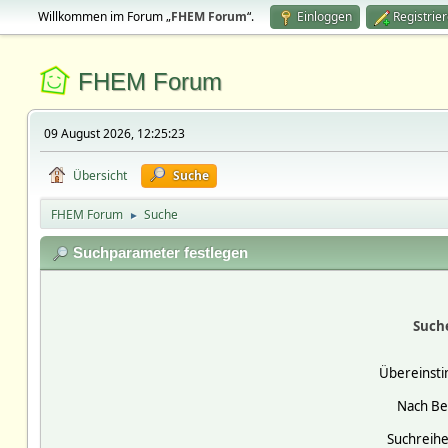
Willkommen im Forum „
FHEM Forum
“.
Einloggen
Registrie
FHEM Forum
09 August 2026, 12:25:23
Übersicht
Suche
FHEM Forum
Suche
►
Suchparameter festlegen
Such
Übereinst
Nach Be
Suchreihe