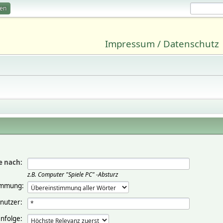
ren
Impressum / Datenschutz
e nach:
z.B.
Computer "Spiele PC" -Absturz
immung:
nutzer:
nfolge: