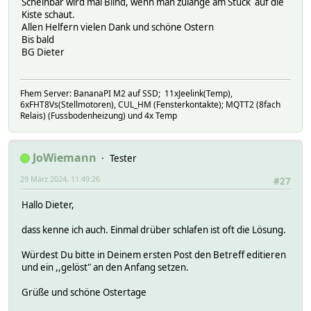
Scheinbar wird mal Blind, wenn man zulange am Stück auf die
Kiste schaut.
Allen Helfern vielen Dank und schöne Ostern
Bis bald
BG Dieter
Fhem Server: BananaPI M2 auf SSD; 11xJeelink(Temp),
6xFHT8Vs(Stellmotoren), CUL_HM (Fensterkontakte); MQTT2 (8fach
Relais) (Fussbodenheizung) und 4x Temp
JoWiemann
Tester
29 März 2024, 11:49:26
#27
Hallo Dieter,
dass kenne ich auch. Einmal drüber schlafen ist oft die Lösung.
Würdest Du bitte in Deinem ersten Post den Betreff editieren
und ein ,,gelöst" an den Anfang setzen.
Grüße und schöne Ostertage