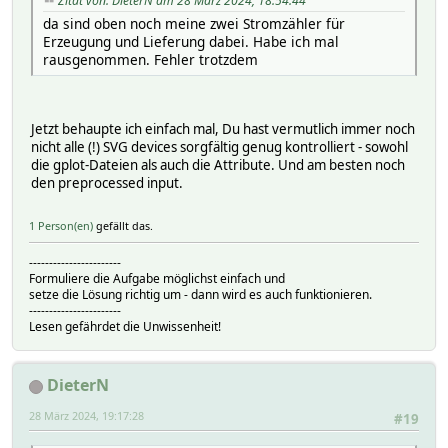
Zitat von: DieterN am 28 März 2024, 18:54:44
da sind oben noch meine zwei Stromzähler für
Erzeugung und Lieferung dabei. Habe ich mal
rausgenommen. Fehler trotzdem
Jetzt behaupte ich einfach mal, Du hast vermutlich immer noch
nicht alle (!) SVG devices sorgfältig genug kontrolliert - sowohl
die gplot-Dateien als auch die Attribute. Und am besten noch
den preprocessed input.
1 Person(en)
gefällt das.
-----------------------
Formuliere die Aufgabe möglichst einfach und
setze die Lösung richtig um - dann wird es auch funktionieren.
-----------------------
Lesen gefährdet die Unwissenheit!
DieterN
28 März 2024, 19:17:28
#19