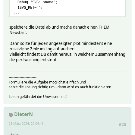
Debug "SVG: $name";
$SVG_RET="";
...
speichere die Datei ab und mache danach einen FHEM
Neustart.
Dann sollte für jeden angezeigten plot mindestens eine
zusätzliche Zeile im Log auftauchen.
Vielleicht findest Du damit heraus, in welchem Zusammenhang
die perl warning entsteht.
-----------------------
Formuliere die Aufgabe möglichst einfach und
setze die Lösung richtig um - dann wird es auch funktionieren.
-----------------------
Lesen gefährdet die Unwissenheit!
DieterN
28 März 2024, 20:04:45
#25
Hallo