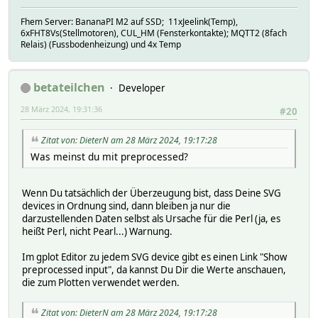
Fhem Server: BananaPI M2 auf SSD; 11xJeelink(Temp),
6xFHT8Vs(Stellmotoren), CUL_HM (Fensterkontakte); MQTT2 (8fach
Relais) (Fussbodenheizung) und 4x Temp
betateilchen
Developer
28 März 2024, 19:31:36
#20
Zitat von: DieterN am 28 März 2024, 19:17:28
Was meinst du mit preprocessed?
Wenn Du tatsächlich der Überzeugung bist, dass Deine SVG
devices in Ordnung sind, dann bleiben ja nur die
darzustellenden Daten selbst als Ursache für die Perl (ja, es
heißt Perl, nicht Pearl...) Warnung.
Im gplot Editor zu jedem SVG device gibt es einen Link "Show
preprocessed input", da kannst Du Dir die Werte anschauen,
die zum Plotten verwendet werden.
Zitat von: DieterN am 28 März 2024, 19:17:28