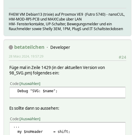
FHEM VM Debian13 (trixie) auf Proxmox VE9 (Futro S740) - nanoCUL,
HM-MOD-RPI-PCB und MAX!Cube über LAN
HM- Fensterkontakte, UP-Schalter, Bewegungsmelder und ein
Rauchmelder sowie Shelly 3EM, 1PM, PlugS und IT Schaltsteckdosen
betateilchen
Developer
28 März 2024, 19:57:29
#24
Füge mal in Zeile 1429 (in der aktuellen Version von
98_SVG.pm) folgendes ein:
Code
Auswählen
Debug "SVG: $name";
Es sollte dann so aussehen:
Code
Auswählen
...
my $noHeader = shift;