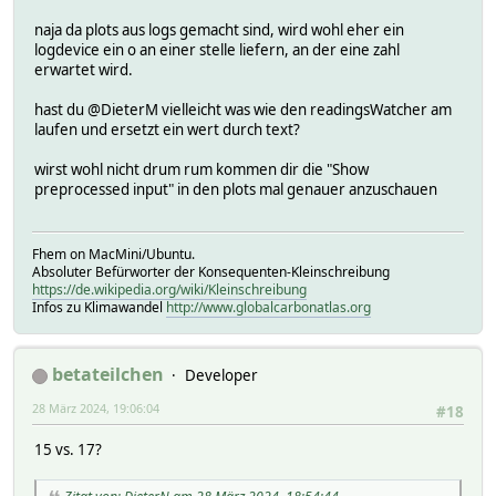
naja da plots aus logs gemacht sind, wird wohl eher ein
logdevice ein o an einer stelle liefern, an der eine zahl
erwartet wird.
hast du @DieterM vielleicht was wie den readingsWatcher am
laufen und ersetzt ein wert durch text?
wirst wohl nicht drum rum kommen dir die "Show
preprocessed input" in den plots mal genauer anzuschauen
Fhem on MacMini/Ubuntu.
Absoluter Befürworter der Konsequenten-Kleinschreibung
https://de.wikipedia.org/wiki/Kleinschreibung
Infos zu Klimawandel
http://www.globalcarbonatlas.org
betateilchen
Developer
28 März 2024, 19:06:04
#18
15 vs. 17?