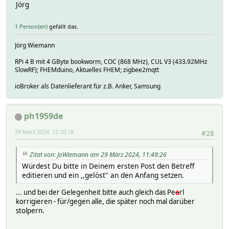
Jörg
1 Person(en)
gefällt das.
Jörg Wiemann
RPi 4 B mit 4 GByte bookworm, COC (868 MHz), CUL V3 (433.92MHz
SlowRF); FHEMduino, Aktuelles FHEM; zigbee2mqtt
ioBroker als Datenlieferant für z.B. Anker, Samsung
ph1959de
29 März 2024, 12:20:18
#28
Zitat von: JoWiemann am 29 März 2024, 11:49:26
Würdest Du bitte in Deinem ersten Post den Betreff
editieren und ein ,,gelöst" an den Anfang setzen.
... und bei der Gelegenheit bitte auch gleich das Pe
a
rl
korrigieren - für/gegen alle, die später noch mal darüber
stolpern.