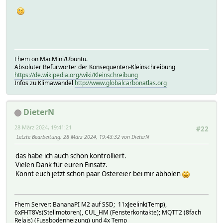
Fhem on MacMini/Ubuntu.
Absoluter Befürworter der Konsequenten-Kleinschreibung
https://de.wikipedia.org/wiki/Kleinschreibung
Infos zu Klimawandel
http://www.globalcarbonatlas.org
DieterN
28 März 2024, 19:41:21
#22
Letzte Bearbeitung
: 28 März 2024, 19:43:32 von DieterN
das habe ich auch schon kontrolliert.
Vielen Dank für euren Einsatz.
Könnt euch jetzt schon paar Ostereier bei mir abholen
Fhem Server: BananaPI M2 auf SSD; 11xJeelink(Temp),
6xFHT8Vs(Stellmotoren), CUL_HM (Fensterkontakte); MQTT2 (8fach
Relais) (Fussbodenheizung) und 4x Temp