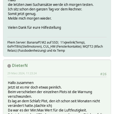
die letzten zwei Suchansätze werde ich morgen testen.
Ich sitz schon den ganzen Tag vor dem Rechner.
Somit jetzt genug.
Melde mich morgen wieder.
Vielen Dank für eure Hilfestellung
Fhem Server: BananaPI M2 auf SSD; 11xJeelink(Temp),
6xFHT8Vs(Stellmotoren), CUL_HM (Fensterkontakte); MQTT2 (8fach
Relais) (Fussbodenheizung) und 4x Temp
DieterN
29 März 2024, 11:23:24
#26
Hallo zusammen
Jetzt ist es mir doch etwas peinlich.
Beim verschieben der einzelnen Plots ist die Warnung
verschwunden.
Es lag an dem Schlafz Plot, den ich schon seit Monaten nicht
verändert hatte.(dachte ich)
Da war es der Min:Max Wert für die Luftfeutigkeit.