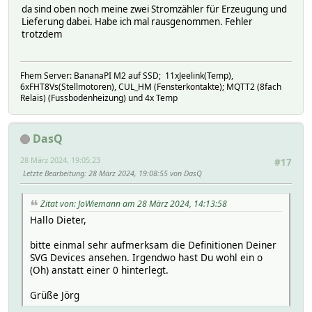
da sind oben noch meine zwei Stromzähler für Erzeugung und
Lieferung dabei. Habe ich mal rausgenommen. Fehler
trotzdem
Fhem Server: BananaPI M2 auf SSD; 11xJeelink(Temp),
6xFHT8Vs(Stellmotoren), CUL_HM (Fensterkontakte); MQTT2 (8fach
Relais) (Fussbodenheizung) und 4x Temp
DasQ
28 März 2024, 19:05:23
#17
Letzte Bearbeitung
: 28 März 2024, 19:08:55 von DasQ
Zitat von: JoWiemann am 28 März 2024, 14:13:58
Hallo Dieter,
bitte einmal sehr aufmerksam die Definitionen Deiner
SVG Devices ansehen. Irgendwo hast Du wohl ein o
(Oh) anstatt einer 0 hinterlegt.
Grüße Jörg