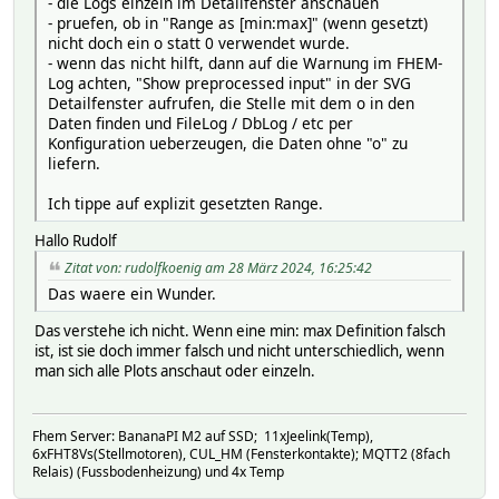
- die Logs einzeln im Detailfenster anschauen
- pruefen, ob in "Range as [min:max]" (wenn gesetzt)
nicht doch ein o statt 0 verwendet wurde.
- wenn das nicht hilft, dann auf die Warnung im FHEM-
Log achten, "Show preprocessed input" in der SVG
Detailfenster aufrufen, die Stelle mit dem o in den
Daten finden und FileLog / DbLog / etc per
Konfiguration ueberzeugen, die Daten ohne "o" zu
liefern.
Ich tippe auf explizit gesetzten Range.
Hallo Rudolf
Zitat von: rudolfkoenig am 28 März 2024, 16:25:42
Das waere ein Wunder.
Das verstehe ich nicht. Wenn eine min: max Definition falsch
ist, ist sie doch immer falsch und nicht unterschiedlich, wenn
man sich alle Plots anschaut oder einzeln.
Fhem Server: BananaPI M2 auf SSD; 11xJeelink(Temp),
6xFHT8Vs(Stellmotoren), CUL_HM (Fensterkontakte); MQTT2 (8fach
Relais) (Fussbodenheizung) und 4x Temp