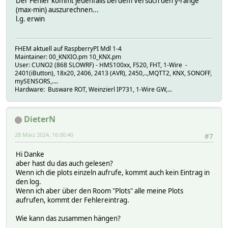
Der Fehler kommt jedenfalls bei dem Versuch den y-range
(max-min) auszurechnen...
l.g. erwin
FHEM aktuell auf RaspberryPI Mdl 1-4
Maintainer: 00_KNXIO.pm 10_KNX.pm
User: CUNO2 (868 SLOWRF) - HMS100xx, FS20, FHT, 1-Wire -
2401(iButton), 18x20, 2406, 2413 (AVR), 2450,..,MQTT2, KNX, SONOFF,
mySENSORS,....
Hardware: Busware ROT, Weinzierl IP731, 1-Wire GW,...
DieterN
28 März 2024, 16:00:40
#7
Hi Danke
aber hast du das auch gelesen?
Wenn ich die plots einzeln aufrufe, kommt auch kein Eintrag in
den log.
Wenn ich aber über den Room "Plots" alle meine Plots
aufrufen, kommt der Fehlereintrag.
Wie kann das zusammen hängen?