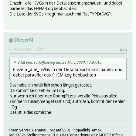
Einzeln _alle_ SVGs in der Detailansicht anschauen, und dabei
paraellel das FHEM-Log beobachten.
Die Liste der SVGs kriegt man auch mit "list TYPE=SVG"
DieterN
28 März 2024, 17:59:57
#14
Zitat von: rudolfkoenig am 28 März 2024, 17:07:40
Einzeln _alle_ SVGs in der Detailansicht anschauen, und
dabei paraellel das FHEM-Log beobachten
Das habe ich natürlich schon längst getestet.
Da kommt kein Fehler im Log.
Nur wenn ich über den Room(PLots, wo alle Plots aus allen
Zimmern zusammengefasst sind) aufrufen, kommt der Fehler
LOg.
Das ist ja das komische
Fhem Server: BananaPI M2 auf SSD; 11xJeelink(Temp),
6xFHT8Vs(Stellmotoren), CUL_HM (Fensterkontakte); MQTT2 (8fach