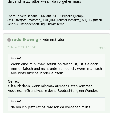
da bin ich jetzt ratlos. wie ich da vorgehen muss
Fhem Server: BananaPI M2 auf SSD; 11xJeelink(Temp),
6xFHT8Vs(Stellmotoren), CUL_HM (Fensterkontakte); MQTT2 (8fach
Relais) (Fussbodenheizung) und 4x Temp
rudolfkoenig
Administrator
28 März 2024, 17:07:40
#13
Zitat
Wenn eine min: max Definition falsch ist, ist sie doch
immer falsch und nicht unterschiedlich, wenn man sich
alle Plots anschaut oder einzeln.
Genau.
Gilt auch dann, wenn min/max aus den Daten kommen.
Aus diesem Grund waere deine Beobachtung ein Wunder.
Zitat
da bin ich jetzt ratlos. wie ich da vorgehen muss