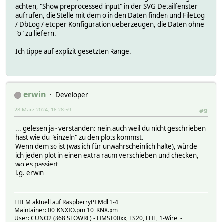
achten, "Show preprocessed input" in der SVG Detailfenster
aufrufen, die Stelle mit dem o in den Daten finden und FileLog
/ DbLog / etc per Konfiguration ueberzeugen, die Daten ohne
"o" zu liefern.
Ich tippe auf explizit gesetzten Range.
erwin
Developer
28 März 2024, 16:28:59
#9
... gelesen ja - verstanden: nein,auch weil du nicht geschrieben
hast wie du "einzeln" zu den plots kommst.
Wenn dem so ist (was ich für unwahrscheinlich halte), würde
ich jeden plot in einen extra raum verschieben und checken,
wo es passiert.
l.g. erwin
FHEM aktuell auf RaspberryPI Mdl 1-4
Maintainer: 00_KNXIO.pm 10_KNX.pm
User: CUNO2 (868 SLOWRF) - HMS100xx, FS20, FHT, 1-Wire -