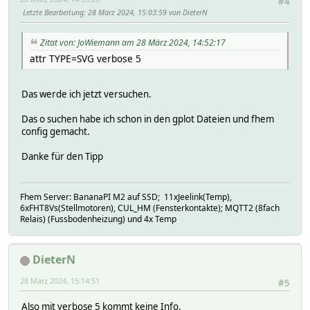
#4
Letzte Bearbeitung
: 28 März 2024, 15:03:59 von DieterN
Zitat von: JoWiemann am 28 März 2024, 14:52:17
attr TYPE=SVG verbose 5
Das werde ich jetzt versuchen.
Das o suchen habe ich schon in den gplot Dateien und fhem
config gemacht.
Danke für den Tipp
Fhem Server: BananaPI M2 auf SSD; 11xJeelink(Temp),
6xFHT8Vs(Stellmotoren), CUL_HM (Fensterkontakte); MQTT2 (8fach
Relais) (Fussbodenheizung) und 4x Temp
DieterN
28 März 2024, 15:14:51
#5
Also mit verbose 5 kommt keine Info.