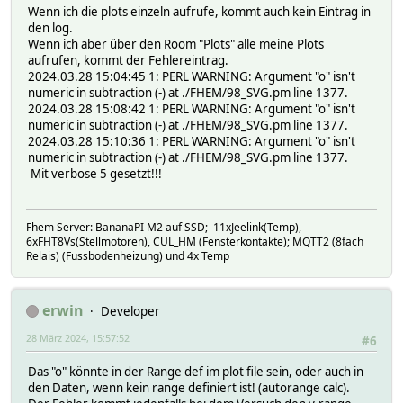
Wenn ich die plots einzeln aufrufe, kommt auch kein Eintrag in
den log.
Wenn ich aber über den Room "Plots" alle meine Plots
aufrufen, kommt der Fehlereintrag.
2024.03.28 15:04:45 1: PERL WARNING: Argument "o" isn't
numeric in subtraction (-) at ./FHEM/98_SVG.pm line 1377.
2024.03.28 15:08:42 1: PERL WARNING: Argument "o" isn't
numeric in subtraction (-) at ./FHEM/98_SVG.pm line 1377.
2024.03.28 15:10:36 1: PERL WARNING: Argument "o" isn't
numeric in subtraction (-) at ./FHEM/98_SVG.pm line 1377.
Mit verbose 5 gesetzt!!!
Fhem Server: BananaPI M2 auf SSD; 11xJeelink(Temp),
6xFHT8Vs(Stellmotoren), CUL_HM (Fensterkontakte); MQTT2 (8fach
Relais) (Fussbodenheizung) und 4x Temp
erwin
Developer
28 März 2024, 15:57:52
#6
Das "o" könnte in der Range def im plot file sein, oder auch in
den Daten, wenn kein range definiert ist! (autorange calc).