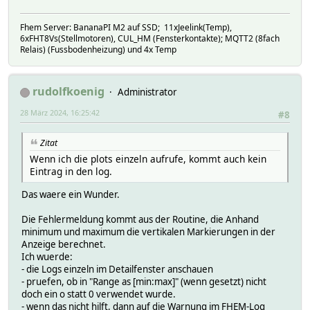
Fhem Server: BananaPI M2 auf SSD; 11xJeelink(Temp),
6xFHT8Vs(Stellmotoren), CUL_HM (Fensterkontakte); MQTT2 (8fach
Relais) (Fussbodenheizung) und 4x Temp
rudolfkoenig
Administrator
28 März 2024, 16:25:42
#8
Zitat
Wenn ich die plots einzeln aufrufe, kommt auch kein
Eintrag in den log.
Das waere ein Wunder.
Die Fehlermeldung kommt aus der Routine, die Anhand
minimum und maximum die vertikalen Markierungen in der
Anzeige berechnet.
Ich wuerde:
- die Logs einzeln im Detailfenster anschauen
- pruefen, ob in "Range as [min:max]" (wenn gesetzt) nicht
doch ein o statt 0 verwendet wurde.
- wenn das nicht hilft, dann auf die Warnung im FHEM-Log