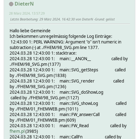
DieterN
28 März 2024, 13:57:29
Letzte Bearbeitung
: 29 März 2024, 16:42:30 von DieterN
Grund
: gelöst
Hallo liebe Gemeinde
Ich bekommen unregelmässig folgende Log Einträge:
12:43:00 1: PERL WARNING: Argument "o" isn't numeric in
subtraction (-) at ./FHEM/98_SVG.pm line 1377.
2024.03.28 12:43:00 1: stacktrace:
2024.03.28 12:43:00 1: main::__ANON__ called by
./FHEM/98_SVG.pm (1377)
2024.03.28 12:43:00 1: main::SVG_getSteps called
by ./FHEM/98_SVG.pm (1838)
2024.03.28 12:43:00 1: main::SVG_render called
by ./FHEM/98_SVG.pm (1236)
2024.03.28 12:43:00 1: main::SVG_doShowLog
called by ./FHEM/98_SVG.pm (1127)
2024.03.28 12:43:00 1: main::SVG_showLog called
by ./FHEM/01_FHEMWEB.pm (1011)
2024.03.28 12:43:00 1: main::FW_answerCall called
by ./FHEM/01_FHEMWEB.pm (609)
2024.03.28 12:43:00 1: main::FW_Read called by
fhem.pl
(3985)
2024.03.28 12:43:00 1: main::CallFn called by