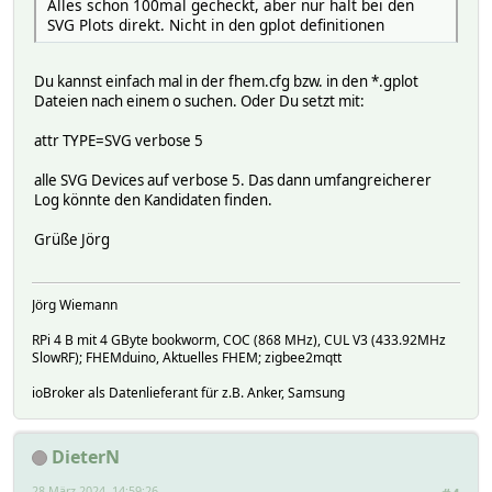
Alles schon 100mal gecheckt, aber nur halt bei den
SVG Plots direkt. Nicht in den gplot definitionen
Du kannst einfach mal in der fhem.cfg bzw. in den *.gplot
Dateien nach einem o suchen. Oder Du setzt mit:
attr TYPE=SVG verbose 5
alle SVG Devices auf verbose 5. Das dann umfangreicherer
Log könnte den Kandidaten finden.
Grüße Jörg
Jörg Wiemann
RPi 4 B mit 4 GByte bookworm, COC (868 MHz), CUL V3 (433.92MHz
SlowRF); FHEMduino, Aktuelles FHEM; zigbee2mqtt
ioBroker als Datenlieferant für z.B. Anker, Samsung
DieterN
28 März 2024, 14:59:26