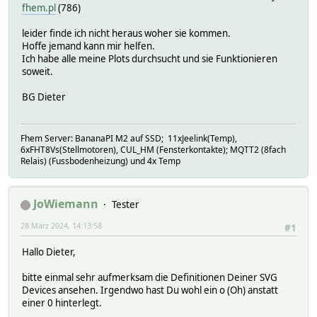
fhem.pl
(786)
leider finde ich nicht heraus woher sie kommen.
Hoffe jemand kann mir helfen.
Ich habe alle meine Plots durchsucht und sie Funktionieren
soweit.
BG Dieter
Fhem Server: BananaPI M2 auf SSD; 11xJeelink(Temp),
6xFHT8Vs(Stellmotoren), CUL_HM (Fensterkontakte); MQTT2 (8fach
Relais) (Fussbodenheizung) und 4x Temp
JoWiemann
Tester
28 März 2024, 14:13:58
#1
Hallo Dieter,
bitte einmal sehr aufmerksam die Definitionen Deiner SVG
Devices ansehen. Irgendwo hast Du wohl ein o (Oh) anstatt
einer 0 hinterlegt.