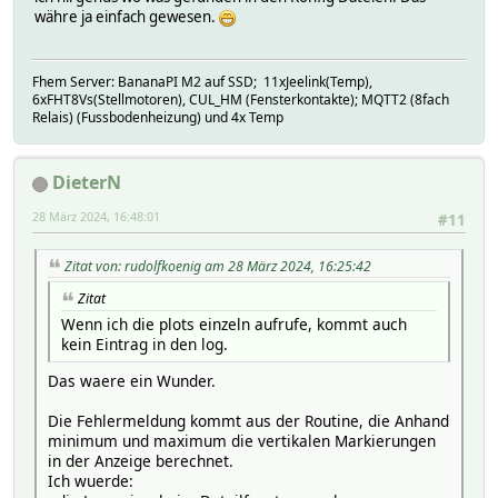
währe ja einfach gewesen.
Fhem Server: BananaPI M2 auf SSD; 11xJeelink(Temp),
6xFHT8Vs(Stellmotoren), CUL_HM (Fensterkontakte); MQTT2 (8fach
Relais) (Fussbodenheizung) und 4x Temp
DieterN
28 März 2024, 16:48:01
#11
Zitat von: rudolfkoenig am 28 März 2024, 16:25:42
Zitat
Wenn ich die plots einzeln aufrufe, kommt auch
kein Eintrag in den log.
Das waere ein Wunder.
Die Fehlermeldung kommt aus der Routine, die Anhand
minimum und maximum die vertikalen Markierungen
in der Anzeige berechnet.
Ich wuerde: