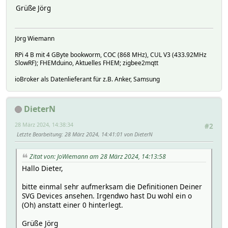
Grüße Jörg
Jörg Wiemann
RPi 4 B mit 4 GByte bookworm, COC (868 MHz), CUL V3 (433.92MHz
SlowRF); FHEMduino, Aktuelles FHEM; zigbee2mqtt
ioBroker als Datenlieferant für z.B. Anker, Samsung
DieterN
28 März 2024, 14:38:34
#2
Letzte Bearbeitung
: 28 März 2024, 14:41:01 von DieterN
Zitat von: JoWiemann am 28 März 2024, 14:13:58
Hallo Dieter,
bitte einmal sehr aufmerksam die Definitionen Deiner
SVG Devices ansehen. Irgendwo hast Du wohl ein o
(Oh) anstatt einer 0 hinterlegt.
Grüße Jörg