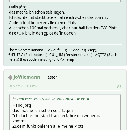
Hallo Jörg
das mache ich schon seit Tagen.
Ich dachte mit stacktrace erfahre ich woher das kommt.
Zudem funktionieren alle meine Plots.
Alles schon 100mal gecheckt, aber nur halt bei den SVG Plots
direkt. Nicht in den gplot definitionen
Fhem Server: BananaPI M2 auf SSD; 11xJeelink(Temp),
6xFHT8Vs(Stellmotoren), CUL_HM (Fensterkontakte); MQTT2 (8fach
Relais) (Fussbodenheizung) und 4x Temp
JoWiemann
Tester
28 März 2024, 14:52:17
#3
Zitat von: DieterN am 28 März 2024, 14:38:34
Hallo Jörg
das mache ich schon seit Tagen.
Ich dachte mit stacktrace erfahre ich woher das
kommt.
Zudem funktionieren alle meine Plots.