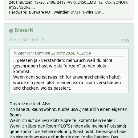
2401(iButton), 18x20, 2406, 2413 (AVR), 2450,..,MQTT2, KNX, SONOFF,
mySENSORS,....
Hardware: Busware ROT, Weinzierl IP731, 1-Wire GW,...
DieterN
28 März 2024, 16:41:06
#10
Zitat von: erwin am 28 März 2024, 16:28:59
.. gelesen ja - verstanden: nein,auch weil du nicht
geschrieben hast wie du "einzeln" zu den plots
kommst.
Wenn dem so ist (was ich für unwahrscheinlich halte),
würde ich jeden plot in einen extra raum verschieben
und checken, wo es passiert.
Das tutz mir leid. Also
ich habe zu Raum(wohnz, Küche usw..) natürlich einen eigenen
Room.
Wenn ich auf die SVG Plots zugreife, kommt kein Fehler.
Wenn ich über den Room PLOTS (inden alle meinen Plots sind)
gehe kommt die Fehlermeldung. Sonst nicht. Deswegen habe
ich nirgends wo was gefunden in den Konfig Dateien. Das