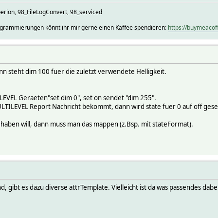
on, 98_FileLogConvert, 98_serviced
rogrammierungen könnt ihr mir gerne einen Kaffee spendieren:
https://buymeaco
n steht dim 100 fuer die zuletzt verwendete Helligkeit.
LEVEL Geraeten"set dim 0", set on sendet "dim 255".
ILEVEL Report Nachricht bekommt, dann wird state fuer 0 auf off gesetz
aben will, dann muss man das mappen (z.Bsp. mit stateFormat).
d, gibt es dazu diverse attrTemplate. Vielleicht ist da was passendes dabei