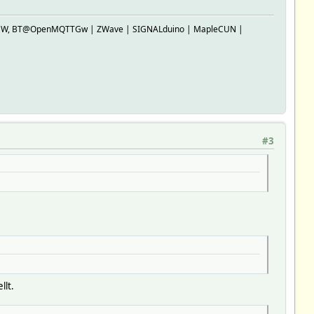
SP-GW, BT@OpenMQTTGw | ZWave | SIGNALduino | MapleCUN |
#3
llt.