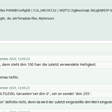
ktuelles FHEM@ConfigDB | CUL_HM (VCCU) | MQTT2: ZigBee2mqtt, MiLight@E
ht, div. attrTemplate-files, MySensors
vember 2025, 12:05:23
 dann steht dim 100 fuer die zuletzt verwendete Helligkeit.
genau nichts.
vember 2025, 12:05:23
ULTILEVEL Geraeten"set dim 0", set on sendet "dim 255".
 on" definitiv nicht, denn da wird der zuletzt eingestellte dim Wert eingeste