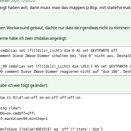
vember 2025, 12:05:23
gt haben will, dann muss man das mappen (z.Bsp. mit stateFormat)
einen Workaround gebaut, dachte nur dass da irgendwas nicht zu stimmen
leme habe ich zwei cmdalias angelegt:
 cmdalias set (fl|[di]z)_Licht1 dim 0 AS set $EVTPART0 off
omment Diese ZWave Dimmer schalten bei "dim 0" nicht aus. Deshal
t_99 cmdalias set (fl|[di]z)_Licht1 dim \d{3,} AS set $EVTPART0 
99 comment Diese ZWave Dimmer reagieren nicht auf "dim 100". Des
abe ich wie folgt geändert:
dim.[1-9]\d?:on:off on:on:off off:off:on
ping clear\
dOn=on,cmdOff=off\
=5,maxValue=99,minStep=1
amsToSave {(Value($DEVICE) eq 'off')?'state':'dim'}