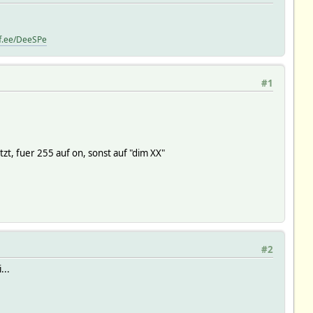
ff.ee/DeeSPe
#1
t, fuer 255 auf on, sonst auf "dim XX"
#2
...