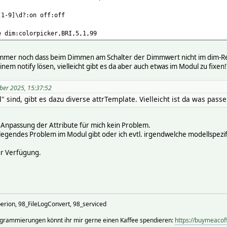
[1-9]\d?:on off:off
e dim:colorpicker,BRI,5,1,99
 immer noch dass beim Dimmen am Schalter der Dimmwert nicht im dim-
inem notify lösen, vielleicht gibt es da aber auch etwas im Modul zu fixen!
ber 2025, 15:37:52
" sind, gibt es dazu diverse attrTemplate. Vielleicht ist da was passe
e Anpassung der Attribute für mich kein Problem.
dlegendes Problem im Modul gibt oder ich evtl. irgendwelche modellspezi
ur Verfügung.
on, 98_FileLogConvert, 98_serviced
rogrammierungen könnt ihr mir gerne einen Kaffee spendieren:
https://buymeaco