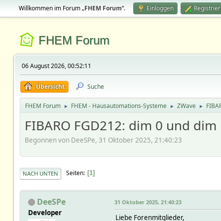
Willkommen im Forum „
FHEM Forum
“.
Einloggen
Registrie
FHEM Forum
06 August 2026, 00:52:11
Übersicht
Suche
FHEM Forum
FHEM - Hausautomations-Systeme
ZWave
FIBA
►
►
►
FIBARO FGD212: dim 0 und dim
Begonnen von DeeSPe, 31 Oktober 2025, 21:40:23
Seiten
1
NACH UNTEN
DeeSPe
31 Oktober 2025, 21:40:23
Developer
Liebe Forenmitglieder,