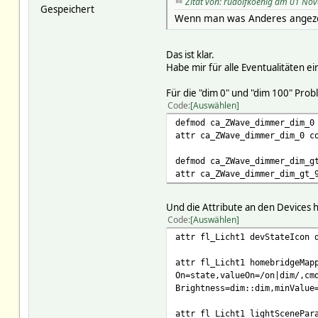
Zitat von: rudolfkoenig am 01 No
Gespeichert
Wenn man was Anderes angezei
Das ist klar.
Habe mir für alle Eventualitäten 
Für die "dim 0" und "dim 100" Prob
Code
Auswählen
defmod ca_ZWave_dimmer_dim_0
attr ca_ZWave_dimmer_dim_0 c
defmod ca_ZWave_dimmer_dim_g
attr ca_ZWave_dimmer_dim_gt_
Und die Attribute an den Devices h
Code
Auswählen
attr fl_Licht1 devStateIcon 
attr fl_Licht1 homebridgeMap
On=state,valueOn=/on|dim/,cm
Brightness=dim::dim,minValue
attr fl_Licht1 lightScenePar