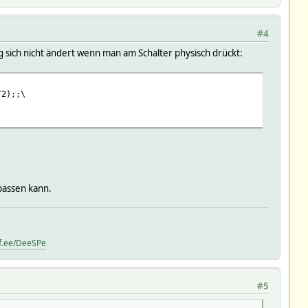
#4
g sich nicht ändert wenn man am Schalter physisch drückt:
T2);;\
passen kann.
ff.ee/DeeSPe
#5