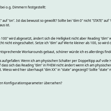
bei o.g. Dimmern festgestellt:
E" auf "on". Ist das bewusst so gewollt? Sollte bei "dim 0" nicht "STATE" au
us ist.
m 100" wird abgesetzt, ändert sich die Helligkeit nicht aber Reading "dim" 
ht nicht eingeschaltet. Setze ich "dim" auf Werte kleiner als 100, so wird 
ntsprechende Workarounds gebaut, schöner würde ich es allerdings find
as aufgefallen: Wenn ich am physischen Schalter per Doppeltipp auf volle H
dass sich das Reading "dim" in FHEM nicht ändert wenn ich am physischen
Wieso wird hier überhaupt "dim XX" in "state" angezeigt? Sollte "state" 
inen Konfigurationsparameter übersehen?