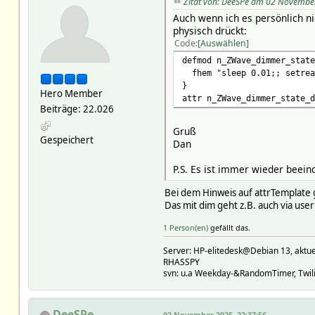
Zitat von: DeeSPe am 02 Novembe
Auch wenn ich es persönlich ni
physisch drückt:
Code
Auswählen
defmod n_ZWave_dimmer_state
fhem "sleep 0.01;; setread
}
Hero Member
attr n_ZWave_dimmer_state_d
Beiträge: 22.026
Gruß
Gespeichert
Dan
P.S. Es ist immer wieder beei
Bei dem Hinweis auf attrTemplate g
Das mit dim geht z.B. auch via user
1 Person(en)
gefällt das.
Server: HP-elitedesk@Debian 13, a
RHASSPY
svn: u.a Weekday-&RandomTimer, Twilig
DeeSPe
02 November 2025, 22:37:56