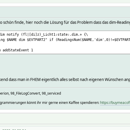
so schön finde, hier noch die Lösung für das Problem dass das dim-Readin
dim notify (fl|[di]z)_Licht1:state:.dim.+ {\
g $NAME dim $EVTPART2" if (ReadingsNum($NAME,'dim',0)!=$EVTPAR
m addStateEvent 1
ckend dass man in FHEM eigentlich alles selbst nach eigenen Wünschen an
on, 98_FileLogConvert, 98_serviced
rogrammierungen könnt ihr mir gerne einen Kaffee spendieren:
https://buymeaco