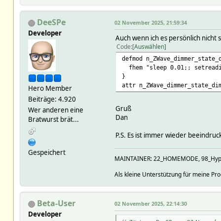
DeeSPe
02 November 2025, 21:59:34
Developer
Auch wenn ich es persönlich nicht 
Code
Auswählen
defmod n_ZWave_dimmer_state_
fhem "sleep 0.01;; setreadin
}
attr n_ZWave_dimmer_state_di
Hero Member
Beiträge: 4.920
Gruß
Wer anderen eine
Dan
Bratwurst brät...
P.S. Es ist immer wieder beeindru
Gespeichert
MAINTAINER: 22_HOMEMODE, 98_Hyperi
Als kleine Unterstützung für meine P
Beta-User
02 November 2025, 22:14:30
Developer