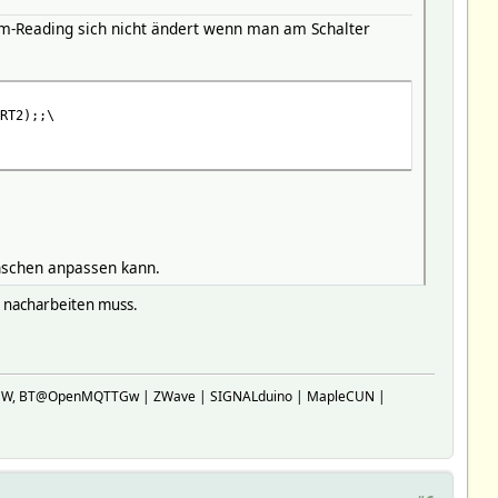
dim-Reading sich nicht ändert wenn man am Schalter
RT2);;\
ünschen anpassen kann.
b nacharbeiten muss.
SP-GW, BT@OpenMQTTGw | ZWave | SIGNALduino | MapleCUN |