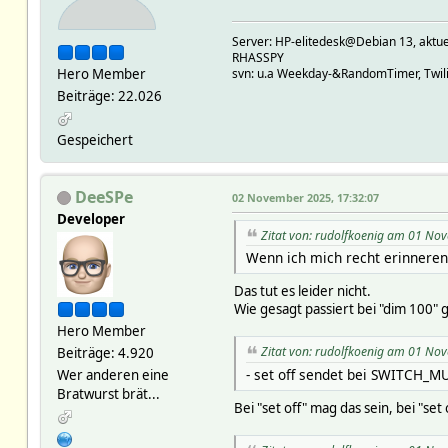
Server: HP-elitedesk@Debian 13, a
RHASSPY
Hero Member
svn: u.a Weekday-&RandomTimer, Twilig
Beiträge: 22.026
Gespeichert
DeeSPe
02 November 2025, 17:32:07
Developer
Zitat von: rudolfkoenig am 01 No
Wenn ich mich recht erinneren,
Das tut es leider nicht.
Wie gesagt passiert bei "dim 100" 
Hero Member
Zitat von: rudolfkoenig am 01 No
Beiträge: 4.920
- set off sendet bei SWITCH_M
Wer anderen eine
Bratwurst brät...
Bei "set off" mag das sein, bei "set