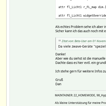
attr fl_Licht1 r_FL_map dim.
attr fl_Licht1 widgetOverrid
Als echtes Problem sehe ich aber
Sicher kann ich das auch noch mit e
Zitat von: Beta-User am 01 Novem
Da viele zwave-Geräte "speziell
Danke!
Aber wie du siehst ist die manuell
Dachte dass es hier evtl. ein grun
Ich stehe gern für weitere Infos z
Gruß
Dan
MAINTAINER: 22_HOMEMODE, 98_Hyperi
Als kleine Unterstützung für meine P