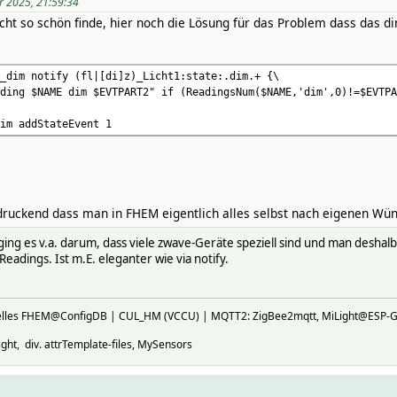
r 2025, 21:59:34
cht so schön finde, hier noch die Lösung für das Problem dass das 
_dim notify (fl|[di]z)_Licht1:state:.dim.+ {\
ing $NAME dim $EVTPART2" if (ReadingsNum($NAME,'dim',0)!=$EVTPA
im addStateEvent 1
ndruckend dass man in FHEM eigentlich alles selbst nach eigenen W
ing es v.a. darum, dass viele zwave-Geräte speziell sind und man deshal
Readings. Ist m.E. eleganter wie via notify.
ktuelles FHEM@ConfigDB | CUL_HM (VCCU) | MQTT2: ZigBee2mqtt, MiLight@E
ht, div. attrTemplate-files, MySensors