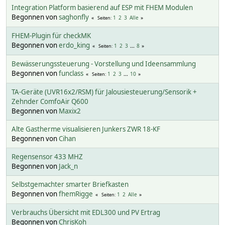
Integration Platform basierend auf ESP mit FHEM Modulen
Begonnen von
saghonfly
1
2
3
Alle
Seiten
FHEM-Plugin für checkMK
Begonnen von
erdo_king
1
2
3
...
8
Seiten
Bewässerungssteuerung - Vorstellung und Ideensammlung
Begonnen von
funclass
1
2
3
...
10
Seiten
TA-Geräte (UVR16x2/RSM) für Jalousiesteuerung/Sensorik +
Zehnder ComfoAir Q600
Begonnen von
Maxix2
Alte Gastherme visualisieren Junkers ZWR 18-KF
Begonnen von
Cihan
Regensensor 433 MHZ
Begonnen von
Jack_n
Selbstgemachter smarter Briefkasten
Begonnen von
fhemRigge
1
2
Alle
Seiten
Verbrauchs Übersicht mit EDL300 und PV Ertrag
Begonnen von
ChrisKoh