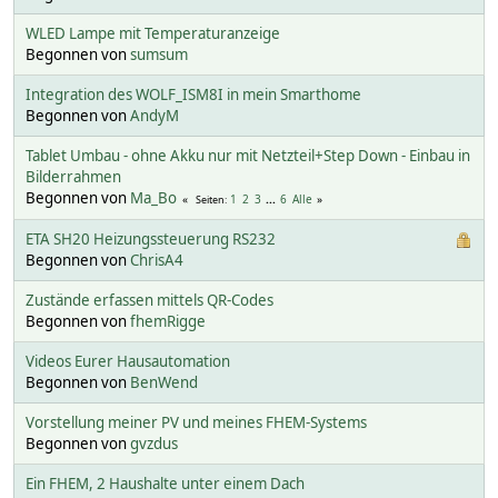
WLED Lampe mit Temperaturanzeige
Begonnen von
sumsum
Integration des WOLF_ISM8I in mein Smarthome
Begonnen von
AndyM
Tablet Umbau - ohne Akku nur mit Netzteil+Step Down - Einbau in
Bilderrahmen
Begonnen von
Ma_Bo
1
2
3
...
6
Alle
Seiten
ETA SH20 Heizungssteuerung RS232
Begonnen von
ChrisA4
Zustände erfassen mittels QR-Codes
Begonnen von
fhemRigge
Videos Eurer Hausautomation
Begonnen von
BenWend
Vorstellung meiner PV und meines FHEM-Systems
Begonnen von
gvzdus
Ein FHEM, 2 Haushalte unter einem Dach