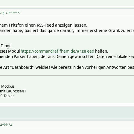
20, 10:58:55
nem Fritzfon einen RSS-Feed anzeigen lassen.
anden habe, basiert das ganze darauf, immer erst eine Grafik zu erz
 Dinge.
ieses Modul
https://commandref.fhem.de/#rssFeed
helfen.
henden Parser haben, der aus Deinen gewünschten Daten eine lokale Fe
ne Art "Dashboard", welches wie bereits in den vorherigen Antworten bes
, Modbus
mit LaCrosse/IT
S-Tablet"
14:55:14