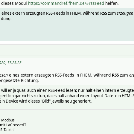
. dieses Modul
https://commandref.fhem.de/#rssFeed
helfen.
n
eines extern erzeugten RSS-Feeds in FHEM, während
RSS
zum
erzeugen
htung.
020, 17:23:28
lesen
eines extern erzeugten RSS-Feeds in FHEM, während
RSS
zum
er
engesetzte Richtung.
 will er ja quasi auch einen RSS-Feed lesen; nur halt einen intern erzeug
entlich gar nichts zu tun, da es halt anhand einer Layout-Datei ein HTML
n Device wird dieses "Bild" jeweils neu generiert.
, Modbus
mit LaCrosse/IT
S-Tablet"