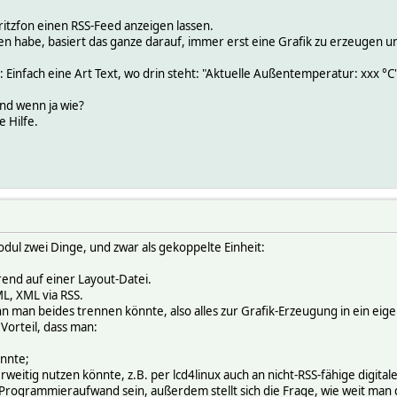
itzfon einen RSS-Feed anzeigen lassen.
en habe, basiert das ganze darauf, immer erst eine Grafik zu erzeugen u
Einfach eine Art Text, wo drin steht: "Aktuelle Außentemperatur: xxx °C",
nd wenn ja wie?
e Hilfe.
odul zwei Dinge, und zwar als gekoppelte Einheit:
rend auf einer Layout-Datei.
L, XML via RSS.
n man beides trennen könnte, also alles zur Grafik-Erzeugung in ein eig
Vorteil, dass man:
önnte;
weitig nutzen könnte, z.B. per lcd4linux auch an nicht-RSS-fähige digi
 Programmieraufwand sein, außerdem stellt sich die Frage, wie weit man 