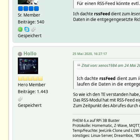
Für einen RSS-Feed könnte evtl
Ich dachte
rssFeed
dient zum
lese
Sr. Member
Daten in die entgegengesetzte Ric
Beiträge: 540
Gespeichert
Hollo
25 Mai 2020, 16:27:17
Zitat von: xenos1984 am 24 Mai 2
Ich dachte
rssFeed
dient zum
laufen die Daten in die entgeg
Hero Member
Beiträge: 1.443
So wie ich den TE verstanden habe,
Das RSS-Modul hat mit RSS-Feed eig
Gespeichert
Zum Zeitpunkt des Abrufes durch ei
FHEM 6.x auf RPi 3B Buster
Protokolle: Homematic, Z-Wave, MQTT
Temp/Feuchte: JeeLink-Clone und LGW 
sonstiges: Linux-Server, Dreambox, "RS