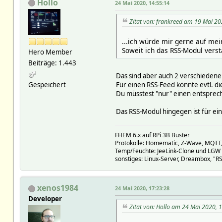
Hollo
24 Mai 2020, 14:55:14
Zitat von: frankreed am 19 Mai 20
...ich würde mir gerne auf mei
Soweit ich das RSS-Modul verst
Hero Member
Beiträge: 1.443
Das sind aber auch 2 verschiedene
Gespeichert
Für einen RSS-Feed könnte evtl. d
Du müsstest "nur" einen entsprec
Das RSS-Modul hingegen ist für ei
FHEM 6.x auf RPi 3B Buster
Protokolle: Homematic, Z-Wave, MQTT
Temp/Feuchte: JeeLink-Clone und LGW 
sonstiges: Linux-Server, Dreambox, "RS
xenos1984
24 Mai 2020, 17:23:28
Developer
Zitat von: Hollo am 24 Mai 2020, 