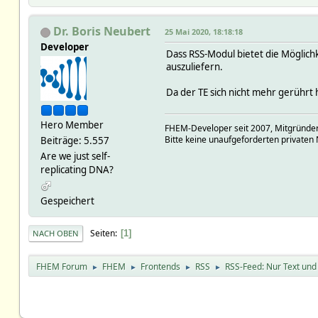
Dr. Boris Neubert
25 Mai 2020, 18:18:18
Developer
Dass RSS-Modul bietet die Möglichk
auszuliefern.
Da der TE sich nicht mehr gerührt h
Hero Member
FHEM-Developer seit 2007, Mitgründer
Bitte keine unaufgeforderten privaten 
Beiträge: 5.557
Are we just self-
replicating DNA?
Gespeichert
Seiten
1
NACH OBEN
FHEM Forum
FHEM
Frontends
RSS
RSS-Feed: Nur Text und 
►
►
►
►