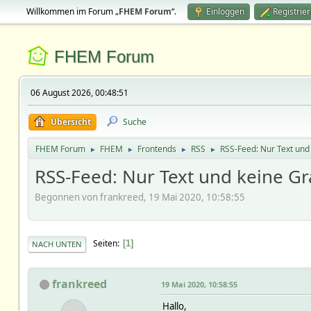
Willkommen im Forum „
FHEM Forum
“.
Einloggen
Registrie
FHEM Forum
06 August 2026, 00:48:51
Übersicht
Suche
FHEM Forum
FHEM
Frontends
RSS
RSS-Feed: Nur Text und 
►
►
►
►
RSS-Feed: Nur Text und keine Gr
Begonnen von frankreed, 19 Mai 2020, 10:58:55
Seiten
1
NACH UNTEN
frankreed
19 Mai 2020, 10:58:55
Hallo,