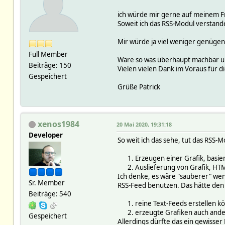
ich würde mir gerne auf meinem Fr
Soweit ich das RSS-Modul verstand
Mir würde ja viel weniger genügen: 
Full Member
Wäre so was überhaupt machbar u
Beiträge: 150
Vielen vielen Dank im Voraus für di
Gespeichert
Grüße Patrick
xenos1984
20 Mai 2020, 19:31:18
Developer
So weit ich das sehe, tut das RSS-M
Erzeugen einer Grafik, basie
Auslieferung von Grafik, HTM
Ich denke, es wäre "sauberer" wen
Sr. Member
RSS-Feed benutzen. Das hätte den 
Beiträge: 540
reine Text-Feeds erstellen k
erzeugte Grafiken auch ander
Gespeichert
Allerdings dürfte das ein gewisser