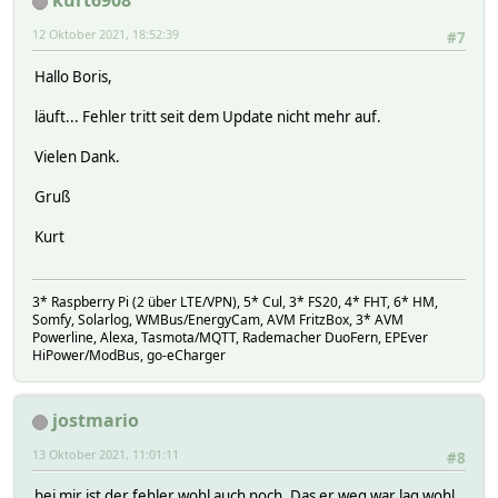
kurt6908
12 Oktober 2021, 18:52:39
#7
Hallo Boris,
läuft... Fehler tritt seit dem Update nicht mehr auf.
Vielen Dank.
Gruß
Kurt
3* Raspberry Pi (2 über LTE/VPN), 5* Cul, 3* FS20, 4* FHT, 6* HM,
Somfy, Solarlog, WMBus/EnergyCam, AVM FritzBox, 3* AVM
Powerline, Alexa, Tasmota/MQTT, Rademacher DuoFern, EPEver
HiPower/ModBus, go-eCharger
jostmario
13 Oktober 2021, 11:01:11
#8
bei mir ist der fehler wohl auch noch. Das er weg war lag wohl