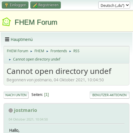
Einloggen
Registrieren
FHEM Forum
Hauptmenü
FHEM Forum
FHEM
Frontends
RSS
►
►
►
Cannot open directory undef
►
Cannot open directory undef
Begonnen von jostmario, 04 Oktober 2021, 10:04:50
Seiten
1
NACH UNTEN
BENUTZER-AKTIONEN
jostmario
04 Oktober 2021, 10:04:50
Hallo,