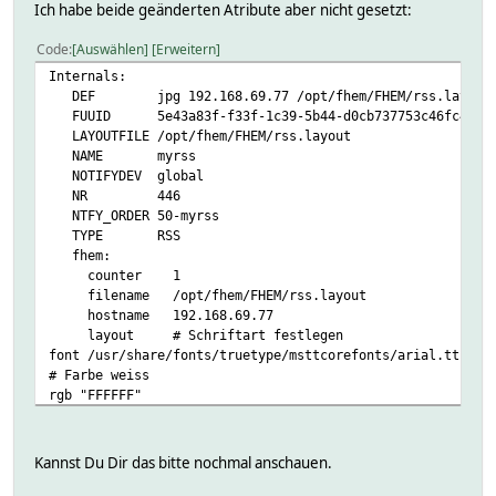
Ich habe beide geänderten Atribute aber nicht gesetzt:
Code
Auswählen
Erweitern
Internals:
DEF jpg 192.168.69.77 /opt/fhem/FHEM/rss.layout
FUUID 5e43a83f-f33f-1c39-5b44-d0cb737753c46fc4
LAYOUTFILE /opt/fhem/FHEM/rss.layout
NAME myrss
NOTIFYDEV global
NR 446
NTFY_ORDER 50-myrss
TYPE RSS
fhem:
counter 1
filename /opt/fhem/FHEM/rss.layout
hostname 192.168.69.77
layout # Schriftart festlegen
font /usr/share/fonts/truetype/msttcorefonts/arial.ttf
# Farbe weiss
rgb "FFFFFF"
# fünf waagerechte Linien
line 0 240 800 240
# 0.4 * 600 = 240
Kannst Du Dir das bitte nochmal anschauen.
line 0 40 800 40
line 0 440 800 440