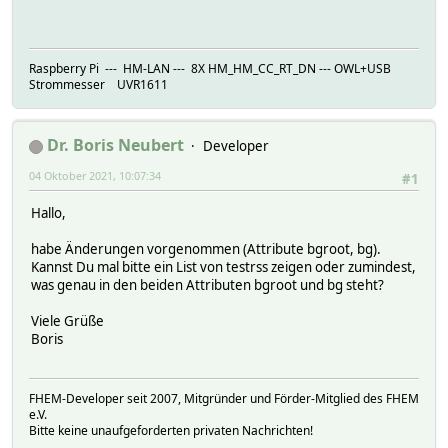
Raspberry Pi --- HM-LAN --- 8X HM_HM_CC_RT_DN --- OWL+USB
Strommesser UVR1611
Dr. Boris Neubert
Developer
04 Oktober 2021, 10:07:34
#1
Hallo,
habe Änderungen vorgenommen (Attribute bgroot, bg).
Kannst Du mal bitte ein List von testrss zeigen oder zumindest,
was genau in den beiden Attributen bgroot und bg steht?
Viele Grüße
Boris
FHEM-Developer seit 2007, Mitgründer und Förder-Mitglied des FHEM
e.V.
Bitte keine unaufgeforderten privaten Nachrichten!