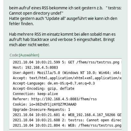
beim aufruf eines RSS bekomme ich seit gestern z.b. " testrss:
Cannot open directory undef"
Hatte gestern auch "Update all" ausgeführt wie kann ich den
fehler finden.
Hab mehrere RSS im einsatz kommt bei allen sobald man es
aufruft hab Stacktrace und verbose 5 eingeschaltet. Bringt
mich aber nicht weiter.
Code
Auswählen
2021.10.04 10:03:21.599 5: GET /fhem/rss/testrss.png HTTP
Host: 192.168.4.5:8083
User-Agent: Mozilla/5.0 (Windows NT 10.0; Win64; x64; rv:
Accept: text/html,application/xhtml+xml,application/xml;q
Accept-Language: de,en-US;q=0.7,en;q=0.3
Accept-Encoding: gzip, deflate
Connection: keep-alive
Referer: http://192.168.4.5:8083/fhem/rss
Cookie: io=38ZndY1jzAYQZ7MJAAAD
Upgrade-Insecure-Requests: 1
2021.10.04 10:03:21.601 4: WEB_192.168.4.167_50266 GET /f
2021.10.04 10:03:21.608 2: testrss: Cannot open directory
2021.10.04 10:03:21.804 4: WEB: /fhem/rss/testrss.png / R