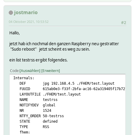
jostmario
04 Oktober 2021, 10:53:52
#2
Hallo,
jetzt hab ich nochmal den ganzen Raspberry neu gestratter
"Sudo reboot" jetzt scheint es weg zu sein.
ein list testrss ergibt folgendes.
Code
Auswählen
Erweitern
Internals:
DEF jpg 192.168.4.5 ./FHEM/test.layout
FUUID 615ab0e3-f33f-2bfa-ac16-62a319405f17b727
LAYOUTFILE ./FHEM/test.layout
NAME testrss
NOTIFYDEV global
NR 1524
NTFY_ORDER 50-testrss
STATE defined
TYPE RSS
fhem: