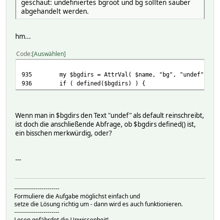
img 0 641 1 png data { plotAsPng("SVG_Wetterstation_2") 
geschaut: undefiniertes bgroot und bg sollten sauber
#text 10 880 Darstellungsbereich 5"
abgehandelt werden.
img 0 841 1 png data { plotAsPng("SVG_Wetterstation") }
#text 10 880 Darstellungsbereich 6"
hm...
img 0 1041 1 png data { plotAsPng("SVG_Wetterstation_3")
style jpg
Code
Auswählen
t 1633888934
useTextAlign 1
useTextWrap 1
935 my $bgdirs = AttrVal( $name, "bg", "undef" ); # 
Attributes:
936 if ( defined($bgdirs) ) {
alias myrss
bgcolor 1C1C1C
size 800x1210
Wenn man in $bgdirs den Text "undef" als default reinschreibt,
ist doch die anschließende Abfrage, ob $bgdirs defined() ist,
ein bisschen merkwürdig, oder?
---
-----------------------
Formuliere die Aufgabe möglichst einfach und
setze die Lösung richtig um - dann wird es auch funktionieren.
-----------------------
Lesen gefährdet die Unwissenheit!