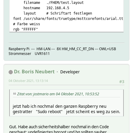
filename ./FHEM/test.layout
hostname 192.168.4.5
layout # Schriftart festlegen
font /usr/share/fonts/truetype/msttcorefonts/arial.ttf
# Farbe weiss
rgb "FFFFFF"
# drei waagerechte Linien
line 0 40 1168 40
line 0 265 400 265
Raspberry Pi --- HM-LAN --- 8X HM_HM_CC_RT_DN --- OWL+USB
line 400 245 800 245
Strommesser UVR1611
line 0 460 800 460
style jpg
Dr. Boris Neubert
Developer
useTextAlign 1
useTextWrap 1
04 Oktober 2021, 13:13:14
#3
Attributes:
DbLogExclude .*
Zitat von: jostmario am 04 Oktober 2021, 10:53:52
jetzt hab ich nochmal den ganzen Raspberry neu
gestratter "Sudo reboot" jetzt scheint es weg zu sein.
Gut. Habe auch sicherheitshalber nochmal in den Code
geschaut: undefiniertes bgroot und bg sollten sauber