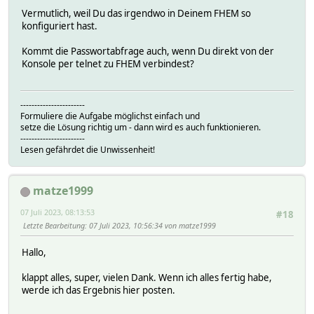
Vermutlich, weil Du das irgendwo in Deinem FHEM so
konfiguriert hast.
Kommt die Passwortabfrage auch, wenn Du direkt von der
Konsole per telnet zu FHEM verbindest?
-----------------------
Formuliere die Aufgabe möglichst einfach und
setze die Lösung richtig um - dann wird es auch funktionieren.
-----------------------
Lesen gefährdet die Unwissenheit!
matze1999
07 Juli 2023, 08:13:53
#18
Letzte Bearbeitung
: 07 Juli 2023, 10:56:34 von matze1999
Hallo,
klappt alles, super, vielen Dank. Wenn ich alles fertig habe,
werde ich das Ergebnis hier posten.