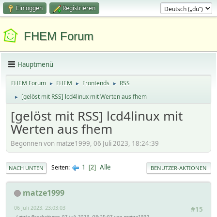
Einloggen
Registrieren
FHEM Forum
Hauptmenü
FHEM Forum
FHEM
Frontends
RSS
►
►
►
[gelöst mit RSS] lcd4linux mit Werten aus fhem
►
[gelöst mit RSS] lcd4linux mit
Werten aus fhem
Begonnen von matze1999, 06 Juli 2023, 18:24:39
1
Alle
Seiten
2
NACH UNTEN
BENUTZER-AKTIONEN
matze1999
06 Juli 2023, 23:03:03
#15
Letzte Bearbeitung
: 07 Juli 2023, 08:15:07 von matze1999