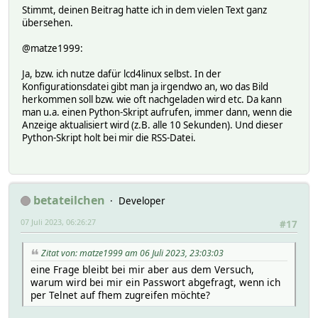
Stimmt, deinen Beitrag hatte ich in dem vielen Text ganz
übersehen.
@matze1999:
Ja, bzw. ich nutze dafür lcd4linux selbst. In der
Konfigurationsdatei gibt man ja irgendwo an, wo das Bild
herkommen soll bzw. wie oft nachgeladen wird etc. Da kann
man u.a. einen Python-Skript aufrufen, immer dann, wenn die
Anzeige aktualisiert wird (z.B. alle 10 Sekunden). Und dieser
Python-Skript holt bei mir die RSS-Datei.
betateilchen
Developer
07 Juli 2023, 06:26:27
#17
Zitat von: matze1999 am 06 Juli 2023, 23:03:03
eine Frage bleibt bei mir aber aus dem Versuch,
warum wird bei mir ein Passwort abgefragt, wenn ich
per Telnet auf fhem zugreifen möchte?