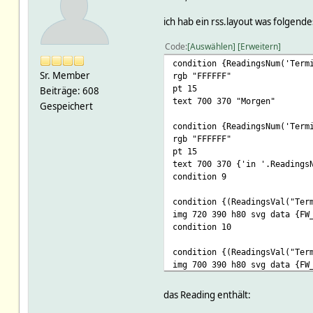
ich hab ein rss.layout was folgende
Code
Auswählen
Erweitern
condition {ReadingsNum('Term
Sr. Member
rgb "FFFFFF"
pt 15
Beiträge: 608
text 700 370 "Morgen"
Gespeichert
condition {ReadingsNum('Term
rgb "FFFFFF"
pt 15
text 700 370 {'in '.Readings
condition 9
condition {(ReadingsVal("Ter
img 720 390 h80 svg data {FW
condition 10
condition {(ReadingsVal("Ter
img 700 390 h80 svg data {FW
condition 11
das Reading enthält: