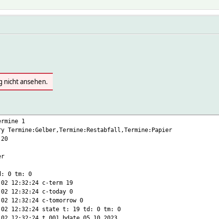
g nicht ansehen.
ermine 1
ry Termine:Gelber,Termine:Restabfall,Termine:Papier
 20
er
d: 0 tm: 0
-02 12:32:24 c-term 19
-02 12:32:24 c-today 0
-02 12:32:24 c-tomorrow 0
-02 12:32:24 state t: 19 td: 0 tm: 0
-02 12:32:24 t_001_bdate 05.10.2023