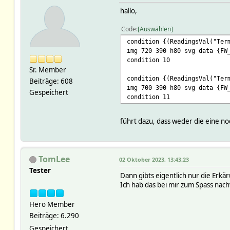
hallo,
Code
Auswählen
condition {(ReadingsVal("Ter
img 720 390 h80 svg data {FW
condition 10
Sr. Member
condition {(ReadingsVal("Ter
Beiträge: 608
img 700 390 h80 svg data {FW
Gespeichert
condition 11
führt dazu, dass weder die eine no
TomLee
02 Oktober 2023, 13:43:23
Tester
Dann gibts eigentlich nur die Erk
Ich hab das bei mir zum Spass nach
Hero Member
Beiträge: 6.290
Gespeichert