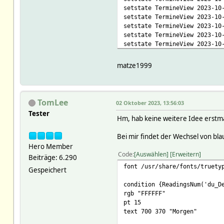
setstate TermineView 2023-10
setstate TermineView 2023-10
setstate TermineView 2023-10
setstate TermineView 2023-10
setstate TermineView 2023-10
setstate TermineView 2023-10
setstate TermineView 2023-10
matze1999
setstate TermineView 2023-10
setstate TermineView 2023-10
setstate TermineView 2023-10
setstate TermineView 2023-10
TomLee
02 Oktober 2023, 13:56:03
setstate TermineView 2023-10
Tester
setstate TermineView 2023-10
Hm, hab keine weitere Idee erstma
setstate TermineView 2023-10
setstate TermineView 2023-10
Bei mir findet der Wechsel von bla
setstate TermineView 2023-10
Hero Member
setstate TermineView 2023-10
Code
Auswählen
Erweitern
Beiträge: 6.290
setstate TermineView 2023-10
font /usr/share/fonts/truety
Gespeichert
setstate TermineView 2023-10
setstate TermineView 2023-10
condition {ReadingsNum('du_D
setstate TermineView 2023-10
rgb "FFFFFF"
setstate TermineView 2023-10
pt 15
setstate TermineView 2023-10
text 700 370 "Morgen"
setstate TermineView 2023-10
setstate TermineView 2023-10