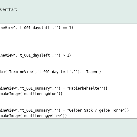
s enthält:
ineView','t_001_daysleft','') == 1}
ineView','t_001_daysleft','') > 1}
Num('TermineView','t_001_daysleft','').' Tagen'}
mineView","t_001_summary","") = "Papierbehaelter")}
_makeImage('muelltonne@blue')}
mineView","t_001_summary","") = "Gelber Sack / gelbe Tonne")}
_makeImage('muelltonne@yellow')}