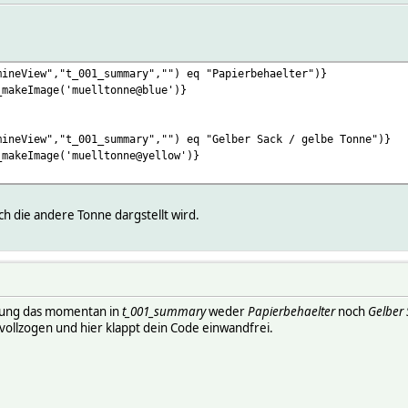
mineView","t_001_summary","") eq "Papierbehaelter")}
_makeImage('muelltonne@blue')}
mineView","t_001_summary","") eq "Gelber Sack / gelbe Tonne")}
_makeImage('muelltonne@yellow')}
ch die andere Tonne dargstellt wird.
ärung das momentan in
t_001_summary
weder
Papierbehaelter
noch
Gelber 
vollzogen und hier klappt dein Code einwandfrei.