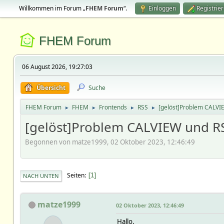
Willkommen im Forum „
FHEM Forum
“.
Einloggen
Registrie
FHEM Forum
06 August 2026, 19:27:03
Übersicht
Suche
FHEM Forum
FHEM
Frontends
RSS
[gelöst]Problem CALVI
►
►
►
►
[gelöst]Problem CALVIEW und R
Begonnen von matze1999, 02 Oktober 2023, 12:46:49
Seiten
1
NACH UNTEN
matze1999
02 Oktober 2023, 12:46:49
Hallo,