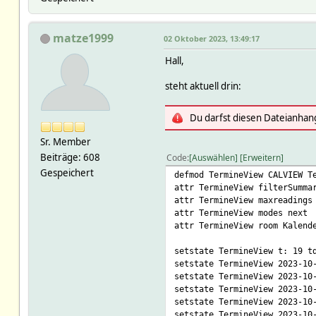
matze1999
02 Oktober 2023, 13:49:17
Hall,
steht aktuell drin:
Du darfst diesen Dateianhan
Sr. Member
Beiträge: 608
Code
Auswählen
Erweitern
Gespeichert
defmod TermineView CALVIEW T
attr TermineView filterSumma
attr TermineView maxreadings
attr TermineView modes next
attr TermineView room Kalend
setstate TermineView t: 19 t
setstate TermineView 2023-10
setstate TermineView 2023-10
setstate TermineView 2023-10
setstate TermineView 2023-10
setstate TermineView 2023-10