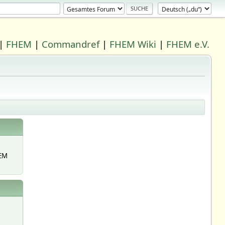
|
FHEM
|
Commandref
|
FHEM Wiki
|
FHEM e.V.
EM