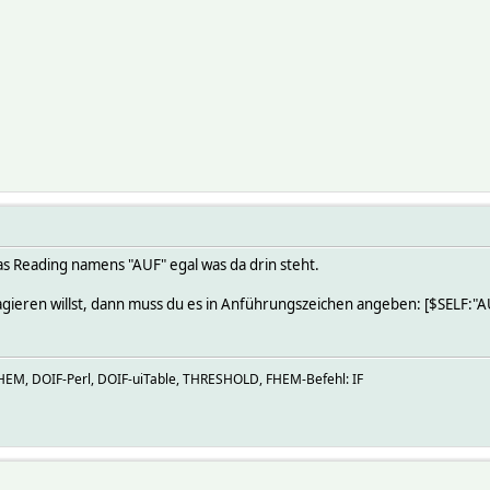
as Reading namens "AUF" egal was da drin steht.
agieren willst, dann muss du es in Anführungszeichen angeben: [$SELF:"A
M, DOIF-Perl, DOIF-uiTable, THRESHOLD, FHEM-Befehl: IF