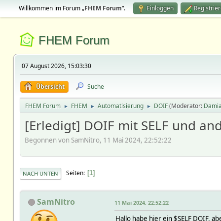
Willkommen im Forum „
FHEM Forum
“.
Einloggen
Registrie
FHEM Forum
07 August 2026, 15:03:30
Übersicht
Suche
FHEM Forum
FHEM
Automatisierung
DOIF
(Moderator:
Dami
►
►
►
[Erledigt] DOIF mit SELF und an
Begonnen von SamNitro, 11 Mai 2024, 22:52:22
Seiten
1
NACH UNTEN
SamNitro
11 Mai 2024, 22:52:22
Hallo habe hier ein $SELF DOIF, ab