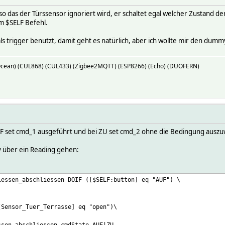
so das der Türssensor ignoriert wird, er schaltet egal welcher Zustand 
em $SELF Befehl.
s trigger benutzt, damit geht es natürlich, aber ich wollte mir den dum
Ocean) (CUL868) (CUL433) (Zigbee2MQTT) (ESP8266) (Echo) (DUOFERN)
AUF set cmd_1 ausgeführt und bei ZU set cmd_2 ohne die Bedingung ausz
 über ein Reading gehen:
iessen_abschliessen DOIF ([$SELF:button] eq "AUF") \
[Sensor_Tuer_Terrasse] eq "open")\
ssen_abschliessen cmdState AUF|ZU