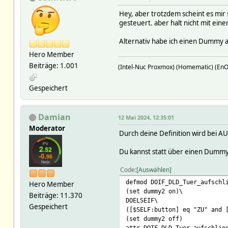
Hey, aber trotzdem scheint es mir 
gesteuert. aber halt nicht mit ein
Alternativ habe ich einen Dummy al
Hero Member
Beiträge: 1.001
(Intel-Nuc Proxmox) (Homematic) (En
Gespeichert
Damian
12 Mai 2024, 12:35:01
Moderator
Durch deine Definition wird bei 
Du kannst statt über einen Dummy
Code
Auswählen
defmod DOIF_DLD_Tuer_aufschl
Hero Member
(set dummy2 on)\
Beiträge: 11.370
DOELSEIF\
Gespeichert
([$SELF:button] eq "ZU" and 
(set dummy2 off)
attr DOIF_DLD_Tuer_aufschlie