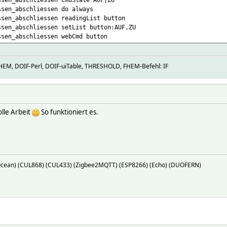
ssen_abschliessen do always
ssen_abschliessen readingList button
ssen_abschliessen setList button:AUF,ZU
ssen_abschliessen webCmd button
M, DOIF-Perl, DOIF-uiTable, THRESHOLD, FHEM-Befehl: IF
lle Arbeit
So funktioniert es.
Ocean) (CUL868) (CUL433) (Zigbee2MQTT) (ESP8266) (Echo) (DUOFERN)