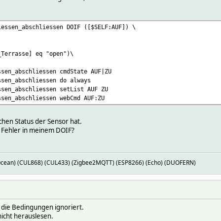
iessen_abschliessen DOIF ([$SELF:AUF]) \
_Terrasse] eq "open")\
ssen_abschliessen cmdState AUF|ZU
ssen_abschliessen do always
ssen_abschliessen setList AUF ZU
ssen_abschliessen webCmd AUF:ZU
lchen Status der Sensor hat.
n Fehler in meinem DOIF?
Ocean) (CUL868) (CUL433) (Zigbee2MQTT) (ESP8266) (Echo) (DUOFERN)
 die Bedingungen ignoriert.
icht herauslesen.