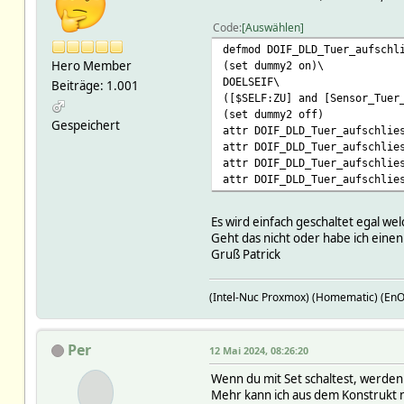
Code
Auswählen
defmod DOIF_DLD_Tuer_aufschl
Hero Member
(set dummy2 on)\
DOELSEIF\
Beiträge: 1.001
([$SELF:ZU] and [Sensor_Tuer
(set dummy2 off)
Gespeichert
attr DOIF_DLD_Tuer_aufschlie
attr DOIF_DLD_Tuer_aufschlie
attr DOIF_DLD_Tuer_aufschlie
attr DOIF_DLD_Tuer_aufschlie
Es wird einfach geschaltet egal we
Geht das nicht oder habe ich eine
Gruß Patrick
(Intel-Nuc Proxmox) (Homematic) (En
Per
12 Mai 2024, 08:26:20
Wenn du mit Set schaltest, werden
Mehr kann ich aus dem Konstrukt n