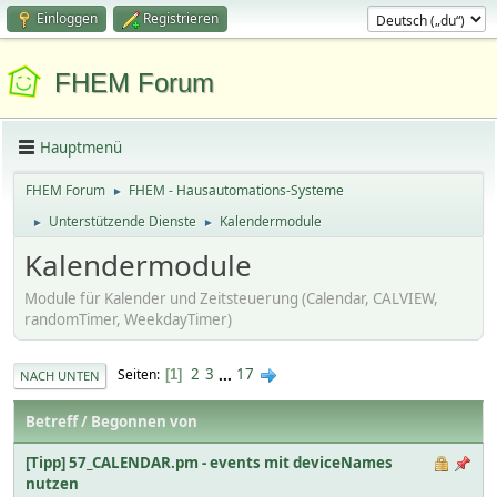
Einloggen
Registrieren
FHEM Forum
Hauptmenü
FHEM Forum
FHEM - Hausautomations-Systeme
►
Unterstützende Dienste
Kalendermodule
►
►
Kalendermodule
Module für Kalender und Zeitsteuerung (Calendar, CALVIEW,
randomTimer, WeekdayTimer)
2
3
...
17
Seiten
1
NACH UNTEN
Betreff
/
Begonnen von
[Tipp] 57_CALENDAR.pm - events mit deviceNames
nutzen