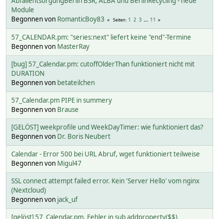
AbfallentsorgungBerlin BSR, ALBA und BerlinRecycling - neue
Module
Begonnen von
RomanticBoy83
1
2
3
...
11
Seiten
57_CALENDAR.pm: "series:next" liefert keine "end"-Termine
Begonnen von
MasterRay
[bug] 57_Calendar.pm: cutoffOlderThan funktioniert nicht mit
DURATION
Begonnen von
betateilchen
57_Calendar.pm PIPE in summery
Begonnen von
Brause
[GELÖST] weekprofile und WeekDayTimer: wie funktioniert das?
Begonnen von
Dr. Boris Neubert
Calendar - Error 500 bei URL Abruf, wget funktioniert teilweise
Begonnen von
Migul47
SSL connect attempt failed error. Kein 'Server Hello' vom nginx
(Nextcloud)
Begonnen von
jack_uf
[gelöst] 57_Calendar.pm, Fehler in sub addproperty($$)