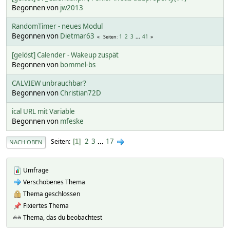
Begonnen von
jw2013
RandomTimer - neues Modul
Begonnen von
Dietmar63
1
2
3
...
41
Seiten
[gelöst] Calender - Wakeup zuspät
Begonnen von
bommel-bs
CALVIEW unbrauchbar?
Begonnen von
Christian72D
ical URL mit Variable
Begonnen von
mfeske
2
3
...
17
Seiten
1
NACH OBEN
Umfrage
Verschobenes Thema
Thema geschlossen
Fixiertes Thema
Thema, das du beobachtest