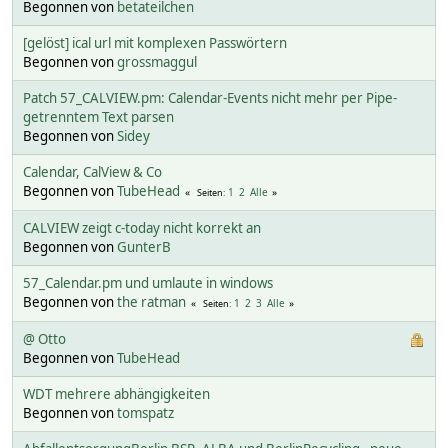
Begonnen von
betateilchen
[gelöst] ical url mit komplexen Passwörtern
Begonnen von
grossmaggul
Patch 57_CALVIEW.pm: Calendar-Events nicht mehr per Pipe-
getrenntem Text parsen
Begonnen von
Sidey
Calendar, CalView & Co
Begonnen von
TubeHead
1
2
Alle
Seiten
CALVIEW zeigt c-today nicht korrekt an
Begonnen von
GunterB
57_Calendar.pm und umlaute in windows
Begonnen von
the ratman
1
2
3
Alle
Seiten
@ Otto
Begonnen von
TubeHead
WDT mehrere abhängigkeiten
Begonnen von
tomspatz