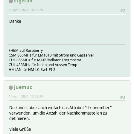
stgeran
15 April 2024, 10:55:24
#2
Danke
FHEM auf Raspberry
CSM 866MHz für EM1010 mit Strom und Gaszähler
CUL 866MHz für MAX! Radiator Thermostat
CUL 433MHz für Innen und Aussen Temp
HMLAN für HM-LC-Sw1-PI-2
juemuc
15 April 2024, 13:38:24
#3
Du kannst aber auch einfach das Attribut "stripnumber"
verwenden, um die Anzahl der Nachkommastellen zu
definieren.
Viele Grüße