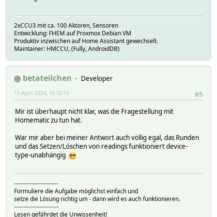
2xCCU3 mit ca. 100 Aktoren, Sensoren
Entwicklung: FHEM auf Proxmox Debian VM
Produktiv inzwischen auf Home Assistant gewechselt.
Maintainer: HMCCU, (Fully, AndroidDB)
betateilchen
Developer
15 April 2024, 18:32:15
#5
Mir ist überhaupt nicht klar, was die Fragestellung mit
Homematic zu tun hat.
War mir aber bei meiner Antwort auch völlig egal, das Runden
und das Setzen/Löschen von readings funktioniert device-
type-unabhängig
-----------------------
Formuliere die Aufgabe möglichst einfach und
setze die Lösung richtig um - dann wird es auch funktionieren.
-----------------------
Lesen gefährdet die Unwissenheit!