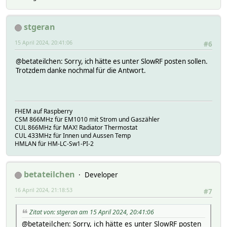
stgeran
15 April 2024, 20:41:06
#6
@betateilchen: Sorry, ich hätte es unter SlowRF posten sollen.
Trotzdem danke nochmal für die Antwort.
FHEM auf Raspberry
CSM 866MHz für EM1010 mit Strom und Gaszähler
CUL 866MHz für MAX! Radiator Thermostat
CUL 433MHz für Innen und Aussen Temp
HMLAN für HM-LC-Sw1-PI-2
betateilchen
Developer
16 April 2024, 21:18:53
#7
Zitat von: stgeran am 15 April 2024, 20:41:06
@betateilchen: Sorry, ich hätte es unter SlowRF posten