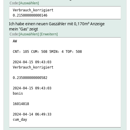
Code
Auswählen
Verbrauch_korrigiert
0.215000000000146
Ich habe einen neuen Gaszähler mit 0,170m³ Anzeige
mein "Gas" zeigt
Code
Auswählen
Erweitern
AW
CNT: 105 CUM: 508 5MIN: 4 TOP: 508
2024-04-15 09:43:03
Verbrauch_korrigiert
0.235000000000582
2024-04-15 09:43:03
basis
16014818
2024-04-14 06:49:33
cum_day
CUM_DAY: 1.895 CUM: 28452.455 COST: 0.00