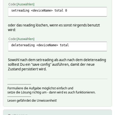
1713166982
Code
Auswählen
2024-04-15 09:43:03
setreading <deviceName> total 0
oder das reading löschen, wenn es sonst nirgends benutzt
wird:
Code
Auswählen
deletereading <deviceName> total
Sowohl nach dem setreading als auch nach dem deletereading
solltest Du ein "save config" ausführen, damit der neue
Zustand persistiert wird.
-----------------------
Formuliere die Aufgabe möglichst einfach und
setze die Lösung richtig um - dann wird es auch funktionieren.
-----------------------
Lesen gefährdet die Unwissenheit!