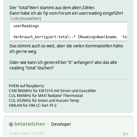
Der "total"Wert stammt aus dem alten Zähler.
2024-04-15 00:01:47
Dann habe ich als Tip vom Forum ein userreading eingeführt
cum_month
Code
Auswählen
userReadings
CUM_MONTH: 254.765 CUM: 28397.170 COST: 0.00
Verbrauch_korrigiert:total:.* {ReadingsNum($name, 'total'
2024-04-01 00:02:58
current
Das stimmt auch so weit, aber die vielen Kommastellen hätte
ich gerne weg.
0.02
Oder wie kann ich generell bei "0" anfangen? also das alte
2024-04-15 09:43:03
reading "total" löschen?
current_cnt
4
FHEM auf Raspberry
CSM 866MHz für EM1010 mit Strom und Gaszähler
2024-04-15 09:43:03
CUL 866MHz für MAX! Radiator Thermostat
peak
CUL 433MHz für Innen und Aussen Temp
HMLAN für HM-LC-Sw1-PI-2
0.0295275590551181
2024-04-15 09:43:03
betateilchen
Developer
peak_cnt
15 April 2024, 10:15:03
#1