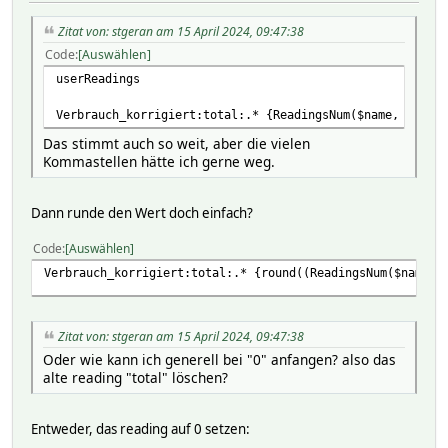
508
Zitat von: stgeran am 15 April 2024, 09:47:38
2024-04-15 09:43:03
Code
Auswählen
seqno
userReadings
105
Verbrauch_korrigiert:total:.* {ReadingsNum($name, 'total
2024-04-15 09:43:03
Das stimmt auch so weit, aber die vielen
state
Kommastellen hätte ich gerne weg.
CNT: 105 CUM: 28453.630 5MIN: 0.020 TOP: 0.030
Dann runde den Wert doch einfach?
2024-04-15 09:43:03
total
Code
Auswählen
28453.63
Verbrauch_korrigiert:total:.* {round((ReadingsNum($name, 
2024-04-15 09:43:03
total_cnt
Zitat von: stgeran am 15 April 2024, 09:47:38
Oder wie kann ich generell bei "0" anfangen? also das
508
alte reading "total" löschen?
2024-04-15 09:43:03
tsecs
Entweder, das reading auf 0 setzen: