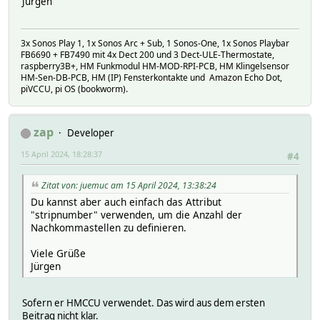
Jürgen
3x Sonos Play 1, 1x Sonos Arc + Sub, 1 Sonos-One, 1x Sonos Playbar
FB6690 + FB7490 mit 4x Dect 200 und 3 Dect-ULE-Thermostate,
raspberry3B+, HM Funkmodul HM-MOD-RPI-PCB, HM Klingelsensor
HM-Sen-DB-PCB, HM (IP) Fensterkontakte und Amazon Echo Dot,
piVCCU, pi OS (bookworm).
zap
Developer
15 April 2024, 18:28:37
#4
Zitat von: juemuc am 15 April 2024, 13:38:24
Du kannst aber auch einfach das Attribut
"stripnumber" verwenden, um die Anzahl der
Nachkommastellen zu definieren.
Viele Grüße
Jürgen
Sofern er HMCCU verwendet. Das wird aus dem ersten
Beitrag nicht klar.