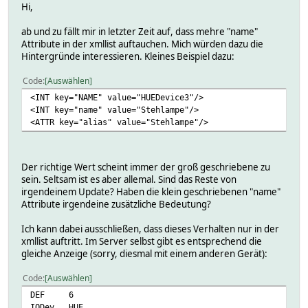
Hi,
ab und zu fällt mir in letzter Zeit auf, dass mehre "name"
Attribute in der xmllist auftauchen. Mich würden dazu die
Hintergründe interessieren. Kleines Beispiel dazu:
Code
Auswählen
<INT key="NAME" value="HUEDevice3"/>
<INT key="name" value="Stehlampe"/>
<ATTR key="alias" value="Stehlampe"/>
Der richtige Wert scheint immer der groß geschriebene zu
sein. Seltsam ist es aber allemal. Sind das Reste von
irgendeinem Update? Haben die klein geschriebenen "name"
Attribute irgendeine zusätzliche Bedeutung?
Ich kann dabei ausschließen, dass dieses Verhalten nur in der
xmllist auftritt. Im Server selbst gibt es entsprechend die
gleiche Anzeige (sorry, diesmal mit einem anderen Gerät):
Code
Auswählen
DEF
6
IODev
HUE