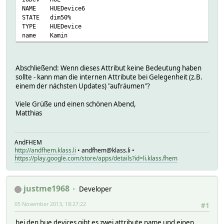
NAME
HUEDevice6
STATE
dim50%
TYPE
HUEDevice
name
Kamin
Abschließend: Wenn dieses Attribut keine Bedeutung haben
sollte - kann man die internen Attribute bei Gelegenheit (z.B.
einem der nächsten Updates) "aufräumen"?
Viele Grüße und einen schönen Abend,
Matthias
AndFHEM
http://andfhem.klass.li
• andfhem@klass.li •
https://play.google.com/store/apps/details?id=li.klass.fhem
justme1968
Developer
05 November 2013, 18:27:22
#1
bei den hue devices gibt es zwei attribute name und einen