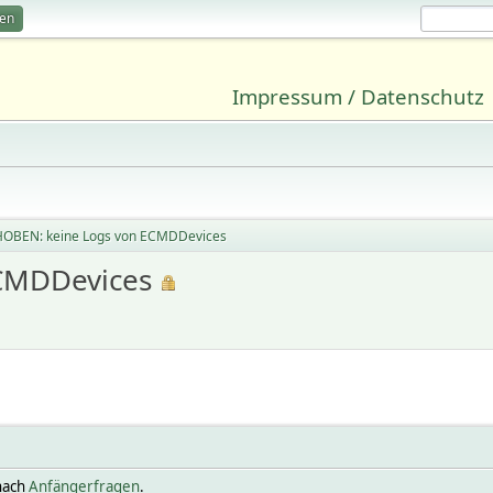
ren
Impressum / Datenschutz
OBEN: keine Logs von ECMDDevices
CMDDevices
nach
Anfängerfragen
.