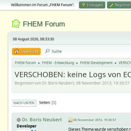
Willkommen im Forum „
FHEM Forum
“.
Einloggen
Registrie
FHEM Forum
08 August 2026, 08:33:30
Übersicht
Suche
FHEM Forum
FHEM - Entwicklung
FHEM Development
VERSCH
►
►
►
VERSCHOBEN: keine Logs von E
Begonnen von Dr. Boris Neubert, 08 November 2013, 19:30:57
Seiten
1
NACH UNTEN
Dr. Boris Neubert
08 November 2013, 19:30:57
Developer
Dieses Thema wurde verschoben 