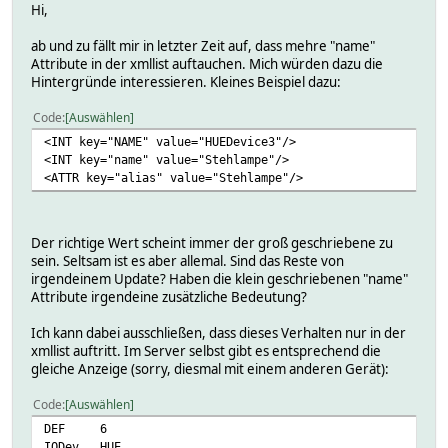
Hi,
ab und zu fällt mir in letzter Zeit auf, dass mehre "name"
Attribute in der xmllist auftauchen. Mich würden dazu die
Hintergründe interessieren. Kleines Beispiel dazu:
Code
Auswählen
<INT key="NAME" value="HUEDevice3"/>
<INT key="name" value="Stehlampe"/>
<ATTR key="alias" value="Stehlampe"/>
Der richtige Wert scheint immer der groß geschriebene zu
sein. Seltsam ist es aber allemal. Sind das Reste von
irgendeinem Update? Haben die klein geschriebenen "name"
Attribute irgendeine zusätzliche Bedeutung?
Ich kann dabei ausschließen, dass dieses Verhalten nur in der
xmllist auftritt. Im Server selbst gibt es entsprechend die
gleiche Anzeige (sorry, diesmal mit einem anderen Gerät):
Code
Auswählen
DEF
6
IODev
HUE