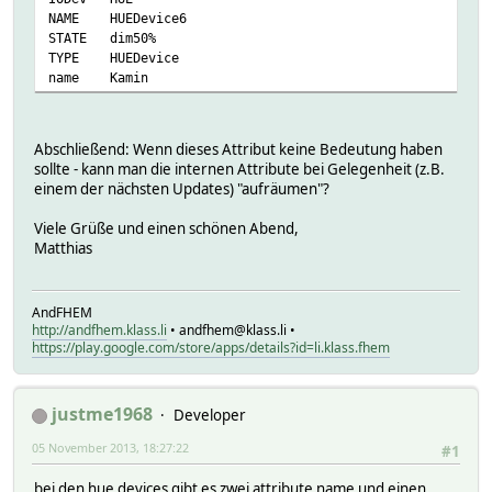
NAME
HUEDevice6
STATE
dim50%
TYPE
HUEDevice
name
Kamin
Abschließend: Wenn dieses Attribut keine Bedeutung haben
sollte - kann man die internen Attribute bei Gelegenheit (z.B.
einem der nächsten Updates) "aufräumen"?
Viele Grüße und einen schönen Abend,
Matthias
AndFHEM
http://andfhem.klass.li
• andfhem@klass.li •
https://play.google.com/store/apps/details?id=li.klass.fhem
justme1968
Developer
05 November 2013, 18:27:22
#1
bei den hue devices gibt es zwei attribute name und einen