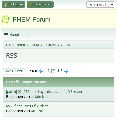
Einloggen
Registrieren
FHEM Forum
Hauptmenü
FHEM Forum
FHEM
Frontends
RSS
►
►
►
RSS
1
2
4
5
Seiten
3
NACH UNTEN
Betreff
/
Begonnen von
[patch] 02_RSS.pm - Layouts aus configDB lesen
Begonnen von
betateilchen
RSS , finde layout file nicht
Begonnen von
satprofi