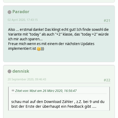
Parador
02 April 2020, 17:43:15
#21
Also ... erstmal danke! Das klingt echt gut! Ich finde sowohl die
Variante mit "today" als auch "+2" klasse, das "today +2" würde
ich mir auch sparen...
Freue mich wenn es mit einem der nächsten Updates
implementiert ist
)))
dennisk
20 September 2020, 09:46:43
#22
Zitat von: Wzut am 26 März 2020, 16:56:47
schau mal auf den Download Zähler , z.Z. bei 9 und du
bist der Erste der überhaupt ein Feedback gibt ....