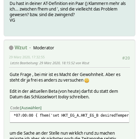
Du hast in deiner AT-Definition ein Paar () Klammern mehr als
ich... zwischen fhem und ', sind die vielleicht das Problem
gewesen? bzw. sind die zwingend?
VG
Wzut
Moderator
29 März 2020, 17:32:55
#20
Letzte Bearbeitung
: 29 März 2020, 18:15:52 von Wzut
Gute Frage , bei mir ist es Macht der Gewohnheit. Aber es
steht dir ja frei es anders zu versuchen
Edit in der aktuellen Beta (von heute) darfst du statt dem
Datum das Schlüsselwort
today
schreiben.
Code
Auswählen
*07:00:00 { fhem('set HKT_EG_A,HKT_EG_B desiredTemperatur
um die Sache an der Stelle nun wirklich rund zu machen
müsste ich aber als nächstes noch die Zeitangabe relativ