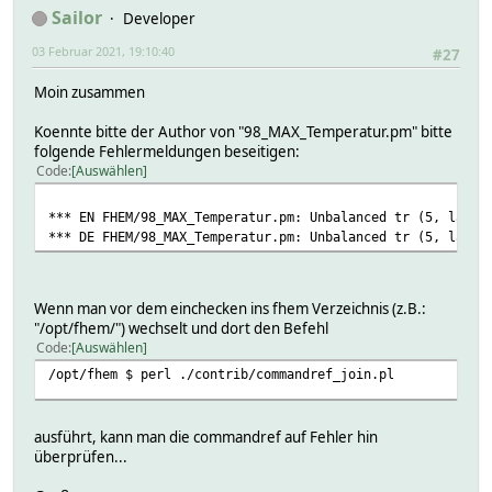
Sailor
Developer
03 Februar 2021, 19:10:40
#27
Moin zusammen
Koennte bitte der Author von "98_MAX_Temperatur.pm" bitte
folgende Fehlermeldungen beseitigen:
Code
Auswählen
*** EN FHEM/98_MAX_Temperatur.pm: Unbalanced tr (5, last 
*** DE FHEM/98_MAX_Temperatur.pm: Unbalanced tr (5, last 
Wenn man vor dem einchecken ins fhem Verzeichnis (z.B.:
"/opt/fhem/") wechselt und dort den Befehl
Code
Auswählen
/opt/fhem $ perl ./contrib/commandref_join.pl
ausführt, kann man die commandref auf Fehler hin
überprüfen...