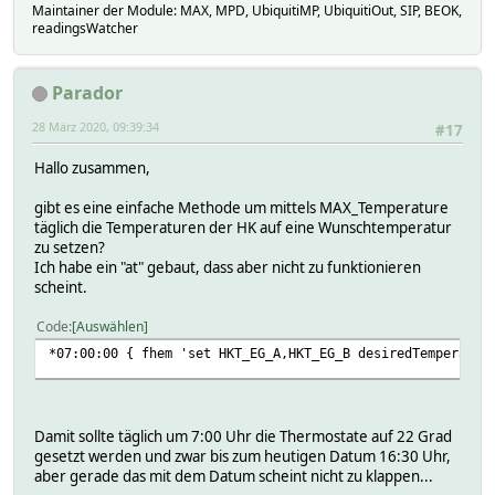
Maintainer der Module: MAX, MPD, UbiquitiMP, UbiquitiOut, SIP, BEOK,
readingsWatcher
Parador
28 März 2020, 09:39:34
#17
Hallo zusammen,
gibt es eine einfache Methode um mittels MAX_Temperature
täglich die Temperaturen der HK auf eine Wunschtemperatur
zu setzen?
Ich habe ein "at" gebaut, dass aber nicht zu funktionieren
scheint.
Code
Auswählen
*07:00:00 { fhem 'set HKT_EG_A,HKT_EG_B desiredTemperatur
Damit sollte täglich um 7:00 Uhr die Thermostate auf 22 Grad
gesetzt werden und zwar bis zum heutigen Datum 16:30 Uhr,
aber gerade das mit dem Datum scheint nicht zu klappen...