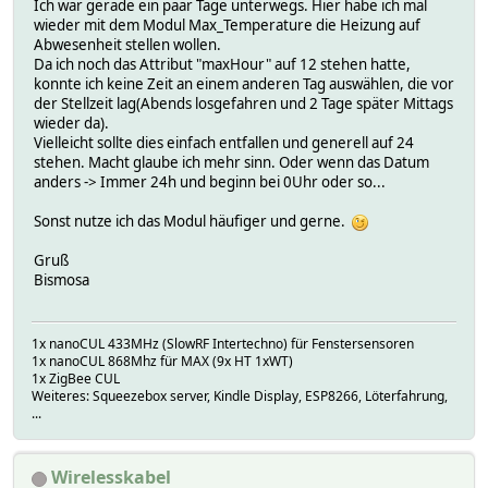
Ich war gerade ein paar Tage unterwegs. Hier habe ich mal
wieder mit dem Modul Max_Temperature die Heizung auf
Abwesenheit stellen wollen.
Da ich noch das Attribut "maxHour" auf 12 stehen hatte,
konnte ich keine Zeit an einem anderen Tag auswählen, die vor
der Stellzeit lag(Abends losgefahren und 2 Tage später Mittags
wieder da).
Vielleicht sollte dies einfach entfallen und generell auf 24
stehen. Macht glaube ich mehr sinn. Oder wenn das Datum
anders -> Immer 24h und beginn bei 0Uhr oder so...
Sonst nutze ich das Modul häufiger und gerne.
Gruß
Bismosa
1x nanoCUL 433MHz (SlowRF Intertechno) für Fenstersensoren
1x nanoCUL 868Mhz für MAX (9x HT 1xWT)
1x ZigBee CUL
Weiteres: Squeezebox server, Kindle Display, ESP8266, Löterfahrung,
...
Wirelesskabel