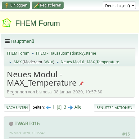
Einloggen
Registrieren
FHEM Forum
Hauptmenü
FHEM Forum
FHEM - Hausautomations-Systeme
►
MAX
(Moderator:
Wzut
)
Neues Modul - MAX_Temperature
►
►
Neues Modul -
MAX_Temperature
Begonnen von bismosa, 08 Januar 2020, 10:57:30
1
3
Alle
Seiten
2
NACH UNTEN
BENUTZER-AKTIONEN
TWART016
26 März 2020, 13:25:42
#15