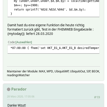
my (undef,undef,undef,$d,$m,$y) = localtime(gettimeofda
$m++; $y+=1900;
return sprintf('%02d.%02d.%04d', $d,$m,$y);
}
Damit hast du eine eigene Funktion die heute richtig
formatiert zurück gibt, Test in der FHEMWEB Eingabezeile :
{mytoday()} liefert 28.03.2020
Code
Auswählen
*07:00:00 { fhem('set HKT_EG_A,HKT_EG_B desiredTemperatur
Maintainer der Module: MAX, MPD, UbiquitiMP, UbiquitiOut, SIP, BEOK,
readingsWatcher
Parador
28 März 2020, 17:05:06
#19
Danke Wzut!