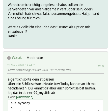
Wenn ich mich richtig eingelesen habe, sollten die
verwendeten Variablen allgemein verfügbar sein, oder?
Vermutlich hab ich was falsch zusammengebaut. Hat jemand
eine Lösung für mich?
Wäre es vielleicht eine Idee das "Heute" als Option mit
einzubauen?
Danke!
Wzut
Moderator
28 März 2020, 14:44:01
#18
Letzte Bearbeitung
: 28 März 2020, 14:47:29 von Wzut
eigentlich sollte dein at passen
Über ein Schlüsselwort Heute bzw Today kann man ich mal
nachdenken. Du kannst dir aber auch sofort selbst helfen,
leg das in deiner 99_myUtils ab :
Code
Auswählen
sub mytoday
{