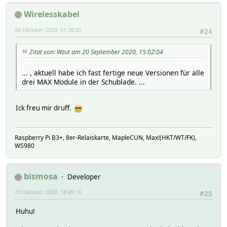
Wirelesskabel
20 Oktober 2020, 01:36:55
#24
Zitat von: Wzut am 20 September 2020, 15:02:04
... , aktuell habe ich fast fertige neue Versionen für alle
drei MAX Module in der Schublade. ...
Ick freu mir druff.
Raspberry Pi B3+, 8er-Relaiskarte, MapleCUN, Max!(HKT/WT/FK),
WS980
bismosa
Developer
20 Oktober 2020, 18:49:16
#25
Huhu!