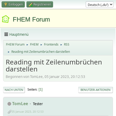
Einloggen
Registrieren
FHEM Forum
Hauptmenü
FHEM Forum
FHEM
Frontends
RSS
►
►
►
Reading mit Zeilenumbrüchen darstellen
►
Reading mit Zeilenumbrüchen
darstellen
Begonnen von TomLee, 05 Januar 2023, 20:12:53
Seiten
1
NACH UNTEN
BENUTZER-AKTIONEN
TomLee
Tester
05 Januar 2023, 20:12:53