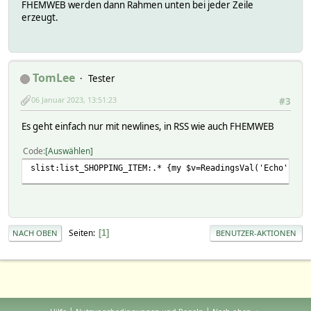
FHEMWEB werden dann Rahmen unten bei jeder Zeile
erzeugt.
TomLee
Tester
06 Januar 2023, 13:51:23
#3
Es geht einfach nur mit newlines, in RSS wie auch FHEMWEB
Code
Auswählen
slist:list_SHOPPING_ITEM:.* {my $v=ReadingsVal('Echo','li
Seiten
1
NACH OBEN
BENUTZER-AKTIONEN