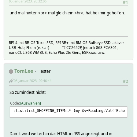
05 Januar 2023, 20:32:06
#1
und mal hinter <br> mal gleich ein <hr>, hat bei mir geholfen.
RPI 4 mit RB-OS Trixie SSD, RPI 3B+ mit RM-OS Bullseye SSD, aktiver
USB-Hub, Fhem (is klar) TI CC2652P, JeeLink 868 PCA301,
nanoCUL 868 WMBUS, Echo Plus 2te Gen., ESPxxxx, usw.
TomLee
Tester
05 Januar 2023, 20:46:44
#2
So zumindest nicht:
Code
Auswählen
slist:list_SHOPPING_ITEM:.* {my $v=ReadingsVal('Echo','li
Damit wird weiterhin das HTML in RSS angezeigt und in