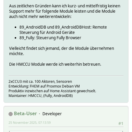
Aus zeitlichen Gründen kann ich kurz- und mittelfristig keinen
Support mehr für folgende Module leisten und die Module
auch nicht mehr weiterentwickeln:
89_AndroidDB und 89_AndroidDBHost: Remote
Steuerung für Android Geräte
89_Fully: Steuerung Fully Browser
Vielleicht findet sich jemand, der die Module übernehmen
möchte.
Die HMCCU Module werde ich weiterhin betreuen.
2xCCU3 mit ca. 100 Aktoren, Sensoren
Entwicklung: FHEM auf Proxmox Debian VM
Produktiv inzwischen auf Home Assistant gewechselt.
Maintainer: HMCCU, (Fully, AndroidDB)
Beta-User
Developer
25 November 2025, 07:13:59
#1