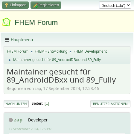
Einloggen
Registrieren
FHEM Forum
Hauptmenü
FHEM Forum
FHEM - Entwicklung
FHEM Development
►
►
Maintainer gesucht für 89_AndroidDBxx und 89_Fully
►
Maintainer gesucht für
89_AndroidDBxx und 89_Fully
Begonnen von zap, 17 September 2024, 12:53:46
Seiten
1
NACH UNTEN
BENUTZER-AKTIONEN
zap
Developer
17 September 2024, 12:53:46