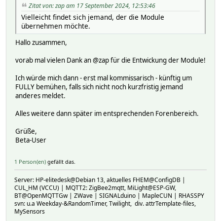
Zitat von: zap am 17 September 2024, 12:53:46
Vielleicht findet sich jemand, der die Module
übernehmen möchte.
Hallo zusammen,
vorab mal vielen Dank an @zap für die Entwickung der Module!
Ich würde mich dann - erst mal kommissarisch - künftig um
FULLY bemühen, falls sich nicht noch kurzfristig jemand
anderes meldet.
Alles weitere dann später im entsprechenden Forenbereich.
Grüße,
Beta-User
1 Person(en)
gefällt das.
Server: HP-elitedesk@Debian 13, aktuelles FHEM@ConfigDB |
CUL_HM (VCCU) | MQTT2: ZigBee2mqtt, MiLight@ESP-GW,
BT@OpenMQTTGw | ZWave | SIGNALduino | MapleCUN | RHASSPY
svn: u.a Weekday-&RandomTimer, Twilight, div. attrTemplate-files,
MySensors