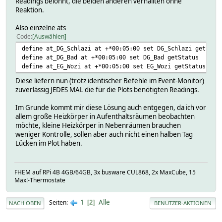
Readings belohnt, die beiden anderen verhallten ohne
Reaktion.
Also einzelne ats
Code
Auswählen
define at_DG_Schlazi at +*00:05:00 set DG_Schlazi getStat
define at_DG_Bad at +*00:05:00 set DG_Bad getStatus
define at_EG_Wozi at +*00:05:00 set EG_Wozi getStatus
Diese liefern nun (trotz identischer Befehle im Event-Monitor)
zuverlässig JEDES MAL die für die Plots benötigten Readings.
Im Grunde kommt mir diese Lösung auch entgegen, da ich vor
allem große Heizkörper in Aufenthaltsräumen beobachten
möchte, kleine Heizkörper in Nebenräumen brauchen
weniger Kontrolle, sollen aber auch nicht einen halben Tag
Lücken im Plot haben.
FHEM auf RPi 4B 4GB/64GB, 3x busware CUL868, 2x MaxCube, 15
Max!-Thermostate
1
Alle
Seiten
2
NACH OBEN
BENUTZER-AKTIONEN