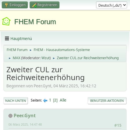
Einloggen
Registrieren
FHEM Forum
Hauptmenü
FHEM Forum
FHEM - Hausautomations-Systeme
►
MAX
(Moderator:
Wzut
)
Zweiter CUL zur Reichweitenerhöhung
►
►
Zweiter CUL zur
Reichweitenerhöhung
Begonnen von Peer.Gynt, 04 März 2025, 16:42:12
1
Alle
Seiten
2
NACH UNTEN
BENUTZER-AKTIONEN
Peer.Gynt
06 März 2025, 14:47:48
#15