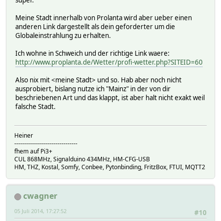
Meine Stadt innerhalb von Prolanta wird aber ueber einen
anderen Link dargestellt als dein geforderter um die
Globaleinstrahlung zu erhalten.
Ich wohne in Schweich und der richtige Link waere:
http://www.proplanta.de/Wetter/profi-wetter.php?SITEID=60
Also nix mit <meine Stadt> und so. Hab aber noch nicht
ausprobiert, bislang nutze ich "Mainz" in der von dir
beschriebenen Art und das klappt, ist aber halt nicht exakt weil
falsche Stadt.
Heiner
--------------------------------
fhem auf Pi3+
CUL 868MHz, Signalduino 434MHz, HM-CFG-USB
HM, THZ, Kostal, Somfy, Conbee, Pytonbinding, FritzBox, FTUI, MQTT2
cwagner
05 Juli 2014, 17:27:52
#10