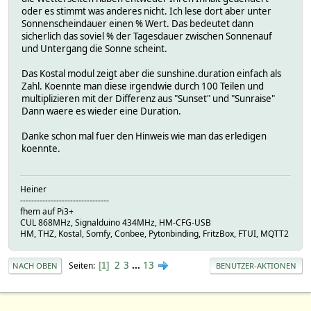
oder es stimmt was anderes nicht. Ich lese dort aber unter
Sonnenscheindauer einen % Wert. Das bedeutet dann
sicherlich das soviel % der Tagesdauer zwischen Sonnenauf
und Untergang die Sonne scheint.
Das Kostal modul zeigt aber die sunshine.duration einfach als
Zahl. Koennte man diese irgendwie durch 100 Teilen und
multiplizieren mit der Differenz aus "Sunset" und "Sunraise"
Dann waere es wieder eine Duration.
Danke schon mal fuer den Hinweis wie man das erledigen
koennte.
Heiner
--------------------------------
fhem auf Pi3+
CUL 868MHz, Signalduino 434MHz, HM-CFG-USB
HM, THZ, Kostal, Somfy, Conbee, Pytonbinding, FritzBox, FTUI, MQTT2
2
3
...
13
Seiten
1
NACH OBEN
BENUTZER-AKTIONEN