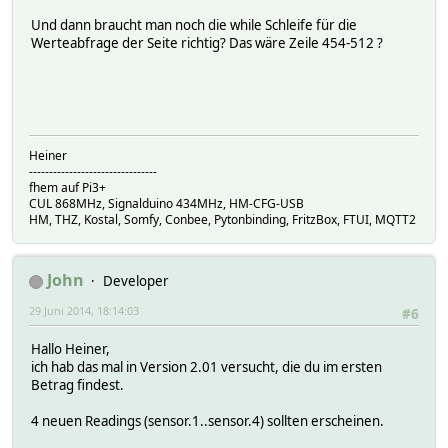
my $request = HTTP::Request->new( 'GET', $URL, $header
Und dann braucht man noch die while Schleife für die
my $response = $agent->request($request);
Werteabfrage der Seite richtig? Das wäre Zeile 454-512 ?
$err_log .= "Can't get $URL -- " . $response->status_l
unless $response->is_success;
if ( $err_log ne "" )
{
KOSTALPIKO_Log $hash, 1, $err_log;
Heiner
return "";
--------------------------------
}
fhem auf Pi3+
return $response->content;
CUL 868MHz, Signalduino 434MHz, HM-CFG-USB
}
HM, THZ, Kostal, Somfy, Conbee, Pytonbinding, FritzBox, FTUI, MQTT2
#####################################
John
Developer
29 Juni 2014, 18:14:03
#6
Hallo Heiner,
ich hab das mal in Version 2.01 versucht, die du im ersten
Betrag findest.
4 neuen Readings (sensor.1..sensor.4) sollten erscheinen.