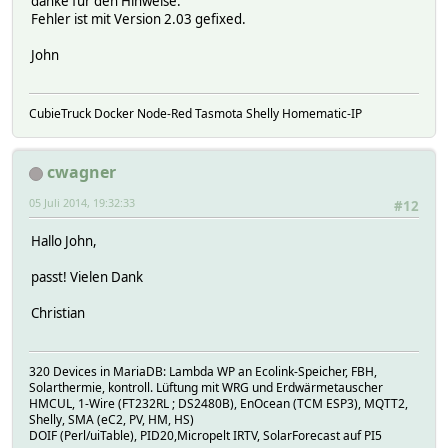
danke für den Hinweise.
Fehler ist mit Version 2.03 gefixed.
John
CubieTruck Docker Node-Red Tasmota Shelly Homematic-IP
cwagner
05 Juli 2014, 19:32:33
#12
Hallo John,
passt! Vielen Dank
Christian
320 Devices in MariaDB: Lambda WP an Ecolink-Speicher, FBH,
Solarthermie, kontroll. Lüftung mit WRG und Erdwärmetauscher
HMCUL, 1-Wire (FT232RL ; DS2480B), EnOcean (TCM ESP3), MQTT2,
Shelly, SMA (eC2, PV, HM, HS)
DOIF (Perl/uiTable), PID20,Micropelt IRTV, SolarForecast auf PI5