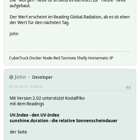
Die "Morgen"-Seite ist strukturell identisch zur "Heute"-Seite
aufgebaut.
Der Wert erscheint im Reading Global.Radiation, ab es ist eben
der Wert für den nächsten Tag.
John
CubieTruck Docker Node-Red Tasmota Shelly Homematic-IP
John
Developer
05 Juli 2014, 12:46:05
#8
Mit Version 2.02 unterstützt KostalPiko
mit dem Readings
UV.Index - den UV-Index
sunshine.duration - die relative Sonnenscheindauer
der Seite