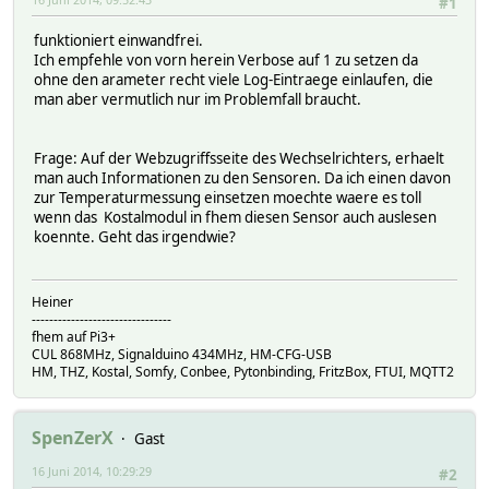
#1
funktioniert einwandfrei.
Ich empfehle von vorn herein Verbose auf 1 zu setzen da
ohne den arameter recht viele Log-Eintraege einlaufen, die
man aber vermutlich nur im Problemfall braucht.
Frage: Auf der Webzugriffsseite des Wechselrichters, erhaelt
man auch Informationen zu den Sensoren. Da ich einen davon
zur Temperaturmessung einsetzen moechte waere es toll
wenn das Kostalmodul in fhem diesen Sensor auch auslesen
koennte. Geht das irgendwie?
Heiner
--------------------------------
fhem auf Pi3+
CUL 868MHz, Signalduino 434MHz, HM-CFG-USB
HM, THZ, Kostal, Somfy, Conbee, Pytonbinding, FritzBox, FTUI, MQTT2
SpenZerX
Gast
16 Juni 2014, 10:29:29
#2