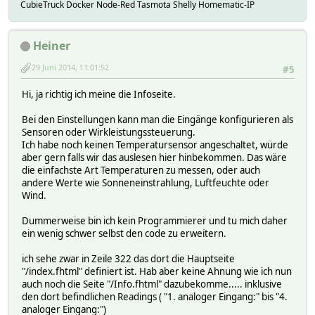
CubieTruck Docker Node-Red Tasmota Shelly Homematic-IP
Heiner
29 Juni 2014, 11:01:52
#5
Hi, ja richtig ich meine die Infoseite.
Bei den Einstellungen kann man die Eingänge konfigurieren als
Sensoren oder Wirkleistungssteuerung.
Ich habe noch keinen Temperatursensor angeschaltet, würde
aber gern falls wir das auslesen hier hinbekommen. Das wäre
die einfachste Art Temperaturen zu messen, oder auch
andere Werte wie Sonneneinstrahlung, Luftfeuchte oder
Wind.
Dummerweise bin ich kein Programmierer und tu mich daher
ein wenig schwer selbst den code zu erweitern.
ich sehe zwar in Zeile 322 das dort die Hauptseite
"/index.fhtml" definiert ist. Hab aber keine Ahnung wie ich nun
auch noch die Seite "/Info.fhtml" dazubekomme..... inklusive
den dort befindlichen Readings ( "1. analoger Eingang:" bis "4.
analoger Eingang:")