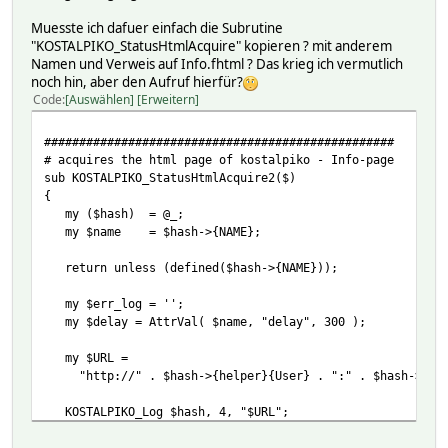
Muesste ich dafuer einfach die Subrutine
"KOSTALPIKO_StatusHtmlAcquire" kopieren ? mit anderem
Namen und Verweis auf Info.fhtml ? Das krieg ich vermutlich
noch hin, aber den Aufruf hierfür?
Code
Auswählen
Erweitern
##################################################
# acquires the html page of kostalpiko - Info-page
sub KOSTALPIKO_StatusHtmlAcquire2($)
{
my ($hash) = @_;
my $name = $hash->{NAME};
return unless (defined($hash->{NAME}));
my $err_log = '';
my $delay = AttrVal( $name, "delay", 300 );
my $URL =
"http://" . $hash->{helper}{User} . ":" . $hash->{helpe
KOSTALPIKO_Log $hash, 4, "$URL";
my $agent = LWP::UserAgent->new( env_proxy => 1, keep_a
my $header = HTTP::Request->new( GET => $URL );