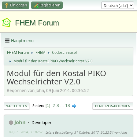
Einloggen
Registrieren
FHEM Forum
Hauptmenü
FHEM Forum
FHEM
Codeschnipsel
►
►
Modul für den Kostal PIKO Wechselrichter V2.0
►
Modul für den Kostal PIKO
Wechselrichter V2.0
Begonnen von John, 09 Juni 2014, 00:36:52
2
3
...
13
Seiten
1
NACH UNTEN
BENUTZER-AKTIONEN
John
Developer
09 Juni 2014, 00:36:52
Letzte Bearbeitung
: 31 Oktober 2017, 20:22:54 von John