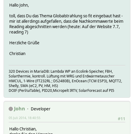
Hallo John,
toll, dass Du das Thema Globalstrahlung so fit eingebaut hast -
mir ist allerdings aufgefallen, dass die Nachkommawerte beim
Reading abgeschnitten werden (heute: Auf der Website 7.7,
reading 7)
Herzliche Grüße
Christian
320 Devices in MariaDB: Lambda WP an Ecolink-Speicher, FBH,
Solarthermie, kontroll. Lüftung mit WRG und Erdwärmetauscher
HMCUL, 1-Wire (FT232RL ; DS2480B), EnOcean (TCM ESP3), MQTT2,
Shelly, SMA (eC2, PV, HM, HS)
DOIF (Perl/uiTable), PID20,Micropelt IRTV, SolarForecast auf PI5
John
Developer
05 Juli 2014, 18:40:55
#11
Hallo Christian,