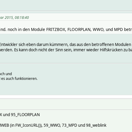
uar 2015, 08:18:40
nd. noch in den Module FRITZBOX, FLOORPLAN, WWO, und MPD betro
n Entwickler sich eben darum kümmern, das aus den betroffenen Modulen
en. Es kann doch nicht der Sinn sein, immer wieder Hilfskrücken zu ba
ach und
 es auch funktionieren.
BOX und 95_FLOORPLAN
EMWEB (in FW_IconURL()), 59_WWO, 73_MPD und 98_weblink