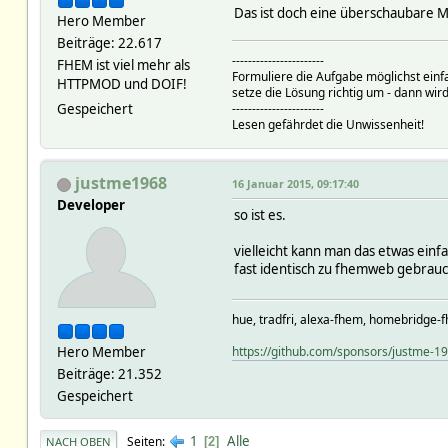
Das ist doch eine überschaubare
Hero Member
Beiträge: 22.617
-----------------------
FHEM ist viel mehr als
Formuliere die Aufgabe möglichst einf
HTTPMOD und DOIF!
setze die Lösung richtig um - dann wird
Gespeichert
-----------------------
Lesen gefährdet die Unwissenheit!
justme1968
16 Januar 2015, 09:17:40
Developer
so ist es.
vielleicht kann man das etwas einf
fast identisch zu fhemweb gebrauc
hue, tradfri, alexa-fhem, homebridge-f
Hero Member
https://github.com/sponsors/justme-1
Beiträge: 21.352
Gespeichert
1
Alle
Seiten
2
NACH OBEN