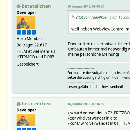
betateilchen
16 Januar 2015, 09:06:30
Developer
Zitat von: rudolfkoenig am 16 Jan
weil neben WebViewControl mi
Hero Member
Dann sollten die verantwortliche
Beiträge: 22.617
Umbauten immer mal notwendig werd
FHEM ist viel mehr als
meine persönliche Meinung)
HTTPMOD und DOIF!
Gespeichert
-----------------------
Formuliere die Aufgabe möglichst einf
setze die Lösung richtig um - dann wird
-----------------------
Lesen gefährdet die Unwissenheit!
betateilchen
16 Januar 2015, 09:16:59
Developer
/js/ wird verwendet in 72_FRITZ
/css/ wird verwendet in dito
/icons/ wird verwendet in 01_FH