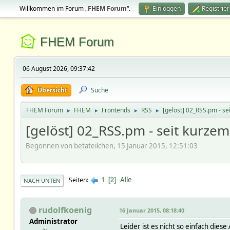
Willkommen im Forum „
FHEM Forum
“.
Einloggen
Registrie
FHEM Forum
06 August 2026, 09:37:42
Übersicht
Suche
FHEM Forum
FHEM
Frontends
RSS
[gelöst] 02_RSS.pm - s
►
►
►
►
[gelöst] 02_RSS.pm - seit kurze
Begonnen von betateilchen, 15 Januar 2015, 12:51:03
1
Alle
Seiten
2
NACH UNTEN
rudolfkoenig
16 Januar 2015, 08:18:40
Administrator
Leider ist es nicht so einfach d