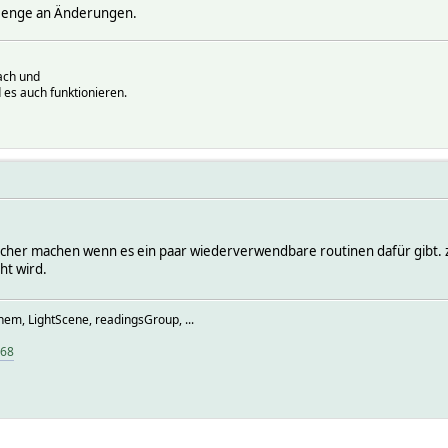
 Menge an Änderungen.
ach und
 es auch funktionieren.
acher machen wenn es ein paar wiederverwendbare routinen dafür gibt. z.b.
ht wird.
hem, LightScene, readingsGroup, ...
968