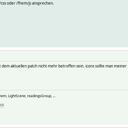
/css oder /fhem/js ansprechen.
t dem aktuellen patch nicht mehr betroffen sein. icons sollte man meine
hem, LightScene, readingsGroup, ...
968