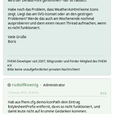
wird der Default-Font genommen - der ist hässlich.
Habe noch das Problem, dass WeatherAsHtml keine Icons
zeigt. Liegt das am SVG-Iconset oder an den gestrigen
Problemen? Werde das auch am Wochenende nochmal
ausprobieren und dann einen neuen Thread aufmachen, wenn
es nicht funktioniert.
Viele Grüße
Boris
FHEM-Developer seit 2007, Mitgründer und Förder-Mitglied des FHEM
e.V.
Bitte keine unaufgeforderten privaten Nachrichten!
rudolfkoenig
Administrator
17 Januar 2015, 18:05:52
#13
Hab aus fhem.cfg.demo/iconPath dein Eintrag
$stylesheetPrefix entfernt, da es so nicht funktioniert, und
damit leute nicht auf krumme Gedanken kommen.