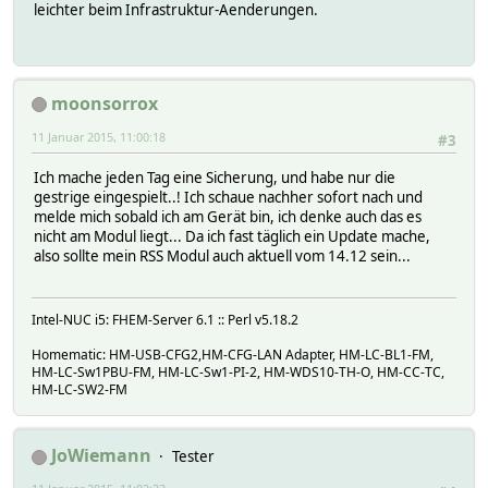
leichter beim Infrastruktur-Aenderungen.
moonsorrox
11 Januar 2015, 11:00:18
#3
Ich mache jeden Tag eine Sicherung, und habe nur die
gestrige eingespielt..! Ich schaue nachher sofort nach und
melde mich sobald ich am Gerät bin, ich denke auch das es
nicht am Modul liegt... Da ich fast täglich ein Update mache,
also sollte mein RSS Modul auch aktuell vom 14.12 sein...
Intel-NUC i5: FHEM-Server 6.1 :: Perl v5.18.2
Homematic: HM-USB-CFG2,HM-CFG-LAN Adapter, HM-LC-BL1-FM,
HM-LC-Sw1PBU-FM, HM-LC-Sw1-PI-2, HM-WDS10-TH-O, HM-CC-TC,
HM-LC-SW2-FM
JoWiemann
Tester