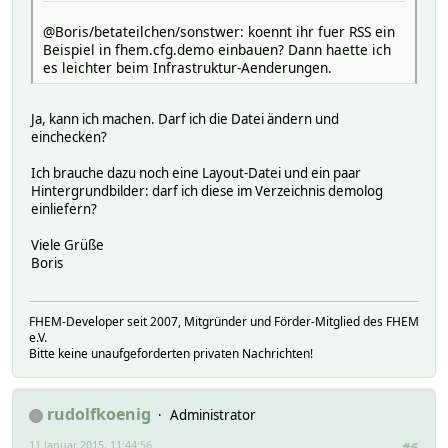
@Boris/betateilchen/sonstwer: koennt ihr fuer RSS ein
Beispiel in fhem.cfg.demo einbauen? Dann haette ich
es leichter beim Infrastruktur-Aenderungen.
Ja, kann ich machen. Darf ich die Datei ändern und
einchecken?
Ich brauche dazu noch eine Layout-Datei und ein paar
Hintergrundbilder: darf ich diese im Verzeichnis demolog
einliefern?
Viele Grüße
Boris
FHEM-Developer seit 2007, Mitgründer und Förder-Mitglied des FHEM
e.V.
Bitte keine unaufgeforderten privaten Nachrichten!
rudolfkoenig
Administrator
11 Januar 2015, 11:44:56