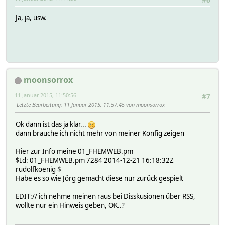
#6
Ja, ja, usw.
moonsorrox
11 Januar 2015, 11:50:56
#7
Letzte Bearbeitung
: 11 Januar 2015, 11:57:45 von moonsorrox
Ok dann ist das ja klar...
dann brauche ich nicht mehr von meiner Konfig zeigen
Hier zur Info meine 01_FHEMWEB.pm
$Id: 01_FHEMWEB.pm 7284 2014-12-21 16:18:32Z
rudolfkoenig $
Habe es so wie Jörg gemacht diese nur zurück gespielt
EDIT:// ich nehme meinen raus bei Disskusionen über RSS,
wollte nur ein Hinweis geben, OK..?