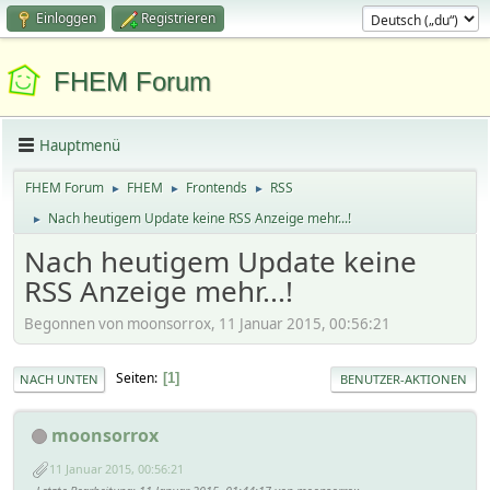
Einloggen
Registrieren
FHEM Forum
Hauptmenü
FHEM Forum
FHEM
Frontends
RSS
►
►
►
Nach heutigem Update keine RSS Anzeige mehr...!
►
Nach heutigem Update keine
RSS Anzeige mehr...!
Begonnen von moonsorrox, 11 Januar 2015, 00:56:21
Seiten
1
NACH UNTEN
BENUTZER-AKTIONEN
moonsorrox
11 Januar 2015, 00:56:21