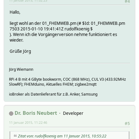
11 Januar 2015, 11:02:23
#4
Hallo,
liegt wohl an der 01_FHEMWEB.pm (# $Id: 01_FHEMWEB.pm
7503 2015-01-10 19:41:41Z rudolfkoenig $
). Wenn ich die Vorgängerversion nehme funktioniert es
wieder.
Grüße Jörg
Jörg Wiemann
RPi 4 B mit 4 GByte bookworm, COC (868 MHz), CUL V3 (433.92MHz
SlowRF); FHEMduino, Aktuelles FHEM; zigbee2mqtt
ioBroker als Datenlieferant für z.B. Anker, Samsung
Dr. Boris Neubert
Developer
11 Januar 2015, 11:22:46
#5
Zitat von: rudolfkoenig am 11 Januar 2015, 10:55:22