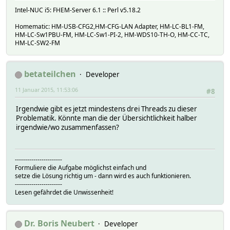
Intel-NUC i5: FHEM-Server 6.1 :: Perl v5.18.2
Homematic: HM-USB-CFG2,HM-CFG-LAN Adapter, HM-LC-BL1-FM,
HM-LC-Sw1PBU-FM, HM-LC-Sw1-PI-2, HM-WDS10-TH-O, HM-CC-TC,
HM-LC-SW2-FM
betateilchen
Developer
11 Januar 2015, 11:53:06
#8
Irgendwie gibt es jetzt mindestens drei Threads zu dieser
Problematik. Könnte man die der Übersichtlichkeit halber
irgendwie/wo zusammenfassen?
-----------------------
Formuliere die Aufgabe möglichst einfach und
setze die Lösung richtig um - dann wird es auch funktionieren.
-----------------------
Lesen gefährdet die Unwissenheit!
Dr. Boris Neubert
Developer