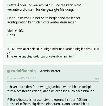
Letzte Änderung war am 14.12. und die kann nicht
verantwortlich sein für die gezeigte Meldung.
Ohne Tests von Deiner Seite beginnend mit leerer
Konfiguration kann ich nichts weiter dazu sagen.
Viele Grüße
Boris
FHEM-Developer seit 2007, Mitgründer und Förder-Mitglied des FHEM
e.V.
Bitte keine unaufgeforderten privaten Nachrichten!
rudolfkoenig
Administrator
11 Januar 2015, 10:55:22
#2
Ich vermute den fhemweb_js_umbau, wenn ich ein Beispiel
zum Nachstellen kriege, dann wuerde ich auch nachschauen.
@Boris/betateilchen/sonstwer: koennt ihr fuer RSS ein
Beispiel in fhem.cfg.demo einbauen? Dann haette ich es