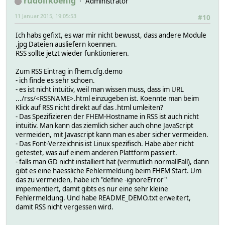
rudolfkoenig
Administrator
11 Januar 2015, 19:05:53
#10
Ich habs gefixt, es war mir nicht bewusst, dass andere Module
.jpg Dateien ausliefern koennen.
RSS sollte jetzt wieder funktionieren.
Zum RSS Eintrag in fhem.cfg.demo
- ich finde es sehr schoen.
- es ist nicht intuitiv, weil man wissen muss, dass im URL
.../rss/<RSSNAME>.html einzugeben ist. Koennte man beim
Klick auf RSS nicht direkt auf das .html umleiten?
- Das Spezifizieren der FHEM-Hostname in RSS ist auch nicht
intuitiv. Man kann das ziemlich sicher auch ohne JavaScript
vermeiden, mit Javascript kann man es aber sicher vermeiden.
- Das Font-Verzeichnis ist Linux spezifisch. Habe aber nicht
getestet, was auf einem anderen Plattform passiert.
- falls man GD nicht installiert hat (vermutlich normallFall), dann
gibt es eine haessliche Fehlermeldung beim FHEM Start. Um
das zu vermeiden, habe ich "define -ignoreError"
impementiert, damit gibts es nur eine sehr kleine
Fehlermeldung. Und habe README_DEMO.txt erweitert,
damit RSS nicht vergessen wird.