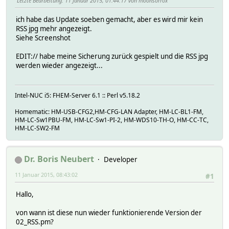
Letzte Bearbeitung
: 11 Januar 2015, 01:44:17 von moonsorrox
ich habe das Update soeben gemacht, aber es wird mir kein
RSS jpg mehr angezeigt.
Siehe Screenshot
EDIT:// habe meine Sicherung zurück gespielt und die RSS jpg
werden wieder angezeigt...
Intel-NUC i5: FHEM-Server 6.1 :: Perl v5.18.2
Homematic: HM-USB-CFG2,HM-CFG-LAN Adapter, HM-LC-BL1-FM,
HM-LC-Sw1PBU-FM, HM-LC-Sw1-PI-2, HM-WDS10-TH-O, HM-CC-TC,
HM-LC-SW2-FM
Dr. Boris Neubert
Developer
11 Januar 2015, 08:43:02
#1
Hallo,
von wann ist diese nun wieder funktionierende Version der
02_RSS.pm?