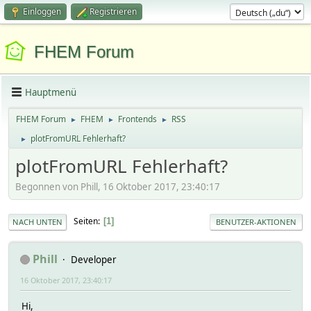
Einloggen
Registrieren
FHEM Forum
Hauptmenü
FHEM Forum
FHEM
Frontends
RSS
►
►
►
plotFromURL Fehlerhaft?
►
plotFromURL Fehlerhaft?
Begonnen von Phill, 16 Oktober 2017, 23:40:17
Seiten
1
NACH UNTEN
BENUTZER-AKTIONEN
Phill
Developer
16 Oktober 2017, 23:40:17
Hi,