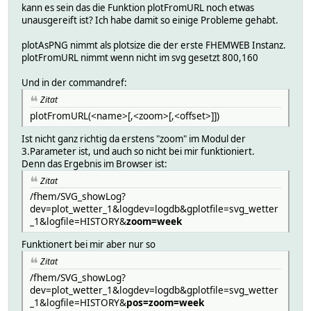
kann es sein das die Funktion plotFromURL noch etwas
unausgereift ist? Ich habe damit so einige Probleme gehabt.
plotAsPNG nimmt als plotsize die der erste FHEMWEB Instanz.
plotFromURL nimmt wenn nicht im svg gesetzt 800,160
Und in der commandref:
Zitat
plotFromURL(<name>[,<zoom>[,<offset>]])
Ist nicht ganz richtig da erstens "zoom" im Modul der
3.Parameter ist, und auch so nicht bei mir funktioniert.
Denn das Ergebnis im Browser ist:
Zitat
/fhem/SVG_showLog?
dev=plot_wetter_1&logdev=logdb&gplotfile=svg_wetter
_1&logfile=HISTORY&
zoom=week
Funktionert bei mir aber nur so
Zitat
/fhem/SVG_showLog?
dev=plot_wetter_1&logdev=logdb&gplotfile=svg_wetter
_1&logfile=HISTORY&
pos=zoom=week