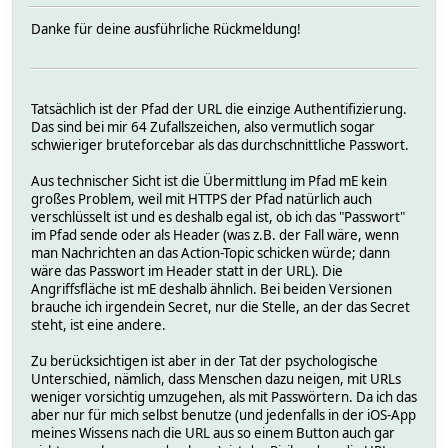
Danke für deine ausführliche Rückmeldung!
Tatsächlich ist der Pfad der URL die einzige Authentifizierung.
Das sind bei mir 64 Zufallszeichen, also vermutlich sogar
schwieriger bruteforcebar als das durchschnittliche Passwort.
Aus technischer Sicht ist die Übermittlung im Pfad mE kein
großes Problem, weil mit HTTPS der Pfad natürlich auch
verschlüsselt ist und es deshalb egal ist, ob ich das "Passwort"
im Pfad sende oder als Header (was z.B. der Fall wäre, wenn
man Nachrichten an das Action-Topic schicken würde; dann
wäre das Passwort im Header statt in der URL). Die
Angriffsfläche ist mE deshalb ähnlich. Bei beiden Versionen
brauche ich irgendein Secret, nur die Stelle, an der das Secret
steht, ist eine andere.
Zu berücksichtigen ist aber in der Tat der psychologische
Unterschied, nämlich, dass Menschen dazu neigen, mit URLs
weniger vorsichtig umzugehen, als mit Passwörtern. Da ich das
aber nur für mich selbst benutze (und jedenfalls in der iOS-App
meines Wissens nach die URL aus so einem Button auch gar