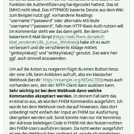
my ($msg, $tags) = @_;
Funktion die Authentifizierung hardgecodet hattest. Das ist
$tags = defined $tags && length $tags ? ",$tags" : ""
IMHO nicht ideal. Das HTTPMOD basierte Device aus dem Wiki
ntfy($msg,2,"x".$tags)
zum Beispiel nutzt ggf. vorhandene Readings
}
"username"/"password" oder alternativ Attribute
"username"/"password", falls man HTTP-Basic-Auth nutzen will.
sub ntfyOk {
Im Kommentar steht wie das dann geht. Bei dem Curl-
my ($msg, $tags) = @_;
basiertem-E-Mail-Skript (
https://wiki.fhem.de/wiki/E-
$tags = defined $tags && length $tags ? ",$tags" : ""
Mail_senden#cURL_(Linux,_Windows)
) habe ich es auch
ntfy($msg,2,"white_check_mark".$tags)
verbessert und die verschleierte Ablage mittels
}
"getKeyValue()" und "setKeyValue()" genutzt. Das wäre hier
ggf. auch sinnvoll anzuwenden.
Um auf die Action zu reagieren fügst du einen Button hinzu
der eine URL beim Anklicken aufruft, also ein klassischer
Webhook (bei dir:
https://example.org/REDACTED
) muss auch
vorhanden sein, den der NTFY-Client dann auslösen kann.
Sehr wichtig ist bei dem Webhook dann welche
Kommandos akzeptiert werden.
In deinem Fall sieht das
erstmal so aus, als würden FHEM Kommandos ausgeführt. Ich
würde bei dem Webhook noch darauf hinweisen, dass dort
unbedingt nicht einfach der Input an FHEM zur Ausfürhung
übergeben werden soll. Sonst könnte man nur mit Kenntniss
der Adresse beliebigen Code in FHEM mit den Nutzerrechten
des FHEM-Users ausführen lassen. Da nicht weiter ausgeführt
ist wie der Webhook hier realisiert ist, würde ich mindestens