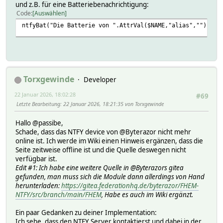
$actions .= "; $type, $button3, $url, $jsonheader
und z.B. für eine Batteriebenachrichtigung:
}
Code
Auswählen
ntfyBat("Die Batterie von ".AttrVal($NAME,"alias","")." i
# Add header
if ($actions ne "") {
$param->{header} .= "\r\nActions: $actions";
}
# Make request
Torxgewinde
Developer
HttpUtils_NonblockingGet($param);
}
22 Januar 2026, 18:02:28
#69
Letzte Bearbeitung
: 22 Januar 2026, 18:21:35 von Torxgewinde
sub ntfyBat {
my ($msg, $tags) = @_;
Hallo @passibe,
$tags = defined $tags && length $tags ? ",$tags" : ""
Schade, dass das NTFY device von @Byterazor nicht mehr
ntfy($msg,4,"battery".$tags)
online ist. Ich werde im Wiki einen Hinweis ergänzen, dass die
}
Seite zeitweise offline ist und die Quelle deswegen nicht
verfügbar ist.
sub ntfyError {
Edit #1: Ich habe eine weitere Quelle in @Byterazors gitea
my ($msg, $tags) = @_;
gefunden, man muss sich die Module dann allerdings von Hand
$tags = defined $tags && length $tags ? ",$tags" : ""
herunterladen:
https://gitea.federationhq.de/byterazor/FHEM-
ntfy($msg, 5, "x".$tags);
NTFY/src/branch/main/FHEM
, Habe es auch im Wiki ergänzt.
}
Ein paar Gedanken zu deiner Implementation:
sub ntfyErrorSilent {
Ich sehe, dass den NTFY Server kontaktierst und dabei in der