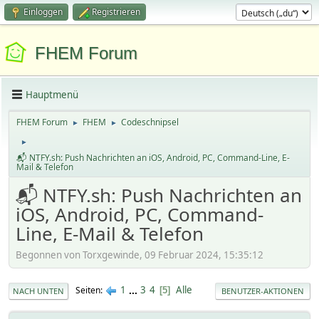
Einloggen
Registrieren
FHEM Forum
Hauptmenü
FHEM Forum
FHEM
Codeschnipsel
►
►
►
📬 NTFY.sh: Push Nachrichten an iOS, Android, PC, Command-Line, E-
Mail & Telefon
📬 NTFY.sh: Push Nachrichten an
iOS, Android, PC, Command-
Line, E-Mail & Telefon
Begonnen von Torxgewinde, 09 Februar 2024, 15:35:12
1
...
3
4
Alle
Seiten
5
NACH UNTEN
BENUTZER-AKTIONEN