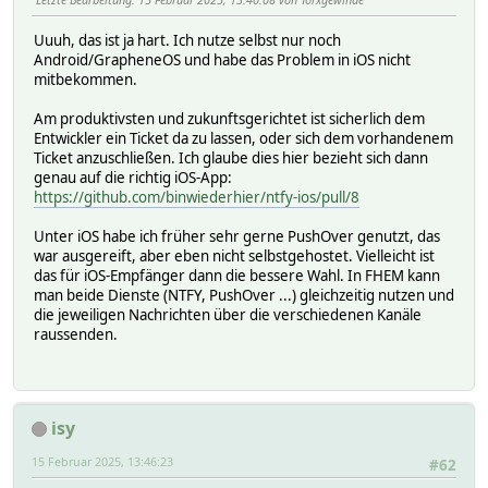
Uuuh, das ist ja hart. Ich nutze selbst nur noch
Android/GrapheneOS und habe das Problem in iOS nicht
mitbekommen.
Am produktivsten und zukunftsgerichtet ist sicherlich dem
Entwickler ein Ticket da zu lassen, oder sich dem vorhandenem
Ticket anzuschließen. Ich glaube dies hier bezieht sich dann
genau auf die richtig iOS-App:
https://github.com/binwiederhier/ntfy-ios/pull/8
Unter iOS habe ich früher sehr gerne PushOver genutzt, das
war ausgereift, aber eben nicht selbstgehostet. Vielleicht ist
das für iOS-Empfänger dann die bessere Wahl. In FHEM kann
man beide Dienste (NTFY, PushOver ...) gleichzeitig nutzen und
die jeweiligen Nachrichten über die verschiedenen Kanäle
raussenden.
isy
15 Februar 2025, 13:46:23
#62