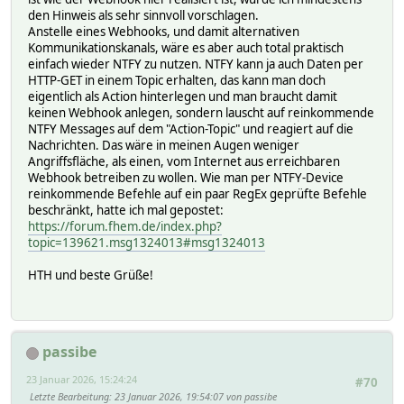
den Hinweis als sehr sinnvoll vorschlagen.
Anstelle eines Webhooks, und damit alternativen
Kommunikationskanals, wäre es aber auch total praktisch
einfach wieder NTFY zu nutzen. NTFY kann ja auch Daten per
HTTP-GET in einem Topic erhalten, das kann man doch
eigentlich als Action hinterlegen und man braucht damit
keinen Webhook anlegen, sondern lauscht auf reinkommende
NTFY Messages auf dem "Action-Topic" und reagiert auf die
Nachrichten. Das wäre in meinen Augen weniger
Angriffsfläche, als einen, vom Internet aus erreichbaren
Webhook betreiben zu wollen. Wie man per NTFY-Device
reinkommende Befehle auf ein paar RegEx geprüfte Befehle
beschränkt, hatte ich mal gepostet:
https://forum.fhem.de/index.php?
topic=139621.msg1324013#msg1324013
HTH und beste Grüße!
passibe
23 Januar 2026, 15:24:24
#70
Letzte Bearbeitung
: 23 Januar 2026, 19:54:07 von passibe