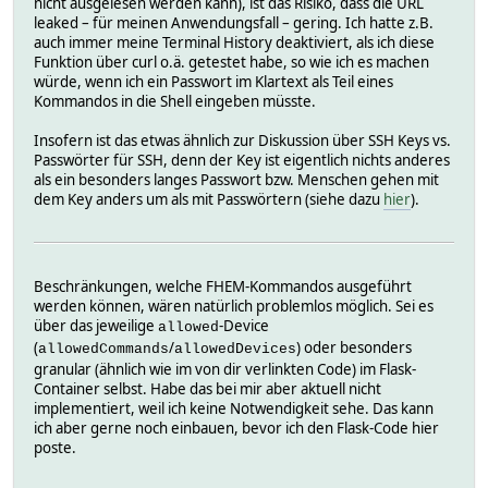
nicht ausgelesen werden kann), ist das Risiko, dass die URL
leaked – für meinen Anwendungsfall – gering. Ich hatte z.B.
auch immer meine Terminal History deaktiviert, als ich diese
Funktion über curl o.ä. getestet habe, so wie ich es machen
würde, wenn ich ein Passwort im Klartext als Teil eines
Kommandos in die Shell eingeben müsste.
Insofern ist das etwas ähnlich zur Diskussion über SSH Keys vs.
Passwörter für SSH, denn der Key ist eigentlich nichts anderes
als ein besonders langes Passwort bzw. Menschen gehen mit
dem Key anders um als mit Passwörtern (siehe dazu
hier
).
Beschränkungen, welche FHEM-Kommandos ausgeführt
werden können, wären natürlich problemlos möglich. Sei es
über das jeweilige
-Device
allowed
(
/
) oder besonders
allowedCommands
allowedDevices
granular (ähnlich wie im von dir verlinkten Code) im Flask-
Container selbst. Habe das bei mir aber aktuell nicht
implementiert, weil ich keine Notwendigkeit sehe. Das kann
ich aber gerne noch einbauen, bevor ich den Flask-Code hier
poste.