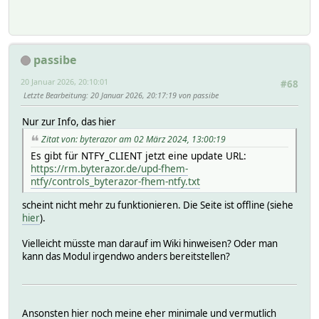
passibe
20 Januar 2026, 20:10:01
#68
Letzte Bearbeitung
: 20 Januar 2026, 20:17:19 von passibe
Nur zur Info, das hier
Zitat von: byterazor am 02 März 2024, 13:00:19
Es gibt für NTFY_CLIENT jetzt eine update URL:
https://rm.byterazor.de/upd-fhem-
ntfy/controls_byterazor-fhem-ntfy.txt
scheint nicht mehr zu funktionieren. Die Seite ist offline (siehe
hier
).
Vielleicht müsste man darauf im Wiki hinweisen? Oder man
kann das Modul irgendwo anders bereitstellen?
Ansonsten hier noch meine eher minimale und vermutlich