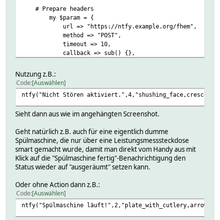
# Prepare headers
my $param = {
url => "https://ntfy.example.org/fhem",
method => "POST",
timeout => 10,
callback => sub() {},
header => "Content-Type: application/json\r\nAuthori
data => $message
Nutzung z.B.:
};
Code
Auswählen
ntfy("Nicht Stören aktiviert.",4,"shushing_face,crescent_
# For actions:
my $actions = "";
Sieht dann aus wie im angehängten Screenshot.
my $url = "https://example.org/REDACTED";
my $type = "http";
Geht natürlich z.B. auch für eine eigentlich dumme
my $jsonheader = "headers.Content-Type=application
Spülmaschine, die nur über eine Leistungsmesssteckdose
smart gemacht wurde, damit man direkt vom Handy aus mit
# Build action header
Klick auf die "Spülmaschine fertig"-Benachrichtigung den
if (defined $cmd1) {
Status wieder auf "ausgeräumt" setzen kann.
$actions = "$type, $button1, $url, $jsonheader, b
}
Oder ohne Action dann z.B.:
if (defined $cmd2) {
Code
Auswählen
$actions .= "; $type, $button2, $url, $jsonheader
}
ntfy("Spülmaschine läuft!",2,"plate_with_cutlery,arrows_c
if (defined $cmd3) {