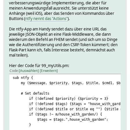
verbesserungswürdige Implementierung, die aber für
meinen Anwendungsfall ausreicht. Sie unterstützt keine
Anhänge (weil iOS), aber das Senden von Kommandos über
Buttons (
ntfy nennt das "Actions"
).
Die ntfy-App am Handy sendet dazu über eine URL das
jeweilige JSON-Objekt an eine Flask-Middleware, die dann
wiederum den Befehl an FHEM sendet (und sich um so Dinge
wie die Authentifizierung und den CSRF-Token kümmert; den
Flask-Part kann ich, falls Interesse besteht, demnächst auch
mal teilen).
Hier der Code für 99_myUtils.pm:
Code
Auswählen
Erweitern
sub ntfy {
my ($message, $priority, $tags, $title, $cmd1, $button1
# Set defaults
if (!defined $priority) {$priority = 3}
if (!defined $tags) {$tags = "house_with_garden"}
if (!defined $title or $title eq "") {$title = "FH
if ($tags !~ m/house_with_garden/) {
$tags = $tags.",house_with_garden";
}