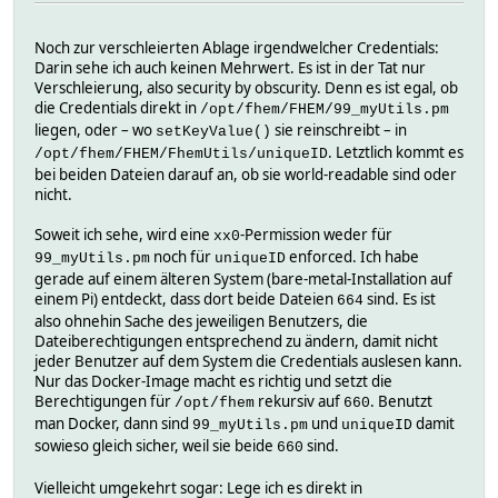
Noch zur verschleierten Ablage irgendwelcher Credentials:
Darin sehe ich auch keinen Mehrwert. Es ist in der Tat nur
Verschleierung, also security by obscurity. Denn es ist egal, ob
die Credentials direkt in
/opt/fhem/FHEM/99_myUtils.pm
liegen, oder – wo
sie reinschreibt – in
setKeyValue()
. Letztlich kommt es
/opt/fhem/FHEM/FhemUtils/uniqueID
bei beiden Dateien darauf an, ob sie world-readable sind oder
nicht.
Soweit ich sehe, wird eine
-Permission weder für
xx0
noch für
enforced. Ich habe
99_myUtils.pm
uniqueID
gerade auf einem älteren System (bare-metal-Installation auf
einem Pi) entdeckt, dass dort beide Dateien
sind. Es ist
664
also ohnehin Sache des jeweiligen Benutzers, die
Dateiberechtigungen entsprechend zu ändern, damit nicht
jeder Benutzer auf dem System die Credentials auslesen kann.
Nur das Docker-Image macht es richtig und setzt die
Berechtigungen für
rekursiv auf
. Benutzt
/opt/fhem
660
man Docker, dann sind
und
damit
99_myUtils.pm
uniqueID
sowieso gleich sicher, weil sie beide
sind.
660
Vielleicht umgekehrt sogar: Lege ich es direkt in