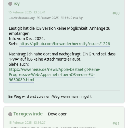
isy
15 Februar 2025, 13:05:41
#60
Letzte Bearbeitung
: 15 Februar 2025, 13:14:10 von isy
Laut git hat die iOS Version keine Möglichkeit, Anhänge zu
empfangen.
Info vom Dez. 2024.
Siehe
https://github.com/binwiederhier/ntfy/issues/1226
Nachtrag: Ich habe dort mal nachgefragt. Ein Grund sei, dass
"PWA" auf iOS keine Attachments erlaubt.
Siehe auch:
https://www.heise.de/news/Apple-bestaetigt-Keine-
Progressive-Web-Apps-mehr-fuer-iOS-in-der-EU-
9630089.html
Ein Weg wird erst zu einem Weg, wenn man ihn geht
Torxgewinde
Developer
15 Februar 2025, 13:36:27
#61
Letzte Bearbeitung
: 15 Februar 2025, 13:40:08 von Torxgewinde