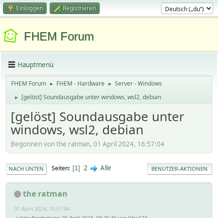
Einloggen
Registrieren
FHEM Forum
Hauptmenü
FHEM Forum
FHEM - Hardware
Server - Windows
►
►
[gelöst] Soundausgabe unter windows, wsl2, debian
►
[gelöst] Soundausgabe unter
windows, wsl2, debian
Begonnen von the ratman, 01 April 2024, 16:57:04
2
Alle
Seiten
1
NACH UNTEN
BENUTZER-AKTIONEN
the ratman
01 April 2024, 16:57:04
Letzte Bearbeitung
: 06 April 2024, 08:26:46 von Otto123