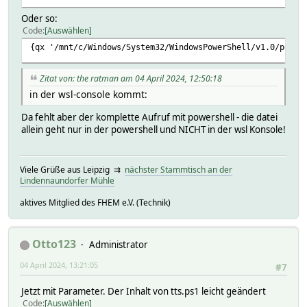
Oder so:
Code
Auswählen
{qx '/mnt/c/Windows/System32/WindowsPowerShell/v1.0/power
Zitat von: the ratman am 04 April 2024, 12:50:18
in der wsl-console kommt:
Da fehlt aber der komplette Aufruf mit powershell - die datei
allein geht nur in der powershell und NICHT in der wsl Konsole!
Viele Grüße aus Leipzig ⇉
nächster Stammtisch an der
Lindennaundorfer Mühle
aktives Mitglied des FHEM e.V. (Technik)
Otto123
Administrator
04 April 2024, 13:21:05
#7
Jetzt mit Parameter. Der Inhalt von tts.ps1 leicht geändert
Code
Auswählen