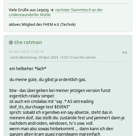
Viele Grüße aus Leipzig ⇉
nächster Stammtisch an der
Lindennaundorfer Mühle
aktives Mitglied des FHEM e.V. (Technik)
the ratman
04 April 2024, 12:50:18
#4
Letzte Bearbeitung
: 04 April 2024, 13:05:13 von the ratman
ein hellseher *lach*
du meine güte, du gibst ja ordentlich gas.
btw - das übergeben bei meiner jetzigen version funzt
eigentlich relativ simpel:
ist auch ein cmdalias mit "say .* AS setreading
doif_tts_durchsage text $EVENT"
sprich: sobald ich irgendwo ein say absetze, steht das in
meinem doif, das stellt div. zustände fest und jammert dann je
nachdem androiden, windosen, tv's usw. voll.
wenn man also sowas hinbekommt ... dann kann ich den
ganzen alten kram quasi irgendwann mal einfach