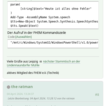
param(
[string]$text="Heute ist alles ohne Fehler"
)
Add-Type -AssemblyName System.speech
$tts=New-Object System.Speech.Synthesis.SpeechSynthesizer
$tts.Speak($text)
Der Aufruf in der FHEM Kommandozeile
Code
Auswählen
"/mnt/c/Windows/System32/WindowsPowerShell/v1.0/powershel
Viele Grüße aus Leipzig ⇉
nächster Stammtisch an der
Lindennaundorfer Mühle
aktives Mitglied des FHEM e.V. (Technik)
the ratman
04 April 2024, 13:24:37
#8
Letzte Bearbeitung
: 04 April 2024, 13:28:12 von the ratman