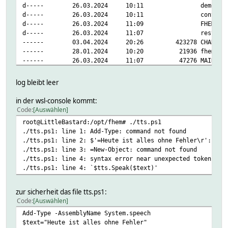
d----- 26.03.20
d----- 26.03.20
d----- 26.03.
d----- 26.03.202
------ 03.04.2024 
------ 28.01.2024 10:
------ 26.03.2024 11:
------ 28.01.2024 10
------ 26.03.2024 1
log bleibt leer
------ 03.04.2024 
------ 26.03.2024 
in der wsl-console kommt:
------ 04.04.2024
Code
Auswählen
------ 28.01.2024 10:20 935 README_
root@LittleBastard:/opt/fhem# ./tts.ps1
./tts.ps1: line 1: Add-Type: command not found
./tts.ps1: line 2: $'=Heute ist alles ohne Fehler\r': com
./tts.ps1: line 3: =New-Object: command not found
./tts.ps1: line 4: syntax error near unexpected token `$t
./tts.ps1: line 4: `$tts.Speak($text)'
zur sicherheit das file tts.ps1:
Code
Auswählen
Add-Type -AssemblyName System.speech
$text="Heute ist alles ohne Fehler"