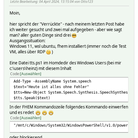
Letzte Bearbeitung
: 04 April 2024, 13:15:04 von Otto123
Moin,
hier spricht der "Verrückte" - nach meinem letzten Post habe
ich weiter gesucht und zwei mal aufgegeben - aber wie sagt
man? aller guten Dinge sind drei
Ausgangssituation:
Windows 11, wsl ubuntu, fhem installiert (immer noch die Test
VM, alles über RDP
)
Eine Datei tts.ps1 im Homdedir des Windows Users (bei mir
c:\users\heinz) mit diesem Inhalt
Code
Auswählen
Add-Type -AssemblyName System.speech
$text="Heute ist alles ohne Fehler"
$tts=New-Object System.Speech.Synthesis.SpeechSynthesizer
$tts.Speak($text)
In der FHEM Kommandozeile folgendes Kommando einwerfen
und es redet
Code
Auswählen
"/mnt/c/Windows/System32/WindowsPowerShell/v1.0/powershel
oder blockierend