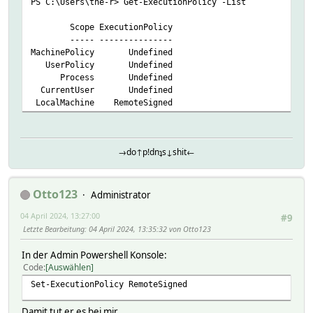
PS C:\Users\the-r> Get-ExecutionPolicy -List
Scope ExecutionPolicy
----- ---------------
MachinePolicy Undefined
UserPolicy Undefined
Process Undefined
CurrentUser Undefined
LocalMachine RemoteSigned
→do↑p!dnʇs↓shit←
Otto123
Administrator
04 April 2024, 13:27:00
#9
Letzte Bearbeitung
: 04 April 2024, 13:35:32 von Otto123
In der Admin Powershell Konsole:
Code
Auswählen
Set-ExecutionPolicy RemoteSigned
Damit tut er es bei mir.