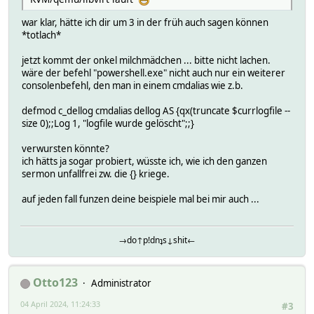
war klar, hätte ich dir um 3 in der früh auch sagen können
*totlach*
jetzt kommt der onkel milchmädchen ... bitte nicht lachen.
wäre der befehl "powershell.exe" nicht auch nur ein weiterer
consolenbefehl, den man in einem cmdalias wie z.b.
defmod c_dellog cmdalias dellog AS {qx(truncate $currlogfile --
size 0);;Log 1, "logfile wurde gelöscht";;}
verwursten könnte?
ich hätts ja sogar probiert, wüsste ich, wie ich den ganzen
sermon unfallfrei zw. die {} kriege.
auf jeden fall funzen deine beispiele mal bei mir auch ...
→do↑p!dnʇs↓shit←
Otto123
Administrator
04 April 2024, 11:24:33
#3