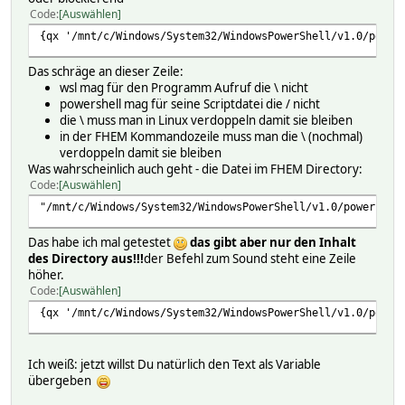
Code
Auswählen
{qx '/mnt/c/Windows/System32/WindowsPowerShell/v1.0/power
Das schräge an dieser Zeile:
wsl mag für den Programm Aufruf die \ nicht
powershell mag für seine Scriptdatei die / nicht
die \ muss man in Linux verdoppeln damit sie bleiben
in der FHEM Kommandozeile muss man die \ (nochmal)
verdoppeln damit sie bleiben
Was wahrscheinlich auch geht - die Datei im FHEM Directory:
Code
Auswählen
"/mnt/c/Windows/System32/WindowsPowerShell/v1.0/powershel
Das habe ich mal getestet
das gibt aber nur den Inhalt
des Directory aus!!!
der Befehl zum Sound steht eine Zeile
höher.
Code
Auswählen
{qx '/mnt/c/Windows/System32/WindowsPowerShell/v1.0/power
Ich weiß: jetzt willst Du natürlich den Text als Variable
übergeben