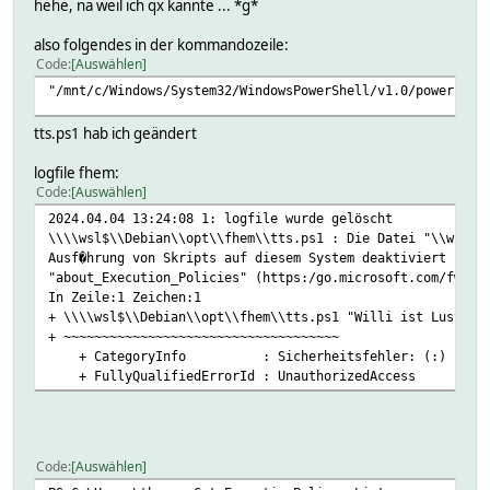
hehe, na weil ich qx kannte ... *g*
also folgendes in der kommandozeile:
Code
Auswählen
"/mnt/c/Windows/System32/WindowsPowerShell/v1.0/powershel
tts.ps1 hab ich geändert
logfile fhem:
Code
Auswählen
2024.04.04 13:24:08 1: logfile wurde gelöscht
\\\\wsl$\\Debian\\opt\\fhem\\tts.ps1 : Die Datei "\\wsl$\
Ausf�hrung von Skripts auf diesem System deaktiviert ist.
"about_Execution_Policies" (https:/go.microsoft.com/fwlin
In Zeile:1 Zeichen:1
+ \\\\wsl$\\Debian\\opt\\fhem\\tts.ps1 "Willi ist Lustig"
+ ~~~~~~~~~~~~~~~~~~~~~~~~~~~~~~~~~~~~
+ CategoryInfo : Sicherheitsfehler: (:) [], PSS
+ FullyQualifiedErrorId : UnauthorizedAccess
Code
Auswählen