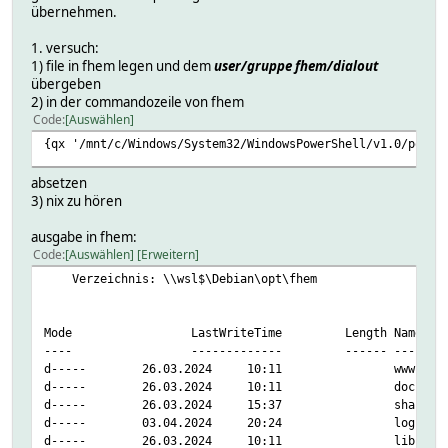
übernehmen.
1. versuch:
1) file in fhem legen und dem
user/gruppe fhem/dialout
übergeben
2) in der commandozeile von fhem
Code
Auswählen
{qx '/mnt/c/Windows/System32/WindowsPowerShell/v1.0/power
absetzen
3) nix zu hören
ausgabe in fhem:
Code
Auswählen
Erweitern
Verzeichnis: \\wsl$\Debian\opt\fhem
Mode LastWrite
---- ---------
d----- 26.03.
d----- 26.03.
d----- 26.03.2
d----- 03.04.
d----- 26.03.