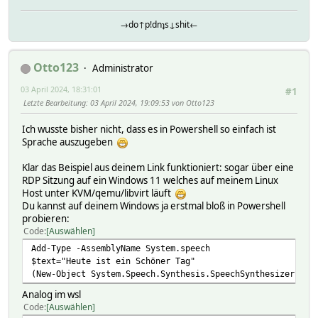
→do↑p!dnʇs↓shit←
Otto123
Administrator
03 April 2024, 18:31:01
#1
Letzte Bearbeitung
: 03 April 2024, 19:09:53 von Otto123
Ich wusste bisher nicht, dass es in Powershell so einfach ist
Sprache auszugeben
Klar das Beispiel aus deinem Link funktioniert: sogar über eine
RDP Sitzung auf ein Windows 11 welches auf meinem Linux
Host unter KVM/qemu/libvirt läuft
Du kannst auf deinem Windows ja erstmal bloß in Powershell
probieren:
Code
Auswählen
Add-Type -AssemblyName System.speech
$text="Heute ist ein Schöner Tag"
(New-Object System.Speech.Synthesis.SpeechSynthesizer).Sp
Analog im wsl
Code
Auswählen