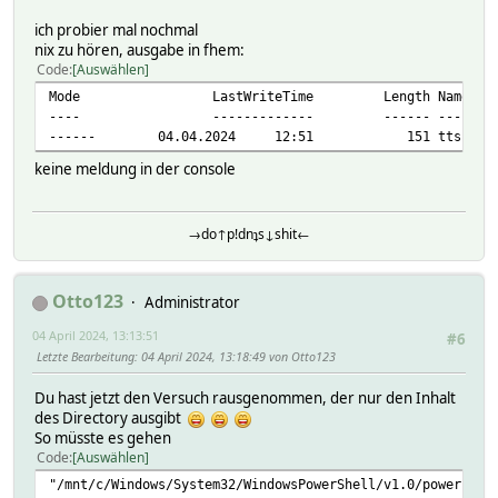
ich probier mal nochmal
nix zu hören, ausgabe in fhem:
Code
Auswählen
Mode LastWrite
---- ---------
------ 04.04.2024 12:51 151 tts.ps
keine meldung in der console
→do↑p!dnʇs↓shit←
Otto123
Administrator
04 April 2024, 13:13:51
#6
Letzte Bearbeitung
: 04 April 2024, 13:18:49 von Otto123
Du hast jetzt den Versuch rausgenommen, der nur den Inhalt
des Directory ausgibt
So müsste es gehen
Code
Auswählen
"/mnt/c/Windows/System32/WindowsPowerShell/v1.0/powershel