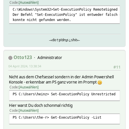
Code
Auswählen
C:\Windows\System32>Set-ExecutionPolicy RemoteSigned
Der Befehl "Set-ExecutionPolicy" ist entweder falsch gesc
konnte nicht gefunden werden.
→do↑p!dnʇs↓shit←
Otto123
Administrator
04 April 2024, 13:38:34
#11
Nicht aus dem Chefsessel sondern in der Admin Powershell
Konsole - erkennbar am PS ganz vorne im Prompt
Code
Auswählen
PS C:\Users\heinz> Set-ExecutionPolicy Unrestricted
Hier warst Du doch schonmal richtig
Code
Auswählen
PS C:\Users\the-r> Get-ExecutionPolicy -List