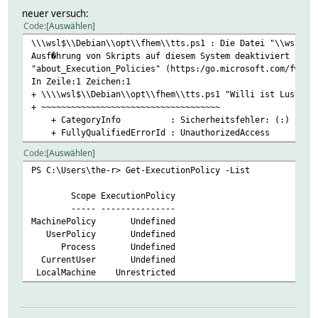
neuer versuch:
Code
Auswählen
\\\wsl$\\Debian\\opt\\fhem\\tts.ps1 : Die Datei "\\wsl$\D
Ausf�hrung von Skripts auf diesem System deaktiviert ist.
"about_Execution_Policies" (https:/go.microsoft.com/fwlin
In Zeile:1 Zeichen:1
+ \\\\wsl$\\Debian\\opt\\fhem\\tts.ps1 "Willi ist Lustig"
+ ~~~~~~~~~~~~~~~~~~~~~~~~~~~~~~~~~~~~
+ CategoryInfo : Sicherheitsfehler: (:) [], PSS
+ FullyQualifiedErrorId : UnauthorizedAccess
Code
Auswählen
PS C:\Users\the-r> Get-ExecutionPolicy -List
Scope ExecutionPolicy
----- ---------------
MachinePolicy Undefined
UserPolicy Undefined
Process Undefined
CurrentUser Undefined
LocalMachine Unrestricted