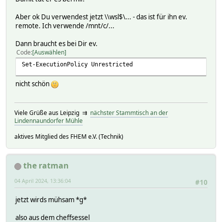
Aber ok Du verwendest jetzt \\wsl$\... - das ist für ihn ev.
remote. Ich verwende /mnt/c/...
Dann braucht es bei Dir ev.
Code
Auswählen
Set-ExecutionPolicy Unrestricted
nicht schön
Viele Grüße aus Leipzig ⇉
nächster Stammtisch an der
Lindennaundorfer Mühle
aktives Mitglied des FHEM e.V. (Technik)
the ratman
04 April 2024, 13:36:04
#10
jetzt wirds mühsam *g*
also aus dem cheffsessel