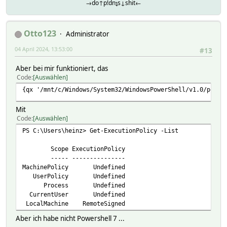
→do↑p!dnʇs↓shit←
Otto123
Administrator
04 April 2024, 13:53:00
#13
Aber bei mir funktioniert, das
Code
Auswählen
{qx '/mnt/c/Windows/System32/WindowsPowerShell/v1.0/power
Mit
Code
Auswählen
PS C:\Users\heinz> Get-ExecutionPolicy -List
Scope ExecutionPolicy
----- ---------------
MachinePolicy Undefined
UserPolicy Undefined
Process Undefined
CurrentUser Undefined
LocalMachine RemoteSigned
Aber ich habe nicht Powershell 7 ...