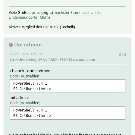
Viele Grüße aus Leipzig ⇉
nächster Stammtisch an der
Lindennaundorfer Mühle
aktives Mitglied des FHEM e.V. (Technik)
the ratman
04 April 2024, 13:55:17
#14
Letzte Bearbeitung
: 04 April 2024, 14:00:33 von the ratman
ich auch - ohne admin:
Code
Auswählen
PowerShell 7.4.1
PS C:\Users\the-r>
mit admin:
Code
Auswählen
PowerShell 7.4.1
PS C:\Users\the-r>