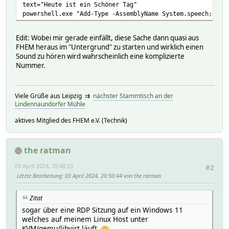
text="Heute ist ein Schöner Tag"
powershell.exe "Add-Type -AssemblyName System.speech;(New
Edit: Wobei mir gerade einfällt, diese Sache dann quasi aus
FHEM heraus im "Untergrund" zu starten und wirklich einen
Sound zu hören wird wahrscheinlich eine komplizierte
Nummer.
Viele Grüße aus Leipzig ⇉
nächster Stammtisch an der
Lindennaundorfer Mühle
aktives Mitglied des FHEM e.V. (Technik)
the ratman
03 April 2024, 20:48:23
#2
Letzte Bearbeitung
: 03 April 2024, 20:50:44 von the ratman
Zitat
sogar über eine RDP Sitzung auf ein Windows 11
welches auf meinem Linux Host unter
KVM/qemu/libvirt läuft