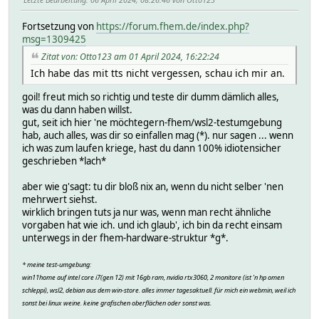
Fortsetzung von
https://forum.fhem.de/index.php?
msg=1309425
Zitat von: Otto123 am 01 April 2024, 16:22:24
Ich habe das mit tts nicht vergessen, schau ich mir an.
goil! freut mich so richtig und teste dir dumm dämlich alles,
was du dann haben willst.
gut, seit ich hier 'ne möchtegern-fhem/wsl2-testumgebung
hab, auch alles, was dir so einfallen mag (*). nur sagen ... wenn
ich was zum laufen kriege, hast du dann 100% idiotensicher
geschrieben *lach*
aber wie g'sagt: tu dir bloß nix an, wenn du nicht selber 'nen
mehrwert siehst.
wirklich bringen tuts ja nur was, wenn man recht ähnliche
vorgaben hat wie ich. und ich glaub', ich bin da recht einsam
unterwegs in der fhem-hardware-struktur *g*.
* meine test-umgebung:
win11home auf intel core i7(gen 12) mit 16gb ram, nvidia rtx3060, 2 monitore (ist 'n hp omen
schleppi), wsl2, debian aus dem win-store. alles immer tagesaktuell. für mich ein webmin, weil ich
sonst bei linux weine. keine grafischen oberflächen oder sonst was.