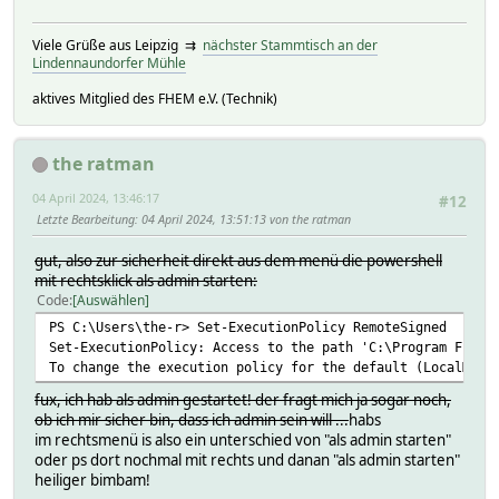
Viele Grüße aus Leipzig ⇉
nächster Stammtisch an der
Lindennaundorfer Mühle
aktives Mitglied des FHEM e.V. (Technik)
the ratman
04 April 2024, 13:46:17
#12
Letzte Bearbeitung
: 04 April 2024, 13:51:13 von the ratman
gut, also zur sicherheit direkt aus dem menü die powershell
mit rechtsklick als admin starten:
Code
Auswählen
PS C:\Users\the-r> Set-ExecutionPolicy RemoteSigned
Set-ExecutionPolicy: Access to the path 'C:\Program Files
To change the execution policy for the default (LocalMach
fux, ich hab als admin gestartet! der fragt mich ja sogar noch,
ob ich mir sicher bin, dass ich admin sein will ...
habs
im rechtsmenü is also ein unterschied von "als admin starten"
oder ps dort nochmal mit rechts und danan "als admin starten"
heiliger bimbam!