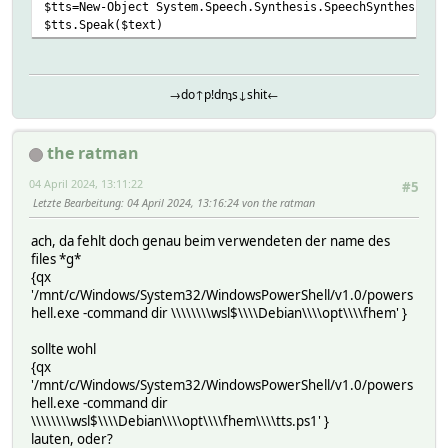
$tts=New-Object System.Speech.Synthesis.SpeechSynthesizer
$tts.Speak($text)
→do↑p!dnʇs↓shit←
the ratman
04 April 2024, 13:11:22
#5
Letzte Bearbeitung
: 04 April 2024, 13:16:24 von the ratman
ach, da fehlt doch genau beim verwendeten der name des
files *g*
{qx
'/mnt/c/Windows/System32/WindowsPowerShell/v1.0/powers
hell.exe -command dir \\\\\\\\wsl$\\\\Debian\\\\opt\\\\fhem' }
sollte wohl
{qx
'/mnt/c/Windows/System32/WindowsPowerShell/v1.0/powers
hell.exe -command dir
\\\\\\\\wsl$\\\\Debian\\\\opt\\\\fhem\\\\tts.ps1' }
lauten, oder?