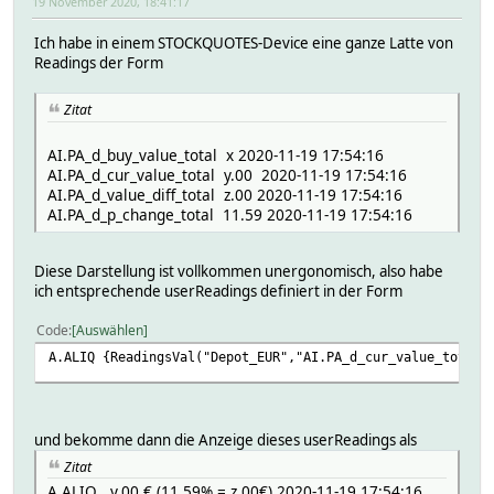
19 November 2020, 18:41:17
Ich habe in einem STOCKQUOTES-Device eine ganze Latte von
Readings der Form
Zitat
AI.PA_d_buy_value_total x 2020-11-19 17:54:16
AI.PA_d_cur_value_total y.00 2020-11-19 17:54:16
AI.PA_d_value_diff_total z.00 2020-11-19 17:54:16
AI.PA_d_p_change_total 11.59 2020-11-19 17:54:16
Diese Darstellung ist vollkommen unergonomisch, also habe
ich entsprechende userReadings definiert in der Form
Code
Auswählen
A.ALIQ {ReadingsVal("Depot_EUR","AI.PA_d_cur_value_total"
und bekomme dann die Anzeige dieses userReadings als
Zitat
A.ALIQ y.00 € (11.59% = z.00€) 2020-11-19 17:54:16