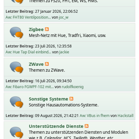
Themen zu FS20, FHT, EM, WS, HMS.
Letzter Beitrag:
27 Januar 2026, 22:06:52
Aw: FHT80 Ventilposition...
von
joc_w
Zigbee
Mesh-Netz mit Hue, Tradfri, Xiaomi, usw.
Letzter Beitrag:
23 Juli 2026, 12:35:58
Aw: Hue Tap Dial einbind...
von
Jackie
ZWave
Themen zu ZWave.
Letzter Beitrag:
16 Juli 2026, 09:34:50
Aw: Fibaro FGWPF-102 mit...
von
rudolfkoenig
Sonstige Systeme
Sonstige Hausautomations-Systeme.
Letzter Beitrag:
09 August 2026, 21:42:21
Aw: VBus in fhem
von
Hackstall
Unterstützende Dienste
Themen zu unterstützenden Diensten und Modulen
wie z.B.
Calendar
,
HCS
,
Twiligth
,
Weather
, etc.