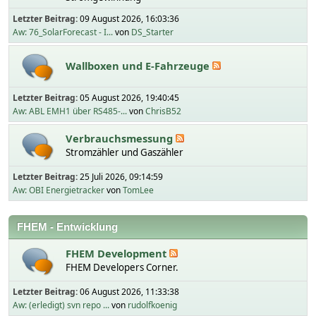
Letzter Beitrag:
09 August 2026, 16:03:36
Aw: 76_SolarForecast - I...
von
DS_Starter
Wallboxen und E-Fahrzeuge
Letzter Beitrag:
05 August 2026, 19:40:45
Aw: ABL EMH1 über RS485-...
von
ChrisB52
Verbrauchsmessung
Stromzähler und Gaszähler
Letzter Beitrag:
25 Juli 2026, 09:14:59
Aw: OBI Energietracker
von
TomLee
FHEM - Entwicklung
FHEM Development
FHEM Developers Corner.
Letzter Beitrag:
06 August 2026, 11:33:38
Aw: (erledigt) svn repo ...
von
rudolfkoenig