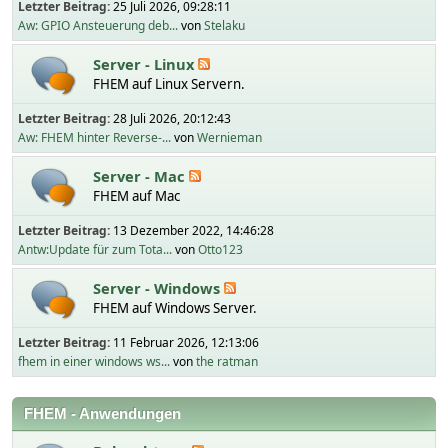
Letzter Beitrag:
25 Juli 2026, 09:28:11
Aw: GPIO Ansteuerung deb...
von
Stelaku
Server - Linux
FHEM auf Linux Servern.
Letzter Beitrag:
28 Juli 2026, 20:12:43
Aw: FHEM hinter Reverse-...
von
Wernieman
Server - Mac
FHEM auf Mac
Letzter Beitrag:
13 Dezember 2022, 14:46:28
Antw:Update für zum Tota...
von
Otto123
Server - Windows
FHEM auf Windows Server.
Letzter Beitrag:
11 Februar 2026, 12:13:06
fhem in einer windows ws...
von
the ratman
FHEM - Anwendungen