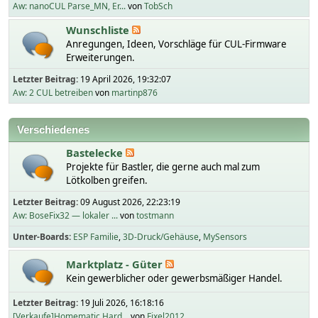
Aw: nanoCUL Parse_MN, Er...
von
TobSch
Wunschliste
Anregungen, Ideen, Vorschläge für CUL-Firmware
Erweiterungen.
Letzter Beitrag:
19 April 2026, 19:32:07
Aw: 2 CUL betreiben
von
martinp876
Verschiedenes
Bastelecke
Projekte für Bastler, die gerne auch mal zum
Lötkolben greifen.
Letzter Beitrag:
09 August 2026, 22:23:19
Aw: BoseFix32 — lokaler ...
von
tostmann
Unter-Boards
ESP Familie
3D-Druck/Gehäuse
MySensors
Marktplatz - Güter
Kein gewerblicher oder gewerbsmäßiger Handel.
Letzter Beitrag:
19 Juli 2026, 16:18:16
[Verkaufe]Homematic Hard...
von
Fixel2012