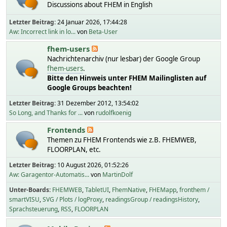
Discussions about FHEM in English
Letzter Beitrag:
24 Januar 2026, 17:44:28
Aw: Incorrect link in lo...
von
Beta-User
fhem-users
Nachrichtenarchiv (nur lesbar) der Google Group
fhem-users
.
Bitte den Hinweis unter FHEM Mailinglisten auf
Google Groups beachten!
Letzter Beitrag:
31 Dezember 2012, 13:54:02
So Long, and Thanks for ...
von
rudolfkoenig
Frontends
Themen zu FHEM Frontends wie z.B. FHEMWEB,
FLOORPLAN, etc.
Letzter Beitrag:
10 August 2026, 01:52:26
Aw: Garagentor-Automatis...
von
MartinDolf
Unter-Boards
FHEMWEB
TabletUI
FhemNative
FHEMapp
fronthem /
smartVISU
SVG / Plots / logProxy
readingsGroup / readingsHistory
Sprachsteuerung
RSS
FLOORPLAN