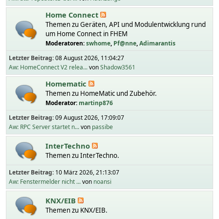
Home Connect
Themen zu Geräten, API und Modulentwicklung rund
um Home Connect in FHEM
Moderatoren:
swhome
,
Pf@nne
,
Adimarantis
Letzter Beitrag:
08 August 2026, 11:04:27
Aw: HomeConnect V2 relea...
von
Shadow3561
Homematic
Themen zu HomeMatic und Zubehör.
Moderator:
martinp876
Letzter Beitrag:
09 August 2026, 17:09:07
Aw: RPC Server startet n...
von
passibe
InterTechno
Themen zu InterTechno.
Letzter Beitrag:
10 März 2026, 21:13:07
Aw: Fenstermelder nicht ...
von
noansi
KNX/EIB
Themen zu KNX/EIB.