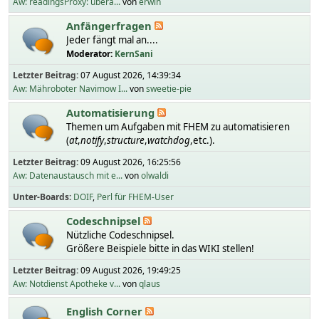
Aw: readingsProxy: übera...
von
erwin
Anfängerfragen
Jeder fängt mal an....
Moderator:
KernSani
Letzter Beitrag:
07 August 2026, 14:39:34
Aw: Mähroboter Navimow I...
von
sweetie-pie
Automatisierung
Themen um Aufgaben mit FHEM zu automatisieren
(
at
,
notify
,
structure
,
watchdog
,etc.).
Letzter Beitrag:
09 August 2026, 16:25:56
Aw: Datenaustausch mit e...
von
olwaldi
Unter-Boards
DOIF
Perl für FHEM-User
Codeschnipsel
Nützliche Codeschnipsel.
Größere Beispiele bitte in das WIKI stellen!
Letzter Beitrag:
09 August 2026, 19:49:25
Aw: Notdienst Apotheke v...
von
qlaus
English Corner