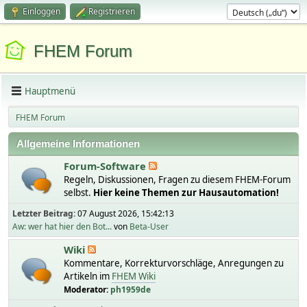
Einloggen
Registrieren
FHEM Forum
Hauptmenü
FHEM Forum
Allgemeine Informationen
Forum-Software
Regeln, Diskussionen, Fragen zu diesem FHEM-Forum
selbst.
Hier keine Themen zur Hausautomation!
Letzter Beitrag:
07 August 2026, 15:42:13
Aw: wer hat hier den Bot...
von
Beta-User
Wiki
Kommentare, Korrekturvorschläge, Anregungen zu
Artikeln im
FHEM Wiki
Moderator:
ph1959de