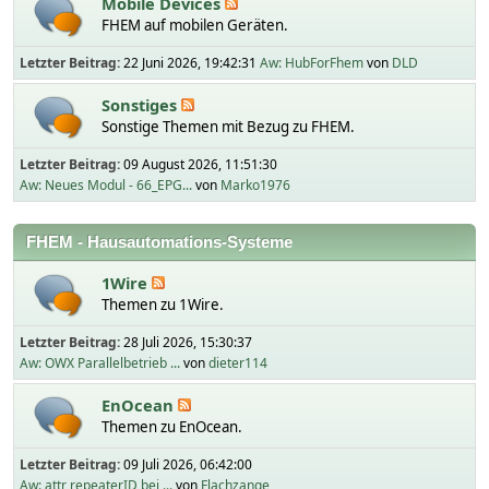
Mobile Devices
FHEM auf mobilen Geräten.
Letzter Beitrag:
22 Juni 2026, 19:42:31
Aw: HubForFhem
von
DLD
Sonstiges
Sonstige Themen mit Bezug zu FHEM.
Letzter Beitrag:
09 August 2026, 11:51:30
Aw: Neues Modul - 66_EPG...
von
Marko1976
FHEM - Hausautomations-Systeme
1Wire
Themen zu 1Wire.
Letzter Beitrag:
28 Juli 2026, 15:30:37
Aw: OWX Parallelbetrieb ...
von
dieter114
EnOcean
Themen zu EnOcean.
Letzter Beitrag:
09 Juli 2026, 06:42:00
Aw: attr repeaterID bei ...
von
Flachzange