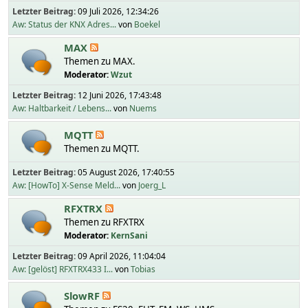
Letzter Beitrag:
09 Juli 2026, 12:34:26
Aw: Status der KNX Adres...
von
Boekel
MAX
Themen zu MAX.
Moderator:
Wzut
Letzter Beitrag:
12 Juni 2026, 17:43:48
Aw: Haltbarkeit / Lebens...
von
Nuems
MQTT
Themen zu MQTT.
Letzter Beitrag:
05 August 2026, 17:40:55
Aw: [HowTo] X-Sense Meld...
von
Joerg_L
RFXTRX
Themen zu RFXTRX
Moderator:
KernSani
Letzter Beitrag:
09 April 2026, 11:04:04
Aw: [gelöst] RFXTRX433 I...
von
Tobias
SlowRF