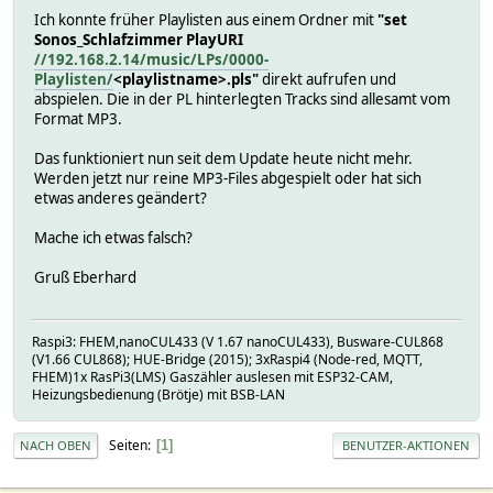
Ich konnte früher Playlisten aus einem Ordner mit
"set
Sonos_Schlafzimmer PlayURI
//192.168.2.14/music/LPs/0000-
Playlisten/
<playlistname>.pls"
direkt aufrufen und
abspielen. Die in der PL hinterlegten Tracks sind allesamt vom
Format MP3.
Das funktioniert nun seit dem Update heute nicht mehr.
Werden jetzt nur reine MP3-Files abgespielt oder hat sich
etwas anderes geändert?
Mache ich etwas falsch?
Gruß Eberhard
Raspi3: FHEM,nanoCUL433 (V 1.67 nanoCUL433), Busware-CUL868
(V1.66 CUL868); HUE-Bridge (2015); 3xRaspi4 (Node-red, MQTT,
FHEM)1x RasPi3(LMS) Gaszähler auslesen mit ESP32-CAM,
Heizungsbedienung (Brötje) mit BSB-LAN
Seiten
1
NACH OBEN
BENUTZER-AKTIONEN