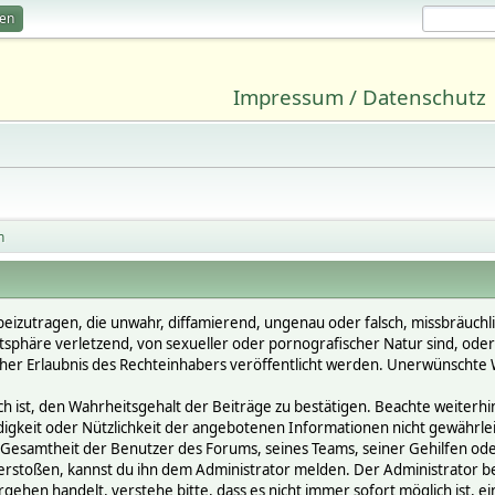
ren
Impressum / Datenschutz
n
beizutragen, die unwahr, diffamierend, ungenau oder falsch, missbräuchl
vatsphäre verletzend, von sexueller oder pornografischer Natur sind, ode
cher Erlaubnis des Rechteinhabers veröffentlicht werden. Unerwünschte W
st, den Wahrheitsgehalt der Beiträge zu bestätigen. Beachte weiterhin, 
ändigkeit oder Nützlichkeit der angebotenen Informationen nicht gewährle
Gesamtheit der Benutzer des Forums, seines Teams, seiner Gehilfen oder 
oßen, kannst du ihn dem Administrator melden. Der Administrator behält
gehen handelt, verstehe bitte, dass es nicht immer sofort möglich ist, e