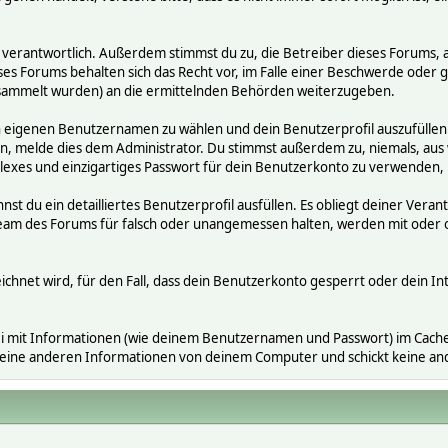
räge verantwortlich. Außerdem stimmst du zu, die Betreiber dieses Foru
ses Forums behalten sich das Recht vor, im Falle einer Beschwerde oder ge
ammelt wurden) an die ermittelnden Behörden weiterzugeben.
en eigenen Benutzernamen zu wählen und dein Benutzerprofil auszufüllen
gen, melde dies dem Administrator. Du stimmst außerdem zu, niemals, a
exes und einzigartiges Passwort für dein Benutzerkonto zu verwenden,
nnst du ein detailliertes Benutzerprofil ausfüllen. Es obliegt deiner V
s Team des Forums für falsch oder unangemessen halten, werden mit ode
ichnet wird, für den Fall, dass dein Benutzerkonto gesperrt oder dein In
i mit Informationen (wie deinem Benutzernamen und Passwort) im Cache-
 keine anderen Informationen von deinem Computer und schickt keine a