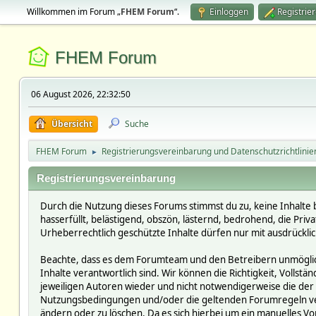
Willkommen im Forum „
FHEM Forum
“.
Einloggen
Registrie
FHEM Forum
06 August 2026, 22:32:50
Übersicht
Suche
FHEM Forum
Registrierungsvereinbarung und Datenschutzrichtlinie
►
Registrierungsvereinbarung
Durch die Nutzung dieses Forums stimmst du zu, keine Inhalte 
hasserfüllt, belästigend, obszön, lästernd, bedrohend, die Pri
Urheberrechtlich geschützte Inhalte dürfen nur mit ausdrückli
Beachte, dass es dem Forumteam und den Betreibern unmöglich i
Inhalte verantwortlich sind. Wir können die Richtigkeit, Vollst
jeweiligen Autoren wieder und nicht notwendigerweise die der 
Nutzungsbedingungen und/oder die geltenden Forumregeln verst
ändern oder zu löschen. Da es sich hierbei um ein manuelles Vor