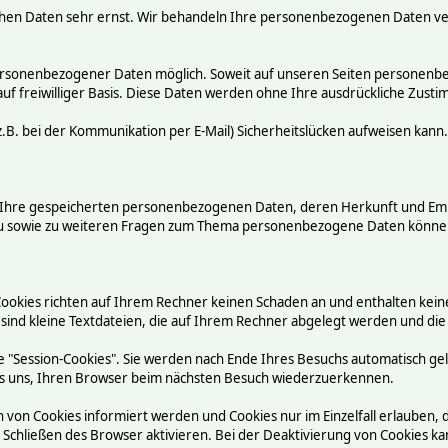
chen Daten sehr ernst. Wir behandeln Ihre personenbezogenen Daten ve
ersonenbezogener Daten möglich. Soweit auf unseren Seiten personenbez
auf freiwilliger Basis. Diese Daten werden ohne Ihre ausdrückliche Zust
.B. bei der Kommunikation per E-Mail) Sicherheitslücken aufweisen kann.
ber Ihre gespeicherten personenbezogenen Daten, deren Herkunft und E
rzu sowie zu weiteren Fragen zum Thema personenbezogene Daten können
Cookies richten auf Ihrem Rechner keinen Schaden an und enthalten kein
 sind kleine Textdateien, die auf Ihrem Rechner abgelegt werden und die
 "Session-Cookies". Sie werden nach Ende Ihres Besuchs automatisch ge
n es uns, Ihren Browser beim nächsten Besuch wiederzuerkennen.
n von Cookies informiert werden und Cookies nur im Einzelfall erlauben,
chließen des Browser aktivieren. Bei der Deaktivierung von Cookies kann