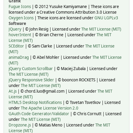
Grafik
Fugue Icons
| © 2012 Yusuke Kamiyamane | These icons are
licensed under a Creative Commons Attribution 3.0 License
Oxygen Icons
| These icons are licensed under
GNU LGPLv3
Software
JQuery
| © John Resig | Licensed under
The MIT License (MIT)
hoverIntent
| © Brian Cherne | Licensed under
The MIT
License (MIT)
SCEditor
| © Sam Clarke | Licensed under
The MIT License
(MIT)
animaDrag
| © Abel Mohler | Licensed under
The MIT License
(MIT)
jQuery Custom Scrollbar
| © Maciej Zubala | Licensed under
The MIT License (MIT)
jQuery Responsive Slider
| © booncon ROCKETS | Licensed
under
The MIT License (MIT)
At.js
| © chord.luo@gmail.com | Licensed under
The MIT
License (MIT)
HTML5 Desktop Notifications
| © Tsvetan Tsvetkov | Licensed
under
The Apache License Version 2.0
GAuth Code Generator/Validator
| © Chris Cornutt | Licensed
under
The MIT License (MIT)
Dropzone.js
| © Matias Meno | Licensed under
The MIT
License (MIT)