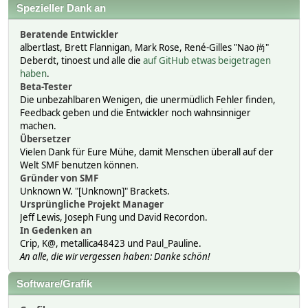
Spezieller Dank an
Beratende Entwickler
albertlast, Brett Flannigan, Mark Rose, René-Gilles "Nao 尚"
Deberdt, tinoest und alle die
auf GitHub etwas beigetragen
haben
.
Beta-Tester
Die unbezahlbaren Wenigen, die unermüdlich Fehler finden,
Feedback geben und die Entwickler noch wahnsinniger
machen.
Übersetzer
Vielen Dank für Eure Mühe, damit Menschen überall auf der
Welt SMF benutzen können.
Gründer von SMF
Unknown W. "[Unknown]" Brackets.
Ursprüngliche Projekt Manager
Jeff Lewis, Joseph Fung und David Recordon.
In Gedenken an
Crip, K@, metallica48423 und Paul_Pauline.
An alle, die wir vergessen haben: Danke schön!
Software/Grafik