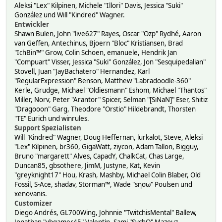
Aleksi "Lex" Kilpinen, Michele "Illori" Davis, Jessica "Suki"
González und Will "Kindred" Wagner.
Entwickler
Shawn Bulen, John "live627" Rayes, Oscar "Ozp" Rydhé, Aaron
van Geffen, Antechinus, Bjoern "Bloc" Kristiansen, Brad
"IchBin™" Grow, Colin Schoen, emanuele, Hendrik Jan
"Compuart" Visser, Jessica "Suki" González, Jon "Sesquipedalian"
Stovell, Juan "JayBachatero" Hernandez, Karl
"RegularExpression" Benson, Matthew "Labradoodle-360"
Kerle, Grudge, Michael "Oldiesmann" Eshom, Michael "Thantos"
Miller, Norv, Peter "Arantor" Spicer, Selman "[SiNaN]" Eser, Shitiz
"Dragooon" Garg, Theodore "Orstio" Hildebrandt, Thorsten
"TE" Eurich und winrules.
Support Spezialisten
Will "Kindred" Wagner, Doug Heffernan, lurkalot, Steve, Aleksi
"Lex" Kilpinen, br360, GigaWatt, ziycon, Adam Tallon, Bigguy,
Bruno "margarett" Alves, CapadY, ChalkCat, Chas Large,
Duncan85, gbsothere, JimM, Justyne, Kat, Kevin
"greyknight17" Hou, Krash, Mashby, Michael Colin Blaber, Old
Fossil, S-Ace, shadav, Storman™, Wade "sησω" Poulsen und
xenovanis.
Customizer
Diego Andrés, GL700Wing, Johnnie "TwitchisMental" Ballew,