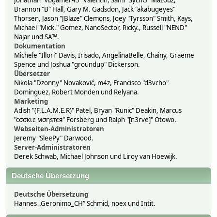
Jonathan "vbgamer45" Valentin, Sami "SychO" Mazouz,
Brannon "B" Hall, Gary M. Gadsdon, Jack "akabugeyes"
Thorsen, Jason "JBlaze" Clemons, Joey "Tyrsson" Smith, Kays,
Michael "Mick." Gomez, NanoSector, Ricky., Russell "NEND"
Najar und SA™.
Dokumentation
Michele "Illori" Davis, Irisado, AngelinaBelle, Chainy, Graeme
Spence und Joshua "groundup" Dickerson.
Übersetzer
Nikola "Dzonny" Novaković, m4z, Francisco "d3vcho"
Domínguez, Robert Monden und Relyana.
Marketing
Adish "(F.L.A.M.E.R)" Patel, Bryan "Runic" Deakin, Marcus
"cσσкιє мσηѕтєя" Forsberg und Ralph "[n3rve]" Otowo.
Webseiten-Administratoren
Jeremy "SleePy" Darwood.
Server-Administratoren
Derek Schwab, Michael Johnson und Liroy van Hoewijk.
Deutsche Übersetzung
Deutsche Übersetzung
Hannes „Geronimo_CH“ Schmid, noex und Intit.