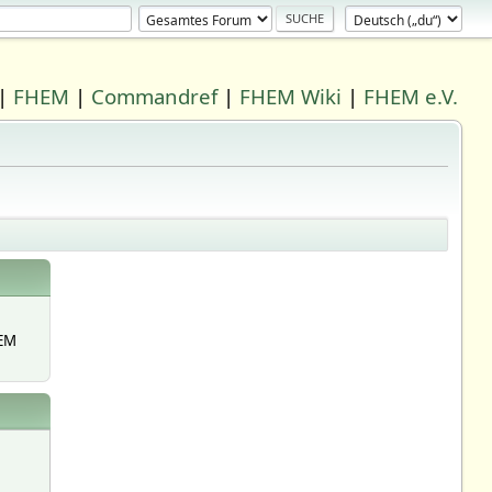
|
FHEM
|
Commandref
|
FHEM Wiki
|
FHEM e.V.
EM