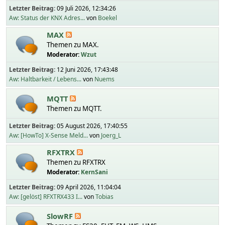
Letzter Beitrag:
09 Juli 2026, 12:34:26
Aw: Status der KNX Adres...
von
Boekel
MAX
Themen zu MAX.
Moderator:
Wzut
Letzter Beitrag:
12 Juni 2026, 17:43:48
Aw: Haltbarkeit / Lebens...
von
Nuems
MQTT
Themen zu MQTT.
Letzter Beitrag:
05 August 2026, 17:40:55
Aw: [HowTo] X-Sense Meld...
von
Joerg_L
RFXTRX
Themen zu RFXTRX
Moderator:
KernSani
Letzter Beitrag:
09 April 2026, 11:04:04
Aw: [gelöst] RFXTRX433 I...
von
Tobias
SlowRF