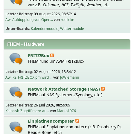
wie z.B.
Calendar
,
HCS
,
Twiligth
,
Weather
, etc.
Letzter Beitrag:
09 August 2026, 08:57:14
Aw: Aufdopplung von Open...
von
roelleke
Unter-Boards
Kalendermodule
Wettermodule
FHEM - Hardware
FRITZ!Box
FHEM rund um AVM FRITZ!Box
Letzter Beitrag:
02 August 2026, 13:34:12
Aw: 72_FRITZBOX.pm wird ...
von
JoWiemann
Network Attached Storage (NAS)
FHEM auf NAS-Systemen (Synology, etc.)
Letzter Beitrag:
26 Juni 2026, 08:59:09
Kein ssh-Zugriff mehr au...
von
Marko1976
Einplatinencomputer
FHEM auf Einplatinencomputern (z.B. Raspberry Pi,
Beagle Bone, etc.)