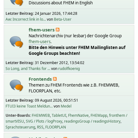
Discussions about FHEM in English
Letzter Beitrag:
24 Januar 2026, 17:44:28
Aw: Incorrect link in lo...
von
Beta-User
fhem-users
Nachrichtenarchiv (nur lesbar) der Google Group
fhem-users
.
Bitte den Hinweis unter FHEM Mailinglisten auf
Google Groups beachten!
Letzter Beitrag:
31 Dezember 2012, 13:54:02
So Long, and Thanks for ...
von
rudolfkoenig
Frontends
Themen zu FHEM Frontends wie z.B. FHEMWEB,
FLOORPLAN, etc.
Letzter Beitrag:
09 August 2026, 00:51:51
FTUI3 keine Toast Meldun...
von
Medel
Unter-Boards
FHEMWEB
TabletUI
FhemNative
FHEMapp
fronthem /
smartVISU
SVG / Plots / logProxy
readingsGroup / readingsHistory
Sprachsteuerung
RSS
FLOORPLAN