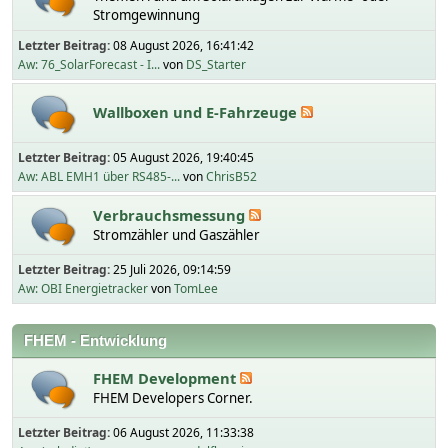
Stromgewinnung
Letzter Beitrag:
08 August 2026, 16:41:42
Aw: 76_SolarForecast - I...
von
DS_Starter
Wallboxen und E-Fahrzeuge
Letzter Beitrag:
05 August 2026, 19:40:45
Aw: ABL EMH1 über RS485-...
von
ChrisB52
Verbrauchsmessung
Stromzähler und Gaszähler
Letzter Beitrag:
25 Juli 2026, 09:14:59
Aw: OBI Energietracker
von
TomLee
FHEM - Entwicklung
FHEM Development
FHEM Developers Corner.
Letzter Beitrag:
06 August 2026, 11:33:38