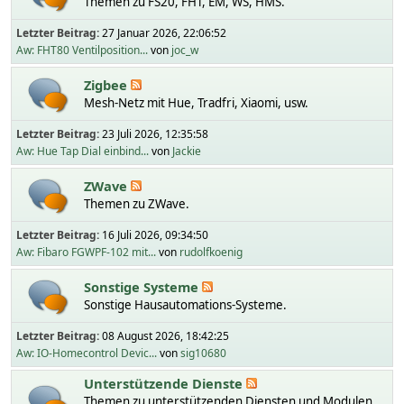
Themen zu FS20, FHT, EM, WS, HMS.
Letzter Beitrag:
27 Januar 2026, 22:06:52
Aw: FHT80 Ventilposition...
von
joc_w
Zigbee
Mesh-Netz mit Hue, Tradfri, Xiaomi, usw.
Letzter Beitrag:
23 Juli 2026, 12:35:58
Aw: Hue Tap Dial einbind...
von
Jackie
ZWave
Themen zu ZWave.
Letzter Beitrag:
16 Juli 2026, 09:34:50
Aw: Fibaro FGWPF-102 mit...
von
rudolfkoenig
Sonstige Systeme
Sonstige Hausautomations-Systeme.
Letzter Beitrag:
08 August 2026, 18:42:25
Aw: IO-Homecontrol Devic...
von
sig10680
Unterstützende Dienste
Themen zu unterstützenden Diensten und Modulen