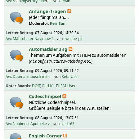
Aw: readingsProxy: übera...
von
erwin
Anfängerfragen
Jeder fängt mal an....
Moderator:
KernSani
Letzter Beitrag:
07 August 2026, 14:39:34
Aw: Mähroboter Navimow I...
von
sweetie-pie
Automatisierung
Themen um Aufgaben mit FHEM zu automatisieren
(
at
,
notify
,
structure
,
watchdog
,etc.).
Letzter Beitrag:
09 August 2026, 09:11:52
Aw: Datenaustausch mit e...
von
Beta-User
Unter-Boards
DOIF
Perl für FHEM-User
Codeschnipsel
Nützliche Codeschnipsel.
Größere Beispiele bitte in das WIKI stellen!
Letzter Beitrag:
08 August 2026, 13:07:51
Aw: Notdienst Apotheke v...
von
caldir65
English Corner