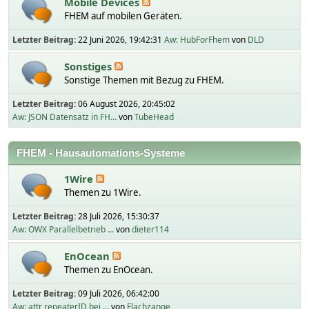
Mobile Devices
FHEM auf mobilen Geräten.
Letzter Beitrag:
22 Juni 2026, 19:42:31
Aw: HubForFhem
von
DLD
Sonstiges
Sonstige Themen mit Bezug zu FHEM.
Letzter Beitrag:
06 August 2026, 20:45:02
Aw: JSON Datensatz in FH...
von
TubeHead
FHEM - Hausautomations-Systeme
1Wire
Themen zu 1Wire.
Letzter Beitrag:
28 Juli 2026, 15:30:37
Aw: OWX Parallelbetrieb ...
von
dieter114
EnOcean
Themen zu EnOcean.
Letzter Beitrag:
09 Juli 2026, 06:42:00
Aw: attr repeaterID bei ...
von
Flachzange