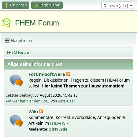
Einloggen
Registrieren
FHEM Forum
Hauptmenü
FHEM Forum
Allgemeine Informationen
Forum-Software
Regeln, Diskussionen, Fragen zu diesem FHEM-Forum
selbst.
Hier keine Themen zur Hausautomation!
Letzter Beitrag:
07 August 2026, 15:42:13
Aw: wer hat hier den Bot...
von
Beta-User
Wiki
Kommentare, Korrekturvorschläge, Anregungen zu
Artikeln im
FHEM Wiki
Moderator:
ph1959de