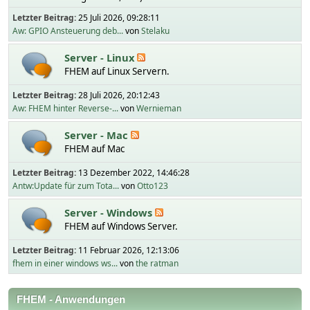
Letzter Beitrag:
25 Juli 2026, 09:28:11
Aw: GPIO Ansteuerung deb...
von
Stelaku
Server - Linux
FHEM auf Linux Servern.
Letzter Beitrag:
28 Juli 2026, 20:12:43
Aw: FHEM hinter Reverse-...
von
Wernieman
Server - Mac
FHEM auf Mac
Letzter Beitrag:
13 Dezember 2022, 14:46:28
Antw:Update für zum Tota...
von
Otto123
Server - Windows
FHEM auf Windows Server.
Letzter Beitrag:
11 Februar 2026, 12:13:06
fhem in einer windows ws...
von
the ratman
FHEM - Anwendungen