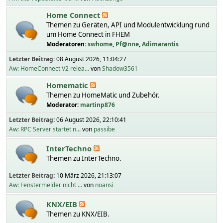
Home Connect
Themen zu Geräten, API und Modulentwicklung rund
um Home Connect in FHEM
Moderatoren:
swhome
,
Pf@nne
,
Adimarantis
Letzter Beitrag:
08 August 2026, 11:04:27
Aw: HomeConnect V2 relea...
von
Shadow3561
Homematic
Themen zu HomeMatic und Zubehör.
Moderator:
martinp876
Letzter Beitrag:
06 August 2026, 22:10:41
Aw: RPC Server startet n...
von
passibe
InterTechno
Themen zu InterTechno.
Letzter Beitrag:
10 März 2026, 21:13:07
Aw: Fenstermelder nicht ...
von
noansi
KNX/EIB
Themen zu KNX/EIB.