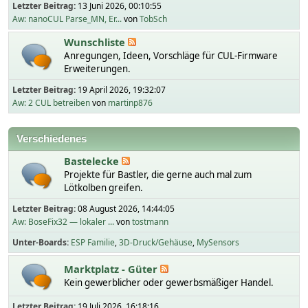
Letzter Beitrag:
13 Juni 2026, 00:10:55
Aw: nanoCUL Parse_MN, Er...
von
TobSch
Wunschliste
Anregungen, Ideen, Vorschläge für CUL-Firmware
Erweiterungen.
Letzter Beitrag:
19 April 2026, 19:32:07
Aw: 2 CUL betreiben
von
martinp876
Verschiedenes
Bastelecke
Projekte für Bastler, die gerne auch mal zum
Lötkolben greifen.
Letzter Beitrag:
08 August 2026, 14:44:05
Aw: BoseFix32 — lokaler ...
von
tostmann
Unter-Boards
ESP Familie
3D-Druck/Gehäuse
MySensors
Marktplatz - Güter
Kein gewerblicher oder gewerbsmäßiger Handel.
Letzter Beitrag:
19 Juli 2026, 16:18:16