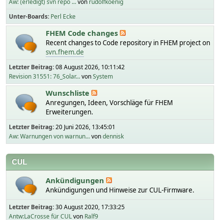
Aw: (erledigt) svn repo ...
von
rudolfkoenig
Unter-Boards
Perl Ecke
FHEM Code changes
Recent changes to Code repository in FHEM project on
svn.fhem.de
Letzter Beitrag:
08 August 2026, 10:11:42
Revision 31551: 76_Solar...
von
System
Wunschliste
Anregungen, Ideen, Vorschläge für FHEM
Erweiterungen.
Letzter Beitrag:
20 Juni 2026, 13:45:01
Aw: Warnungen von warnun...
von
dennisk
CUL
Ankündigungen
Ankündigungen und Hinweise zur CUL-Firmware.
Letzter Beitrag:
30 August 2020, 17:33:25
Antw:LaCrosse für CUL
von
Ralf9