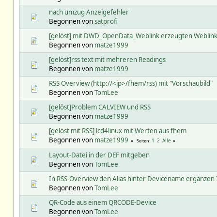
nach umzug Anzeigefehler
Begonnen von
satprofi
[gelöst] mit DWD_OpenData_Weblink erzeugten Weblink 
Begonnen von
matze1999
[gelöst]rss text mit mehreren Readings
Begonnen von
matze1999
RSS Overview (http://<ip>/fhem/rss) mit "Vorschaubild"
Begonnen von
TomLee
[gelöst]Problem CALVIEW und RSS
Begonnen von
matze1999
[gelöst mit RSS] lcd4linux mit Werten aus fhem
Begonnen von
matze1999
1
2
Alle
Seiten
Layout-Datei in der DEF mitgeben
Begonnen von
TomLee
In RSS-Overview den Alias hinter Devicename ergänzen 
Begonnen von
TomLee
QR-Code aus einem QRCODE-Device
Begonnen von
TomLee