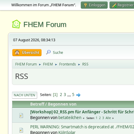
Willkommen im Forum „
FHEM Forum
“.
Einloggen
Registrie
FHEM Forum
07 August 2026, 08:34:13
Übersicht
Suche
FHEM Forum
FHEM
Frontends
RSS
►
►
►
RSS
2
3
...
5
Seiten
1
NACH UNTEN
Betreff
/
Begonnen von
[Workshop] 02_RSS.pm für Anfänger - Schritt für Schri
Begonnen von
betateilchen
1
2
3
Alle
Seiten
PERL WARNING: Smartmatch is deprecated at ./FHEM/0
Begonnen von
KölnSolar